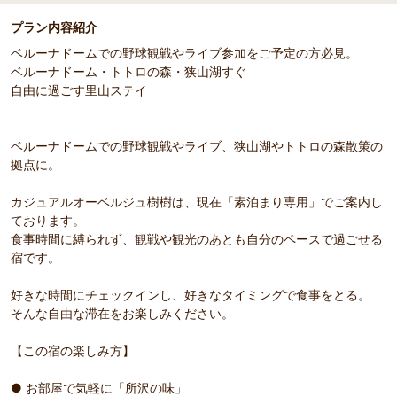
プラン内容紹介
ベルーナドームでの野球観戦やライブ参加をご予定の方必見。
部屋詳細
ベルーナドーム・トトロの森・狭山湖すぐ
・【客室／ツイン】窓から自然の光が差し込み、目覚め
自由に過ごす里山ステイ
の良い朝を迎えられそうです
ベルーナドームでの野球観戦やライブ、狭山湖やトトロの森散策の
拠点に。
カジュアルオーベルジュ樹樹は、現在「素泊まり専用」でご案内し
ております。
食事時間に縛られず、観戦や観光のあとも自分のペースで過ごせる
宿です。
好きな時間にチェックインし、好きなタイミングで食事をとる。
そんな自由な滞在をお楽しみください。
【この宿の楽しみ方】
● お部屋で気軽に「所沢の味」