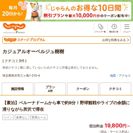
じゃらん
お得な特典をみる
カジュアルオーベルジュ樹樹
(
クチコミ3件
)
有効クチコミ数に達していないためクチコミ評価は表示しておりません。
埼玉県所沢市三ヶ島1‐215‐4
地図・アクセス
プラン
施設情報
クーポン
クチコミ
4件
【素泊】ベルーナドームから車で約9分！野球観戦やライブの余韻に
浸りながら所沢で滞在
ツイン
食事なし
禁煙ルーム
19,800
円～
宿泊料金
（税込・サービス料込）