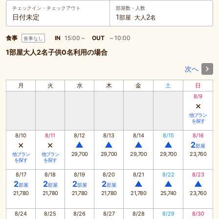
チェックイン・
チェックアウト
部屋数・人数
日付未定
1
2
部屋
大人
名
食事
IN
15:00～
OUT
～10:00
食事なし
1部屋大人2名子供0名利用の場合
次へ
月
火
水
木
金
土
日
8/9
×
他プラン
を探す
8/10
8/11
8/12
8/13
8/14
8/15
8/16
×
×
▲
▲
▲
▲
2
部屋
29,700
29,700
29,700
29,700
23,760
他プラン
他プラン
を探す
を探す
8/17
8/18
8/19
8/20
8/21
8/22
8/23
2
2
2
2
▲
▲
▲
部屋
部屋
部屋
部屋
21,780
21,780
21,780
21,780
21,780
25,740
23,760
8/24
8/25
8/26
8/27
8/28
8/29
8/30