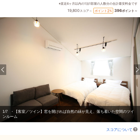
※直近6ヶ月以内の1泊1部屋の人数分の合計最安料金です
19,800
396
2
ポイント
%
スコア～
ポイント～
1
/
7
・【客室／ツイン】窓を開ければ自然の緑が見え、落ち着いた空間のツイ
ンルーム
スコアについて