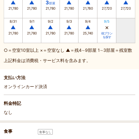
▲
▲
3
▲
▲
▲
▲
部屋
21,780
21,780
21,780
21,780
21,780
27,720
27,720
8/31
9/1
9/2
9/3
9/4
9/5
×
▲
▲
▲
▲
▲
21,780
21,780
21,780
21,780
25,740
他プラン
を探す
○＝空室10室以上 ×＝空室なし ▲＝残4∼9部屋 1∼3部屋＝残室数
上記料金は消費税・サービス料を含みます。
支払い方法
オンラインカード決済
料金特記
なし
食事
食事なし