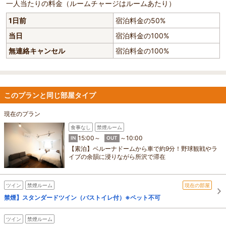
一人当たりの料金（ルームチャージはルームあたり）
1日前
宿泊料金の50%
当日
宿泊料金の100%
無連絡キャンセル
宿泊料金の100%
このプランと同じ部屋タイプ
現在のプラン
食事なし
禁煙ルーム
15:00～
～10:00
IN
OUT
【素泊】ベルーナドームから車で約9分！野球観戦やラ
イブの余韻に浸りながら所沢で滞在
ツイン
禁煙ルーム
現在の部屋
禁煙】スタンダードツイン（バストイレ付）※ペット不可
ツイン
禁煙ルーム