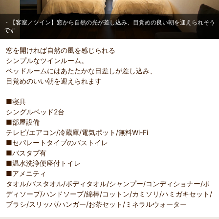
・【客室／ツイン】窓から自然の光が差し込み、目覚めの良い朝を迎えられそう
です
窓を開ければ自然の風を感じられる
シンプルなツインルーム。
ベッドルームにはあたたかな日差しが差し込み、
目覚めのいい朝を迎えられます
■寝具
シングルベッド2台
■部屋設備
テレビ/エアコン/冷蔵庫/電気ポット/無料Wi-Fi
■セパレートタイプのバストイレ
■バスタブ有
■温水洗浄便座付トイレ
■アメニティ
タオル/バスタオル/ボディタオル/シャンプー/コンディショナー/ボ
ディソープ/ハンドソープ/綿棒/コットン/カミソリ/ハミガキセット/
ブラシ/スリッパ/ハンガー/お茶セット/ミネラルウォーター