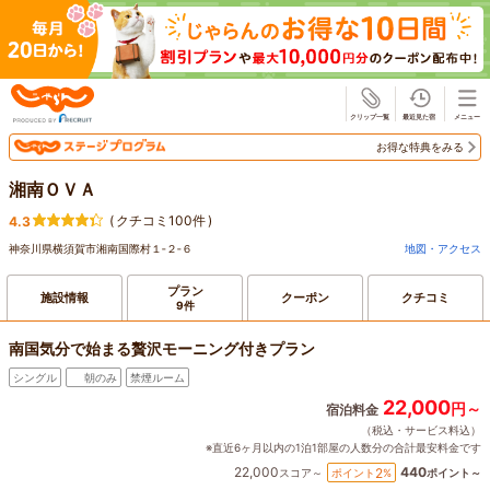
じゃらん
お得な特典をみる
湘南ＯＶＡ
(
クチコミ100件
)
4.3
神奈川県横須賀市湘南国際村１‐２‐６
地図・アクセス
プラン
施設情報
クーポン
クチコミ
9件
南国気分で始まる贅沢モーニング付きプラン
シングル
朝のみ
禁煙ルーム
22,000
円～
宿泊料金
（税込・サービス料込）
※直近6ヶ月以内の1泊1部屋の人数分の合計最安料金です
22,000
440
2
ポイント
%
スコア～
ポイント～