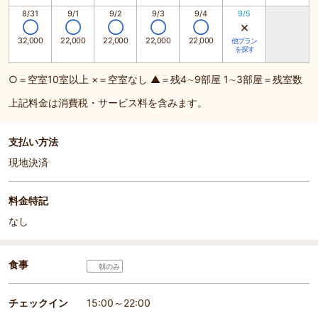
8/31
9/1
9/2
9/3
9/4
9/5
×
◯
◯
◯
◯
◯
32,000
22,000
22,000
22,000
22,000
他プラン
を探す
○＝空室10室以上 ×＝空室なし ▲＝残4∼9部屋 1∼3部屋＝残室数
上記料金は消費税・サービス料を含みます。
支払い方法
現地決済
料金特記
なし
食事
朝のみ
チェックイン
15:00～22:00
部屋詳細