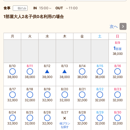
食事
IN
15:00～
OUT
～11:00
朝のみ
1部屋大人2名子供0名利用の場合
次へ
月
火
水
木
金
土
日
8/9
1
部屋
38,000
8/10
8/11
8/12
8/13
8/14
8/15
8/16
◯
◯
▲
▲
◯
◯
◯
38,000
38,000
38,000
38,000
38,000
38,000
32,000
8/17
8/18
8/19
8/20
8/21
8/22
8/23
◯
◯
◯
◯
◯
◯
◯
32,000
32,000
32,000
32,000
32,000
32,000
32,000
8/24
8/25
8/26
8/27
8/28
8/29
8/30
×
◯
◯
◯
◯
◯
◯
32,000
32,000
32,000
32,000
32,000
32,000
他プラン
を探す