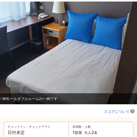
スモールダブルルームの一例です
スコアについて
チェックイン・
チェックアウト
部屋数・人数
日付未定
1
2
部屋
大人
名