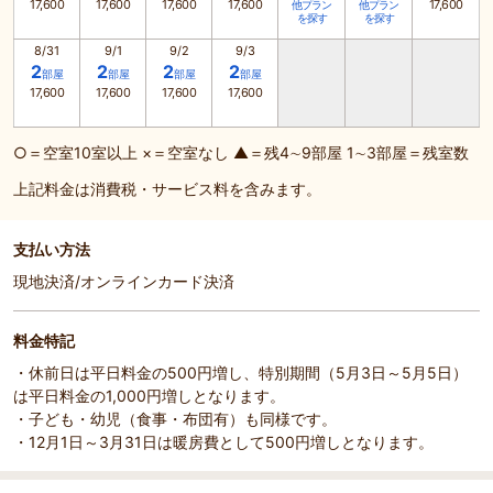
17,600
17,600
17,600
17,600
17,600
他プラン
他プラン
を探す
を探す
8/31
9/1
9/2
9/3
2
2
2
2
部屋
部屋
部屋
部屋
17,600
17,600
17,600
17,600
○＝空室10室以上 ×＝空室なし ▲＝残4∼9部屋 1∼3部屋＝残室数
上記料金は消費税・サービス料を含みます。
支払い方法
現地決済/オンラインカード決済
料金特記
・休前日は平日料金の500円増し、特別期間（5月3日～5月5日）
は平日料金の1,000円増しとなります。
・子ども・幼児（食事・布団有）も同様です。
・12月1日～3月31日は暖房費として500円増しとなります。