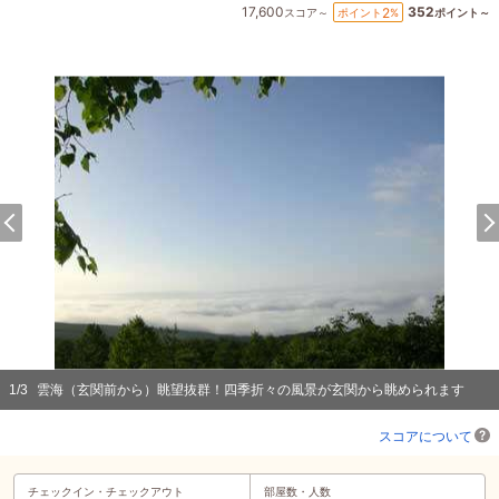
17,600
352
2
ポイント
%
スコア～
ポイント～
1
/
3
雲海（玄関前から）眺望抜群！四季折々の風景が玄関から眺められます
スコアについて
チェックイン・
チェックアウト
部屋数・人数