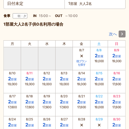
日付未定
1
2
部屋
大人
名
食事
IN
15:00～
OUT
～10:00
朝・夕
1部屋大人2名子供0名利用の場合
次へ
月
火
水
木
金
土
日
8/7
8/8
8/9
×
2
2
部屋
部屋
19,000
19,000
他プラン
を探す
8/10
8/11
8/12
8/13
8/14
8/15
8/16
2
2
2
2
2
2
2
部屋
部屋
部屋
部屋
部屋
部屋
部屋
19,000
19,000
19,000
19,000
19,000
19,000
17,600
8/17
8/18
8/19
8/20
8/21
8/22
8/23
2
2
2
2
2
2
2
部屋
部屋
部屋
部屋
部屋
部屋
部屋
17,600
17,600
17,600
17,600
17,600
19,000
17,600
8/24
8/25
8/26
8/27
8/28
8/29
8/30
×
×
2
2
2
2
2
部屋
部屋
部屋
部屋
部屋