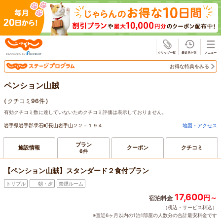
じゃらん
お得な特典をみる
ペンション山賊
(
クチコミ96件
)
有効クチコミ数に達していないためクチコミ評価は表示しておりません。
岩手県岩手郡雫石町長山岩手山２２－１９４
地図・アクセス
プラン
施設情報
クーポン
クチコミ
6件
【ペンション山賊】スタンダード２食付プラン
トリプル
朝・夕
禁煙ルーム
17,600
円～
宿泊料金
（税込・サービス料込）
※直近6ヶ月以内の1泊1部屋の人数分の合計最安料金です