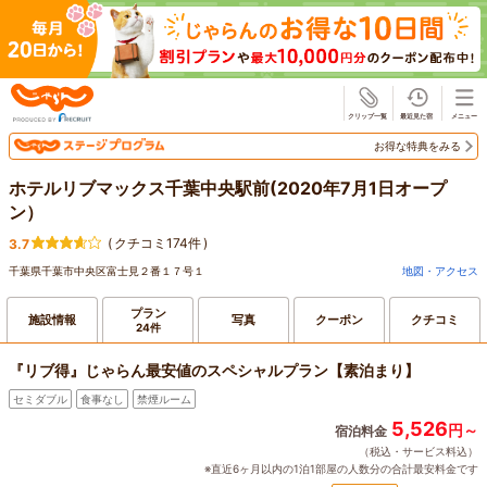
じゃらん
お得な特典をみる
ホテルリブマックス千葉中央駅前(2020年7月1日オープ
ン）
(
クチコミ174件
)
3.7
千葉県千葉市中央区富士見２番１７号１
地図・アクセス
プラン
施設情報
写真
クーポン
クチコミ
24件
『リブ得』じゃらん最安値のスペシャルプラン【素泊まり】
セミダブル
食事なし
禁煙ルーム
5,526
円～
宿泊料金
（税込・サービス料込）
※直近6ヶ月以内の1泊1部屋の人数分の合計最安料金です