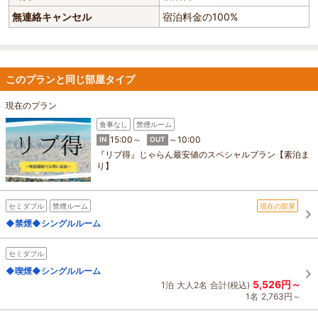
無連絡キャンセル
宿泊料金の100%
このプランと同じ部屋タイプ
現在のプラン
食事なし
禁煙ルーム
15:00～
～10:00
IN
OUT
『リブ得』じゃらん最安値のスペシャルプラン【素泊ま
り】
セミダブル
禁煙ルーム
現在の部屋
◆禁煙◆シングルルーム
セミダブル
◆喫煙◆シングルルーム
5,526円～
1泊
大人2名
合計(税込)
1名
2,763円～