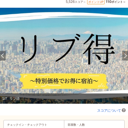
5,526
110
ポイントUP
スコア～
ポイント～
1
/
7
リブ得
スコアについて
チェックイン・
チェックアウト
部屋数・人数