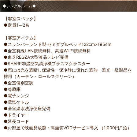
◆シングルルーム◆
部屋詳細
◆シングルルーム◆
【客室スペック】
●定員1～2名
【客室アイテム】
●スランバーランド製 セミダブルベッド122cm×195cm
●全室有線LAN接続無料、高速Wi-Fi接続無料
●東芝REGZA大型液晶テレビ完備
●SHARP加湿空気清浄機プラズマクラスター
●窓には光を遮断し保温性・保冷静に優れた遮熱・遮光一級製品を
採用（カーテン・ロールスクリーン）
●全室個別空調
●冷蔵庫
●電子レンジ
●電気ケトル
●全室温水洗浄便座完備
●ドライヤー
●延長コード
●お部屋で映画見放題・高画質VODサービス導入 （1,000円/1泊）