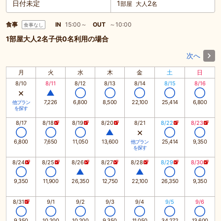
日付未定
1
2
部屋
大人
名
食事
IN
15:00～
OUT
～10:00
食事なし
1部屋大人2名子供0名利用の場合
次へ
月
火
水
木
金
土
日
8/10
8/11
8/12
8/13
8/14
8/15
8/16
×
▲
◯
◯
◯
◯
◯
7,226
6,800
8,500
22,100
25,414
6,800
他プラン
を探す
8/17
8/18
8/19
8/20
8/21
8/22
8/23
×
◯
◯
◯
▲
◯
◯
6,800
7,650
11,050
13,600
25,414
9,350
他プラン
を探す
8/24
8/25
8/26
8/27
8/28
8/29
8/30
◯
◯
▲
◯
▲
◯
◯
9,350
11,900
26,350
12,750
22,100
26,350
9,350
8/31
9/1
9/2
9/3
9/4
9/5
9/6
◯
◯
◯
◯
◯
◯
◯
9,350
10,200
10,200
9,350
11,050
34,272
13,600