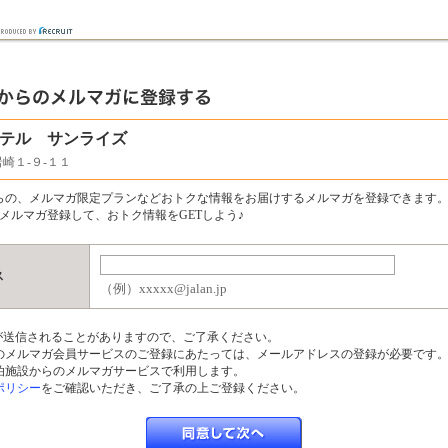
テル サンライズ
崎１‐９‐１１
らの、メルマガ限定プランなどおトクな情報をお届けするメルマガを登録できます
メルマガ登録して、おトク情報をGETしよう♪
ス
（例）xxxxx@jalan.jp
ルが送信されることがありますので、ご了承ください。
のメルマガ会員サービスのご登録にあたっては、メールアドレスの登録が必要です
泊施設からのメルマガサービスで利用します。
ポリシー
をご確認いただき、ご了承の上ご登録ください。