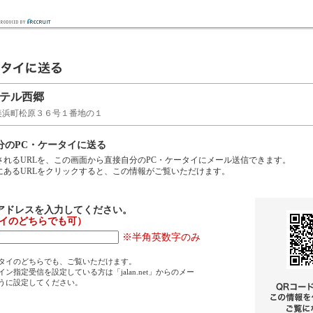
テル西郷
美浜町松原３６号１番地の１
分のPC・ケータイに送る
されるURLを、この画面から直接自分のPC・ケータイにメール送信できます。
にあるURLをクリックすると、この情報がご覧いただけます。
アドレスを入力してください。
タイのどちらでも可）
※半角英数字のみ
タイのどちらでも、ご覧いただけます。
ン指定受信を設定している方は「jalan.net」からのメー
うに設定してください。