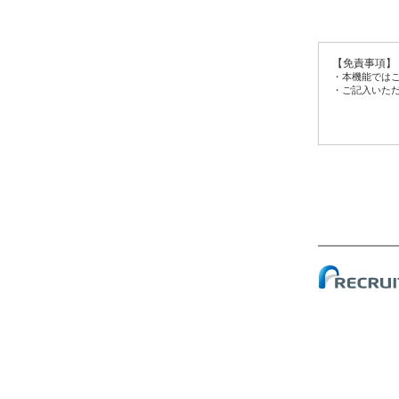
【免責事項】
・本機能では
・ご記入いた