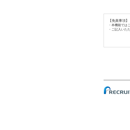
【免責事項】
・本機能では
・ご記入いた