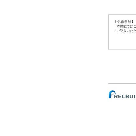
【免責事項】
・本機能では
・ご記入いた