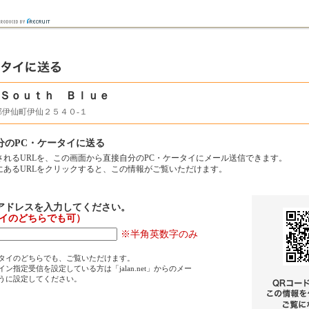
 Ｓｏｕｔｈ Ｂｌｕｅ
伊仙町伊仙２５４０‐１
分のPC・ケータイに送る
されるURLを、この画面から直接自分のPC・ケータイにメール送信できます。
にあるURLをクリックすると、この情報がご覧いただけます。
アドレスを入力してください。
タイのどちらでも可）
※半角英数字のみ
タイのどちらでも、ご覧いただけます。
ン指定受信を設定している方は「jalan.net」からのメー
うに設定してください。