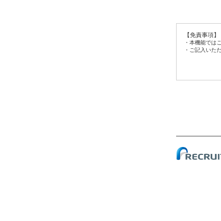
【免責事項】
・本機能では
・ご記入いた