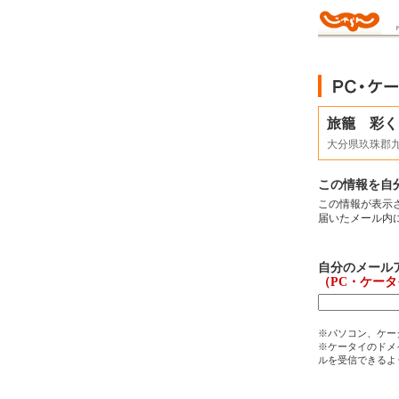
旅籠 彩く
大分県玖珠郡
この情報を自
この情報が表示
届いたメール内
自分のメール
（PC・ケー
※パソコン、ケー
※ケータイのドメイ
ルを受信できるよ