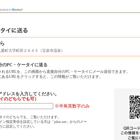
ら
九重町大字町田２６４５（宝泉寺温泉）
分のPC・ケータイに送る
されるURLを、この画面から直接自分のPC・ケータイにメール送信できます。
にあるURLをクリックすると、この情報がご覧いただけます。
アドレスを入力してください。
タイのどちらでも可）
※半角英数字のみ
タイのどちらでも、ご覧いただけます。
ン指定受信を設定している方は「jalan.net」からのメー
うに設定してください。