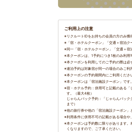
ご利用上の注意
※
リクルートIDをお持ちの会員の方のみ獲
※
「宿・ホテルクーポン」「交通＋宿泊ク
※
同一「宿・ホテルクーポン」「交通＋宿泊
※
本クーポンは、1予約につき1枚のみ利用
※
本クーポンを利用してのご予約の際は必
※
連泊予約は対象宿が同一の場合のみご利
※
本クーポンの予約期間内にご利用くださ
※
本クーポンは「宿泊施設クーポン」です
※
宿・ホテル予約：併用可と記載のある「
す。（最大4枚）
じゃらんパック予約：「じゃらんパック
まで）
※
他の旅行券や他の「宿泊施設クーポン」
※
利用条件に併用不可の記載がある場合や
※
本クーポンは予約数に限りがあります。
くなりますので、ご了承ください。