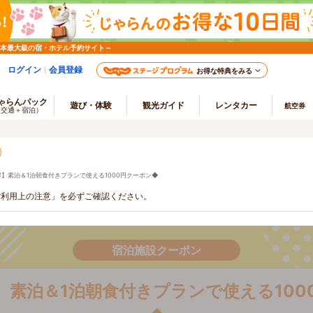
日本最大級の宿・ホテル予約サイト～
ログイン
会員登録
お得な特典をみる
ゃらんパック
遊び・体験
観光ガイド
レンタカー
航空券
（交通＋宿泊）
得】素泊＆1泊朝食付きプランで使える1000円クーポン◆
ご利用上の注意」を必ずご確認ください。
宿泊施設クーポン
】素泊＆1泊朝食付きプランで使える100