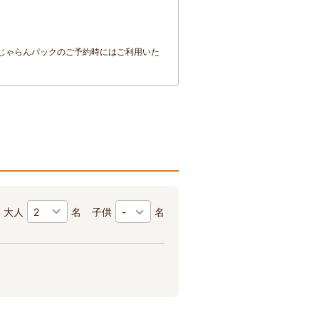
Rじゃらんパックのご予約時にはご利用いた
大人
名
子供
-
名