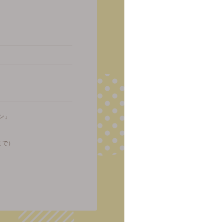
ン」
まで）