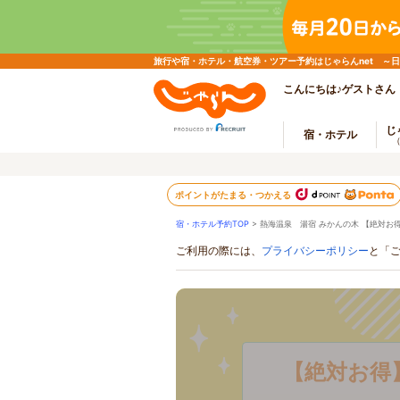
旅行や宿・ホテル・航空券・ツアー予約はじゃらんnet ～
こんにちは♪ゲストさん
じ
宿・ホテル
ポイントがたまる・つかえる
宿・ホテル予約TOP
> 熱海温泉 湯宿 みかんの木 【絶対お
ご利用の際には、
プライバシーポリシー
と「
【絶対お得