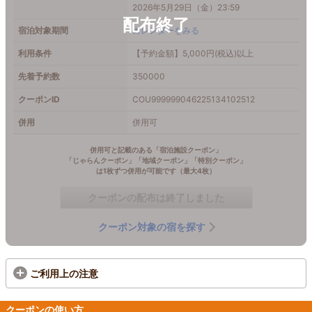
2026年5月29日（金）23:59
宿泊対象期間
カレンダーをみる
利用条件
【予約金額】5,000円(税込)以上
先着予約数
350000
クーポンID
COU999999046225134102512
併用
併用可
併用可と記載のある「宿泊施設クーポン」
「じゃらんクーポン」「地域クーポン」「特別クーポン」
は1枚ずつ併用が可能です（最大4枚）
クーポンの配布は終了しました
クーポン対象の宿を探す
ご利用上の注意
クーポンの使い方