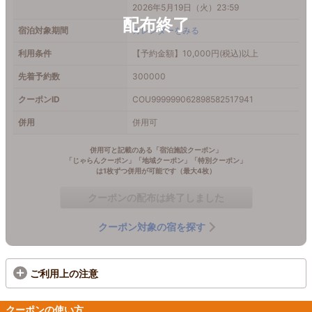
2026年5月19日（火）23:59
宿泊対象期間
カレンダーをみる
利用条件
【予約金額】10,000円(税込)以上
先着予約数
300000
クーポンID
COU999999062898582517941
併用
併用可
併用可と記載のある「宿泊施設クーポン」
「じゃらんクーポン」「地域クーポン」「特別クーポン」
は1枚ずつ併用が可能です（最大4枚）
クーポンの配布は終了しました
クーポン対象の宿を探す
ご利用上の注意
クーポンの使い方