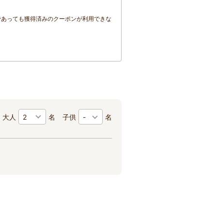
であっても獲得済みのクーポンが利用できな
大人
名
子供
-
名