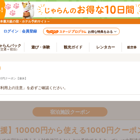
日本最大級の宿・ホテル予約サイト～
ログイン
会員登録
お得な特典をみる
ゃらんパック
遊び・体験
観光ガイド
レンタカー
航空券
（交通＋宿泊）
000円クーポン【連休】
ご利用上の注意」を必ずご確認ください。
宿泊施設クーポン
援】10000円から使える1000円クー