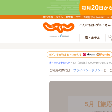
旅行や宿・ホテル・航空券・ツアー予約はじゃらんnet ～
こんにちは♪ゲストさん
じ
宿・ホテル
ポイントがたまる・つかえる
宿・ホテル予約TOP
> 5月【旅応援】10000円から使える1
ご利用の際には、
プライバシーポリシー
と「
5月【旅応