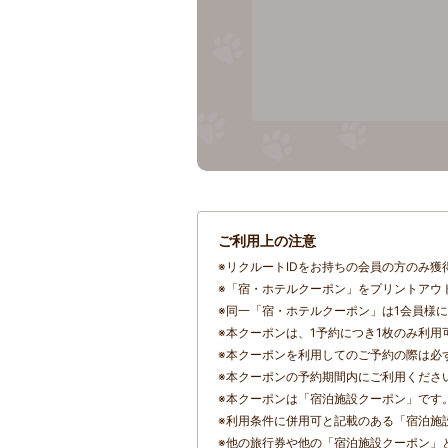
ご利用上の注意
※
リクルートIDをお持ちの会員の方のみ獲
※
「宿・ホテルクーポン」をプリントアウ
※
同一「宿・ホテルクーポン」は1会員様に
※
本クーポンは、1予約につき1枚のみ利用
※
本クーポンを利用してのご予約の際は必
※
本クーポンの予約期間内にご利用くださ
※
本クーポンは「宿泊施設クーポン」です
※
利用条件に併用可と記載のある「宿泊施
※
他の旅行券や他の「宿泊施設クーポン」