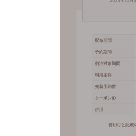
2026年1
1,000
円分
配布期間
予約期間
宿泊対象期間
利用条件
先着予約数
クーポンID
併用
併用可と記載