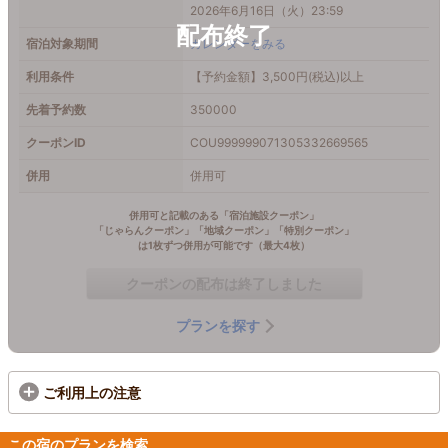
2026年6月16日（火）23:59
宿泊対象期間
カレンダーをみる
利用条件
【予約金額】3,500円(税込)以上
先着予約数
350000
クーポンID
COU999999071305332669565
併用
併用可
併用可と記載のある「宿泊施設クーポン」
「じゃらんクーポン」「地域クーポン」「特別クーポン」
は1枚ずつ併用が可能です（最大4枚）
クーポンの配布は終了しました
プランを探す
ご利用上の注意
この宿のプランを検索