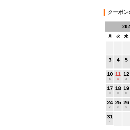
クーポン
20
月
火
水
3
4
5
-
-
-
10
11
12
○
○
○
17
18
19
×
×
×
24
25
26
×
×
×
31
×