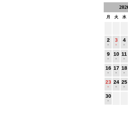
202
月
火
水
2
3
4
×
×
×
9
10
11
×
×
×
16
17
18
×
×
×
23
24
25
×
×
×
30
×