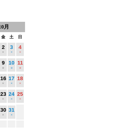
10月
金
土
日
2
3
4
×
×
×
9
10
11
○
○
○
16
17
18
×
×
×
23
24
25
×
×
×
30
31
×
×