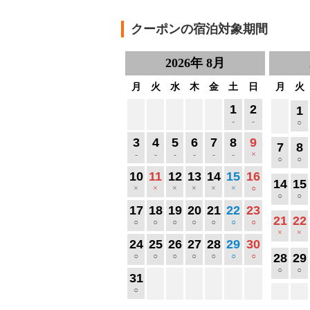
クーポンの宿泊対象期間
2026
年
8月
月
火
水
木
金
土
日
月
火
1
2
1
-
-
○
3
4
5
6
7
8
9
7
8
-
-
-
-
-
-
×
○
○
10
11
12
13
14
15
16
14
15
×
×
×
×
×
×
○
○
○
17
18
19
20
21
22
23
21
22
○
○
○
○
○
○
○
×
×
24
25
26
27
28
29
30
○
○
○
○
○
○
○
28
29
○
○
31
○