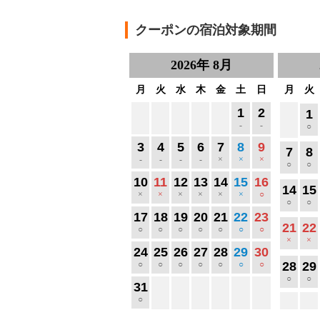
クーポンの宿泊対象期間
2026
年
8月
月
火
水
木
金
土
日
月
火
1
2
1
-
-
○
3
4
5
6
7
8
9
7
8
-
-
-
-
×
×
×
○
○
10
11
12
13
14
15
16
14
15
×
×
×
×
×
×
○
○
○
17
18
19
20
21
22
23
21
22
○
○
○
○
○
○
○
×
×
24
25
26
27
28
29
30
○
○
○
○
○
○
○
28
29
○
○
31
○