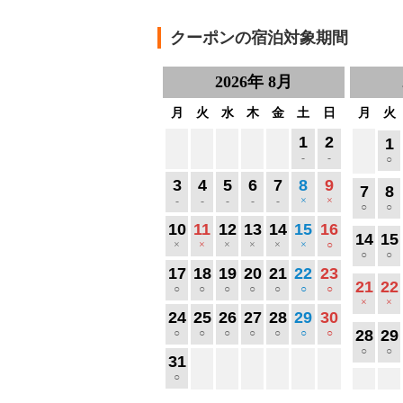
クーポンの宿泊対象期間
2026
年
8月
月
火
水
木
金
土
日
月
火
1
2
1
-
-
○
3
4
5
6
7
8
9
7
8
-
-
-
-
-
×
×
○
○
10
11
12
13
14
15
16
14
15
×
×
×
×
×
×
○
○
○
17
18
19
20
21
22
23
21
22
○
○
○
○
○
○
○
×
×
24
25
26
27
28
29
30
○
○
○
○
○
○
○
28
29
○
○
31
○