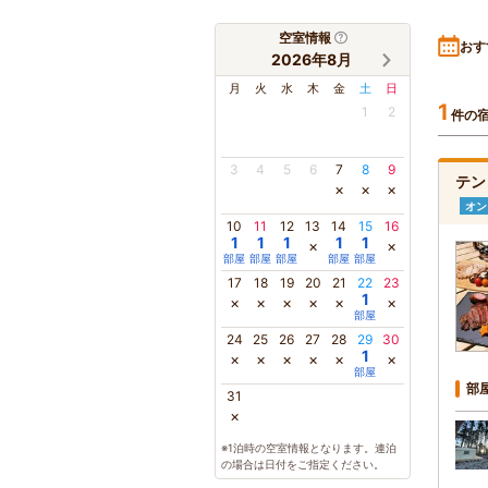
空室情報
おす
2026年8月
月
火
水
木
金
土
日
1
1
2
件の
3
4
5
6
7
8
9
テン
×
×
×
オン
10
11
12
13
14
15
16
1
1
1
1
1
×
×
部屋
部屋
部屋
部屋
部屋
17
18
19
20
21
22
23
1
×
×
×
×
×
×
部屋
24
25
26
27
28
29
30
1
×
×
×
×
×
×
部屋
部
31
×
※1泊時の空室情報となります。連泊
の場合は日付をご指定ください。