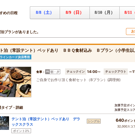
8/8（土）
8/9（日）
8/10（月）
8/1
すめの日程
お
宿泊プランがありました。
ト泊（常設テント）ベッドあり ＢＢＱ食材込み Ｂプラン（小学生以
ラインカード決済専用
14:00～
～1
チェックイン
チェックアウト
食事：
朝・夕
ご自身でお作り頂く食材セット（Bプラン）(調理例)
加算予定ポイ
屋タイプ・詳細
加算予定スコ
テント泊（常設テント）ベッドあり デラ
640
ポイン
シングル
ックスクラス
32,000スコ
ポイント2%