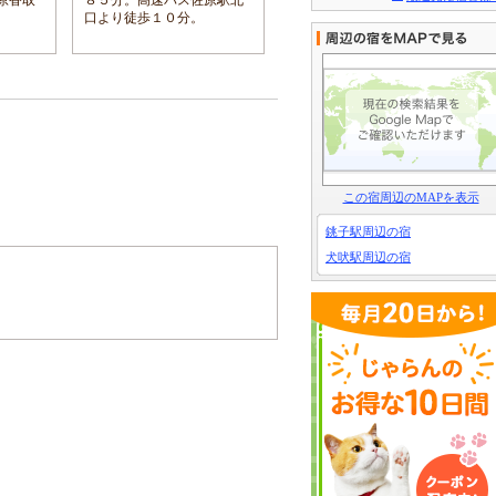
佐原あやめパーク入口」下
口より徒歩１０分。
車
この宿周辺のMAPを表示
銚子駅周辺の宿
犬吠駅周辺の宿