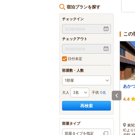
宿泊プランを探す
チェックイン
この
チェックアウト
日付未定
部屋数・人数
ＴＡＣＯ ＧＬＡＭＰ
Kairi ‐浬‐
あか
大人
子供
0名
-
4.4
4.4
再検索
1泊 大人2名 合計(税込)
1泊 大人2名 合計(税込)
22,000円～
32,400円～
1名 11,000円～
1名 16,200円～
部屋タイプ
【電車】JR銚子駅乗り換
東関東自動車道 成田イン
東関
え→銚子電鉄外川駅から徒
ターから車で約30分
ICより
部屋タイプを指定
歩6分
子駅-