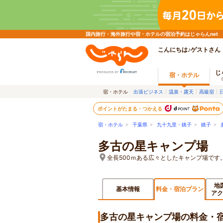
国内旅行・海外旅行や宿・ホテルの宿泊予約はじゃらんnet
こんにちは♪ゲストさん
じ
宿・ホテル
宿・ホテル
出張ビジネス
温泉・露天
高級宿
ポイントがたまる・つかえる
宿・ホテル
>
千葉県
>
九十九里・銚子
>
銚子
>
多古の星キャンプ場
全長500ｍある広々としたキャンプ場で
地
基本情報
料金・宿泊プラン
アク
多古の星キャンプ場の料金・