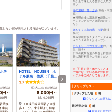
牛が全て味わえる贅沢な人気プ
ラン
海の湯宿 花しぶき
(館山・南
総)
★料理自慢の温泉宿★絶景のオ
ーシャンビューと満開のおもて
なし
合致しない宿が表示される場合がございます。
満ちてくる心の宿 吉夢
(勝浦
鴨川)
飲み放題付き！ダイニングＡＷ
Ａ２０２６年７月オープン
カントリーハウス海辺里
(九十
里・銚子)
日本の夜景百選の景色と鮮度抜
群の海鮮料理をご堪能くださ
い。
※「注目の宿・ホテル」とは、
ホテ
HOTEL HOUSEN ホ
水の郷リトリート 再
ご覧になっている県の注目宿・
ホテルをご紹介しております。
テル朋泉 佐原（千葉
県）
-
3.7
クリップリスト
1泊 大人2名 合計(税込)
合計(税込)
1泊 大人2名 合計(税込)
43,200円～
00円～
8,030円～
0
1名 21,600円～
,300円～
1名 4,015円～
クリップした宿とは
佐原香取IC~車20分/JR佐
駅乗換
ＪＲ成田線佐原駅より徒
0
原駅~関鉄観光バス与田浦経
下車徒
歩１０分。東京駅より特急
最近見た宿とは
由潮来車庫行きバス「水郷
原香取
８５分。高速バス佐原駅北