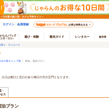
 ～日本最大級の宿・ホテル予約サイト～
ログイン
会員登録
お得な特典をみる
ゃらんパック
遊び・体験
観光ガイド
レンタカー
航空券
（交通＋宿泊）
日帰り・デイユース
多古の星キャンプ場
> 料金・宿泊プラン
す。入口は南口と北口があり南口の方が正門となります。
図・
セス
宿泊プラン