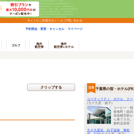
サイトのご利用方法
ヘルプ/問い合わせ
予約照会・変更・キャンセル
マイページ
海外
海外
ゴルフ
航空券
航空券+ホテル
クリップする
千葉県の宿・ホテル[PR
ユーティリティ ホテル クー
(九十九里・銚子)
コーヒー・朝
食無料！総武
本線横芝駅か
ら車で５分。
無料送迎有
九十九里浜 白子温泉 青松