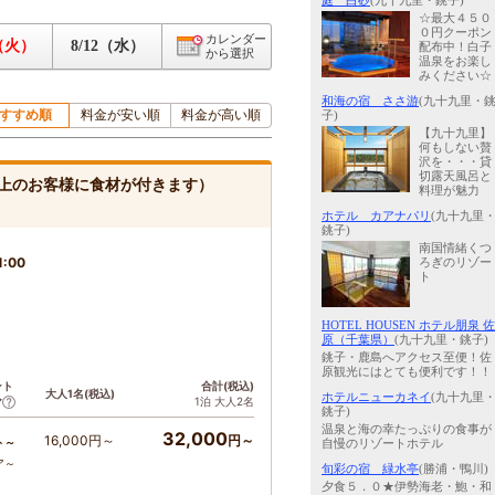
庭 白砂
(九十九里・銚子)
☆最大４５０
０円クーポン
カレンダー
1（火）
8/12（水）
配布中！白子
から選択
温泉をお楽し
みください☆
和海の宿 ささ游
(九十九里・
すすめ順
料金が安い順
料金が高い順
子)
【九十九里】
何もしない贅
沢を・・・貸
切露天風呂と
上のお客様に食材が付きます）
料理が魅力
ホテル カアナパリ
(九十九里
銚子)
南国情緒くつ
1:00
ろぎのリゾー
ト
HOTEL HOUSEN ホテル朋泉 佐
原（千葉県）
(九十九里・銚子)
銚子・鹿島へアクセス至便！佐
原観光にはとても便利です！！
ント
合計(税込)
大人1名(税込)
ホテルニューカネイ
(九十九里
1泊 大人2名
ア
銚子)
温泉と海の幸たっぷりの食事が
32,000
16,000円～
円～
ト～
自慢のリゾートホテル
ア～
旬彩の宿 緑水亭
(勝浦・鴨川)
夕食５．０★伊勢海老・鮑・和