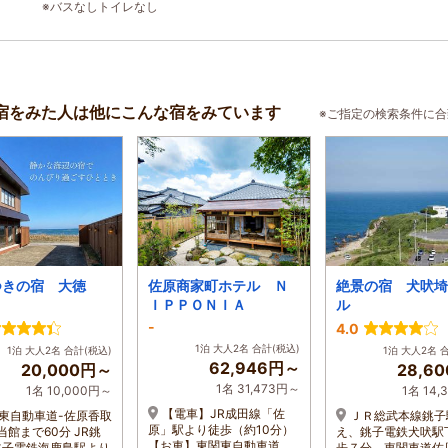
※バスなしトイレなし
宿をみた人は他にこんな宿をみています
※ご指定の検索条件に
つきの宿 大徳
佐原商家町ホテル Ｎ
絶景の宿 犬吠埼
ＩＰＰＯＮＩＡ
ル
-
4.0
1泊 大人2名 合計(税込)
1泊 大人2名 合計(税込)
1泊 大人2名 
62,946円～
20,000円～
28,6
1名 31,473円～
1名 10,000円～
1名 14
【電車】JR成田線「佐
東自動車道-佐原香取
ＪＲ総武本線銚子
原」駅より徒歩（約10分）
当館まで60分 JR銚
え、銚子電鉄犬吠駅
【お車】東関東自動車道
銚子電鉄海鹿島駅より
歩７分。東関車道佐