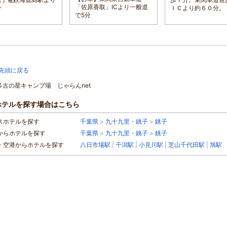
「佐原香取」ICより一般道
分
ＩＣより約６０分。
で5分
先頭に戻る
]多古の星キャンプ場 じゃらんnet
ホテルを探す場合はこちら
スホテルを探す
千葉県
>
九十九里・銚子
>
銚子
からホテルを探す
千葉県
>
九十九里・銚子
>
銚子
・空港からホテルを探す
八日市場駅
|
干潟駅
|
小見川駅
|
芝山千代田駅
|
旭駅