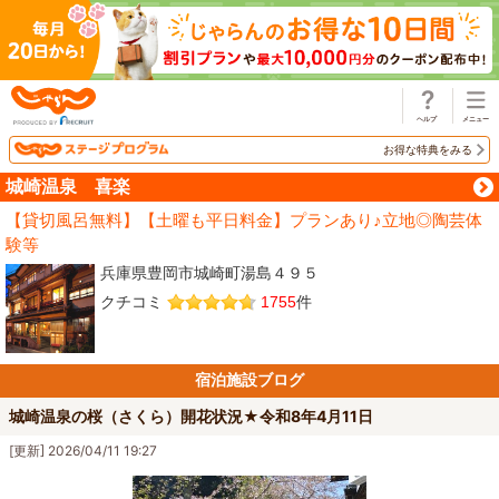
じゃらん
お得な特典をみる
城崎温泉 喜楽
【貸切風呂無料】【土曜も平日料金】プランあり♪立地◎陶芸体
験等
兵庫県豊岡市城崎町湯島４９５
クチコミ
1755
件
宿泊施設ブログ
城崎温泉の桜（さくら）開花状況★令和8年4月11日
[更新] 2026/04/11 19:27