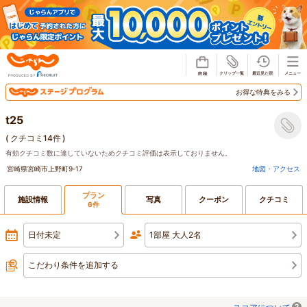
じゃらん
お得な特典をみる
t25
(
クチコミ14件
)
有効クチコミ数に達していないためクチコミ評価は表示しておりません。
宮崎県宮崎市上野町9‐17
地図・アクセス
プラン
施設情報
写真
クーポン
クチコミ
6件
日付未定
1部屋 大人2名
こだわり条件を追加する