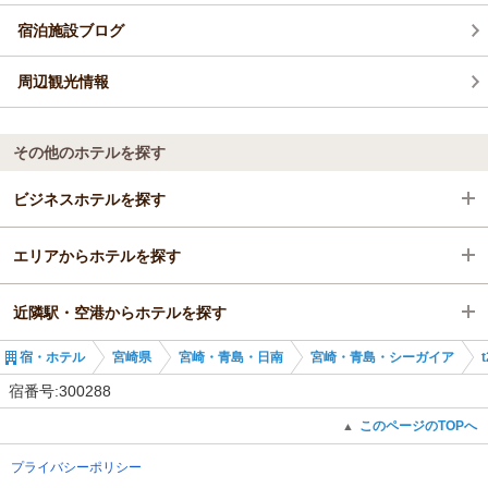
宿泊施設ブログ
周辺観光情報
その他のホテルを探す
ビジネスホテルを探す
エリアからホテルを探す
宮崎県
近隣駅・空港からホテルを探す
宮崎・青島・日南
宮崎県
宿・ホテル
宮崎県
宮崎・青島・日南
宮崎・青島・シーガイア
t
宮崎・青島・シーガイア
宮崎・青島・日南
宮崎駅
宿番号:300288
宮崎駅
宮崎・青島・シーガイア
南宮崎駅
このページのTOPへ
▲
プライバシーポリシー
宮崎駅
宮崎神宮駅