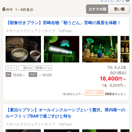
スコアについて
6
おすすめ順
安い順
件中
1
～
6
件表示
【朝食付きプラン】宮崎名物「朝うどん」宮崎の風習を体験！
スモールラグジュアリータイプ 1stFloor
1泊
大人2名
ツイン
朝のみ
禁煙ルーム
合計(税込)
IN
OUT
15:00～
～10:00
18,400
円～
1名
9,200円～
2
ポイント
%
368
18,400スコア～
ポイント～
【素泊りプラン】オールインクルーシブという贅沢。県内唯一の
ルーフトップBARで過ごすひと時を
スモールラグジュアリータイプ 1stFloor