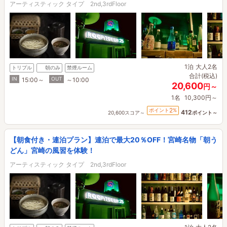
アーティスティック タイプ 2nd,3rdFloor
1泊
大人2名
トリプル
朝のみ
禁煙ルーム
合計(税込)
IN
OUT
15:00～
～10:00
20,600
円～
1名
10,300円～
2
ポイント
%
412
20,600スコア～
ポイント～
【朝食付き・連泊プラン】連泊で最大20％OFF！宮崎名物「朝う
どん」宮崎の風習を体験！
アーティスティック タイプ 2nd,3rdFloor