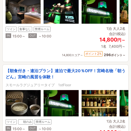
1泊
大人2名
ツイン
食事なし
禁煙ルーム
合計(税込)
IN
OUT
15:00～
～10:00
14,800
円～
1名
7,400円～
2
ポイント
%
296
14,800スコア～
ポイント～
【朝食付き・連泊プラン】連泊で最大20％OFF！宮崎名物「朝う
どん」宮崎の風習を体験！
スモールラグジュアリータイプ 1stFloor
1泊
大人2名
ツイン
朝のみ
禁煙ルーム
合計(税込)
IN
OUT
15:00～
～10:00