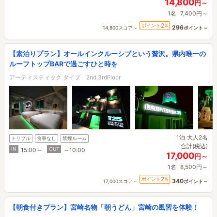
14,800
円～
1名
7,400円～
2
ポイント
%
296
14,800スコア～
ポイント～
【素泊りプラン】オールインクルーシブという贅沢。県内唯一の
ルーフトップBARで過ごすひと時を
アーティスティック タイプ 2nd,3rdFloor
1泊
大人2名
トリプル
食事なし
禁煙ルーム
合計(税込)
IN
OUT
15:00～
～10:00
17,000
円～
1名
8,500円～
2
ポイント
%
340
17,000スコア～
ポイント～
【朝食付きプラン】宮崎名物「朝うどん」宮崎の風習を体験！