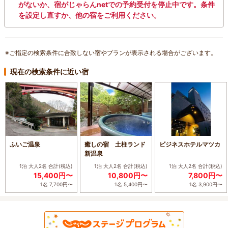
がないか、宿がじゃらんnetでの予約受付を停止中です。条件
を設定し直すか、他の宿をご利用ください。
※ご指定の検索条件に合致しない宿やプランが表示される場合がございます。
現在の検索条件に近い宿
ふいご温泉
癒しの宿 土柱ランド
ビジネスホテルマツカ
新温泉
1泊 大人2名
合計(税込)
1泊 大人2名
合計(税込)
1泊 大人2名
合計(税込)
15,400円〜
10,800円〜
7,800円〜
1名 7,700円〜
1名 5,400円〜
1名 3,900円〜