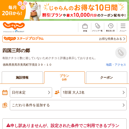
じゃらん
お得な特典をみる
四国三郎の郷
有効クチコミ数に達していないためクチコミ評価は表示しておりません。
徳島県美馬市美馬町字境目３９－１０
地図・アクセス
プラン
施設情報
クーポン
0件
日付未定
1部屋 大人2名
こだわり条件を追加する
申し訳ありませんが、設定された条件でご利用できるプラン