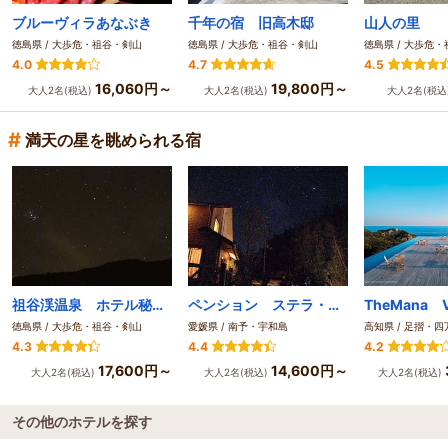
ブルーヴィラあなぶき
千年の宿 旧高木邸
山人の里
徳島県 / 大歩危・祖谷・剣山
徳島県 / 大歩危・祖谷・剣山
徳島県 / 大歩危
4.0
4.7
4.5
16,060円～
19,800円～
大人2名(税込)
大人2名(税込)
大人2名(税込
#
満天の星を眺められる宿
祖谷渓温泉 ホテル秘境の湯
ペンション ステラ・ミラ
徳島県 / 大歩危・祖谷・剣山
愛媛県 / 南予・宇和島
高知県 / 足摺・四
4.3
4.4
4.2
17,600円～
14,600円～
大人2名(税込)
大人2名(税込)
大人2名(税込)
その他のホテルを探す