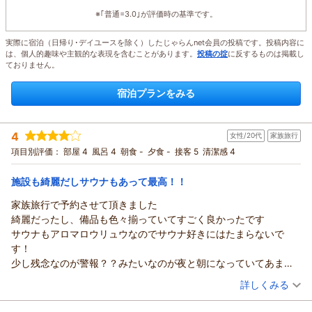
※｢普通=3.0｣が評価時の基準です。
実際に宿泊（日帰り･デイユースを除く）したじゃらんnet会員の投稿です。投稿内容に
は、個人的趣味や主観的な表現を含むことがあります。
投稿の掟
に反するものは掲載し
ておりません。
宿泊プランをみる
4
女性/20代
家族旅行
項目別評価：
部屋 4
風呂 4
朝食 -
夕食 -
接客 5
清潔感 4
施設も綺麗だしサウナもあって最高！！
家族旅行で予約させて頂きました
綺麗だったし、備品も色々揃っていてすごく良かったです
サウナもアロマロウリュウなのでサウナ好きにはたまらないで
す！
少し残念なのが警報？？みたいなのが夜と朝になっていてあまり
寝れなかったことと、外がなんの匂いがわかんないですがすごく
（投稿日：2025/08/27）
詳しくみる
臭く外でBBQする時、サウナで整う時気になりました
宿泊時期：
2025年08月宿泊 (家族旅行)
それ以外は大満足です