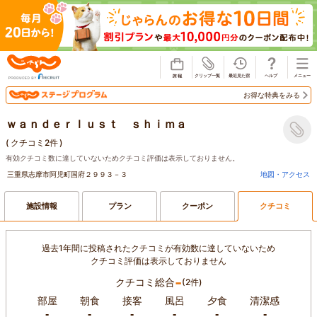
じゃらん
お得な特典をみる
ｗａｎｄｅｒｌｕｓｔ ｓｈｉｍａ
(
クチコミ2件
)
有効クチコミ数に達していないためクチコミ評価は表示しておりません。
三重県志摩市阿児町国府２９９３－３
地図・アクセス
施設情報
プラン
クーポン
クチコミ
過去1年間に投稿されたクチコミが有効数に達していないため
クチコミ評価は表示しておりません
-
クチコミ総合
(2件)
部屋
朝食
接客
風呂
夕食
清潔感
-
-
-
-
-
-