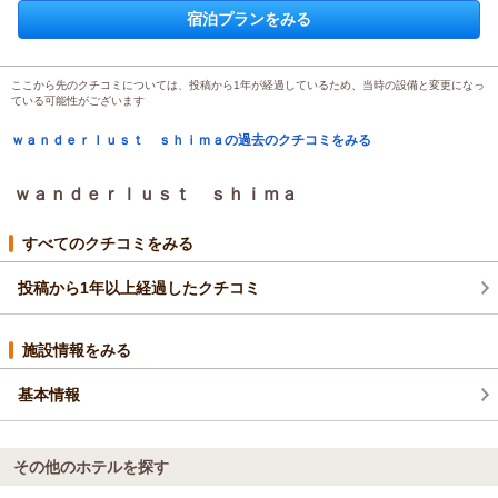
投稿者：
かほさん
(女性/20代)
宿泊プランをみる
宿泊プラン：
１日１組限定！屋外サウナ・露天風呂付き 海辺の貸別荘で極
上の休日プラン
その他
食事なし
宿泊価格帯：
18,001～19,000円(大人一人あたり/税込)
ここから先のクチコミについては、投稿から1年が経過しているため、当時の設備と変更になっ
ている可能性がございます
ｗａｎｄｅｒｌｕｓｔ ｓｈｉｍａの過去のクチコミをみる
ｗａｎｄｅｒｌｕｓｔ ｓｈｉｍａ
すべてのクチコミをみる
投稿から1年以上経過したクチコミ
施設情報をみる
基本情報
その他のホテルを探す