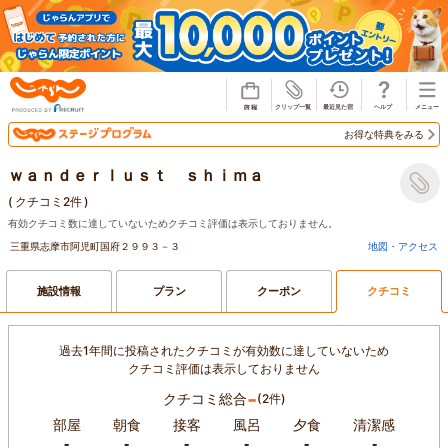
じゃらん
お得な特典をみる
ｗａｎｄｅｒｌｕｓｔ ｓｈｉｍａ
(
クチコミ2件
)
有効クチコミ数に達していないためクチコミ評価は表示しておりません。
三重県志摩市阿児町国府２９９３－３
地図・アクセス
施設情報
プラン
クーポン
クチコミ
過去1年間に投稿されたクチコミが有効数に達していないため
クチコミ評価は表示しておりません
-
クチコミ総合
(2件)
部屋
朝食
接客
風呂
夕食
清潔感
-
-
-
-
-
-