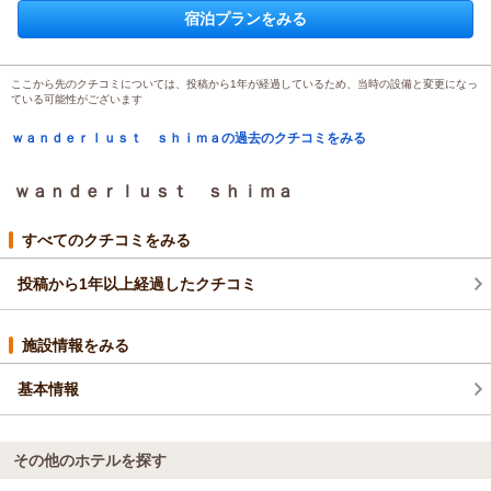
投稿者：
かほさん
(女性/20代)
宿泊プランをみる
宿泊プラン：
１日１組限定！屋外サウナ・露天風呂付き 海辺の貸別荘で極
上の休日プラン
その他
食事なし
宿泊価格帯：
18,001～19,000円(大人一人あたり/税込)
ここから先のクチコミについては、投稿から1年が経過しているため、当時の設備と変更になっ
ている可能性がございます
ｗａｎｄｅｒｌｕｓｔ ｓｈｉｍａの過去のクチコミをみる
ｗａｎｄｅｒｌｕｓｔ ｓｈｉｍａ
すべてのクチコミをみる
投稿から1年以上経過したクチコミ
施設情報をみる
基本情報
その他のホテルを探す