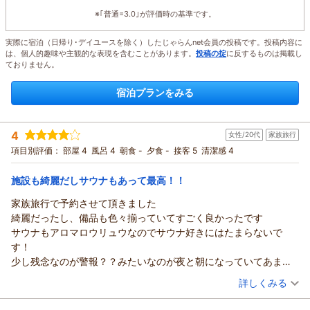
※｢普通=3.0｣が評価時の基準です。
実際に宿泊（日帰り･デイユースを除く）したじゃらんnet会員の投稿です。投稿内容に
は、個人的趣味や主観的な表現を含むことがあります。
投稿の掟
に反するものは掲載し
ておりません。
宿泊プランをみる
4
女性/20代
家族旅行
項目別評価：
部屋 4
風呂 4
朝食 -
夕食 -
接客 5
清潔感 4
施設も綺麗だしサウナもあって最高！！
家族旅行で予約させて頂きました
綺麗だったし、備品も色々揃っていてすごく良かったです
サウナもアロマロウリュウなのでサウナ好きにはたまらないで
す！
少し残念なのが警報？？みたいなのが夜と朝になっていてあまり
寝れなかったことと、外がなんの匂いがわかんないですがすごく
（投稿日：2025/08/27）
詳しくみる
臭く外でBBQする時、サウナで整う時気になりました
宿泊時期：
2025年08月宿泊 (家族旅行)
それ以外は大満足です