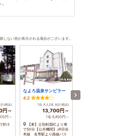
ア～
合致しない宿が表示される場合がございます。
なよろ温泉サンピラー
ホテル美し乃湯温泉
4.2
3.7
合計(税込)
1泊 大人2名 合計(税込)
1泊 大人2名 合計(税込)
00円～
13,700円～
9,900円～
,600円～
1名 6,850円～
1名 4,950円～
で約５
【車】士別剣淵ICより車
ＪＲ士別駅よりお車にて
で50分【公共機関】JR宗谷
約10分／道央道士別剣淵IC
本線 名寄駅より路線バス
からお車で約10分