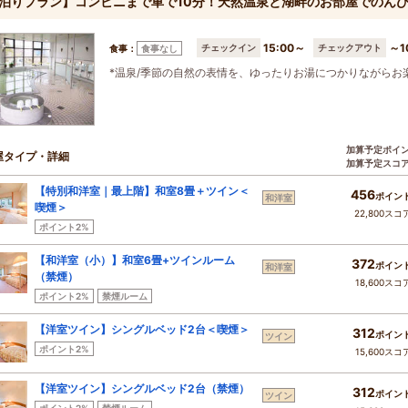
泊りプラン】コンビニまで車で10分！天然温泉と湖畔のお部屋でのん
15:00～
～1
チェックイン
チェックアウト
食事：
食事なし
*温泉/季節の自然の表情を、ゆったりお湯につかりながらお
加算予定ポイ
屋タイプ・詳細
加算予定スコ
【特別和洋室｜最上階】和室8畳＋ツイン＜
456
ポイン
和洋室
喫煙＞
22,800スコ
ポイント2%
【和洋室（小）】和室6畳+ツインルーム
372
ポイン
和洋室
（禁煙）
18,600スコ
ポイント2%
禁煙ルーム
【洋室ツイン】シングルベッド2台＜喫煙＞
312
ポイン
ツイン
ポイント2%
15,600スコ
【洋室ツイン】シングルベッド2台（禁煙）
312
ポイン
ツイン