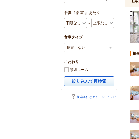
【素
予算
1部屋1泊あたり
～
食事タイプ
部
こだわり
禁煙ルーム
絞り込んで再検索
検索条件とアイコンについて