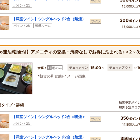
ポイン
ツイン
ポイント2%
15,000スコ
【洋室ツイン】シングルベッド2台（禁煙）
300
ポイン
ツイン
ポイント2%
禁煙ルーム
15,000スコ
co連泊/朝食付】アメニティの交換・清掃なしでお得に泊まれる♪＜2～
15:00～
～1
チェックイン
チェックアウト
食事：
朝のみ
*朝食の和食膳/イメージ画像
加算予定ポイ
屋タイプ・詳細
加算予定スコ
【洋室ツイン】シングルベッド2台＜喫煙＞
356
ポイン
ツイン
ポイント2%
17,800スコ
【洋室ツイン】シングルベッド2台（禁煙）
356
ポイン
ツイン