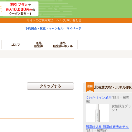
サイトのご利用方法
ヘルプ/問い合わせ
予約照会・変更・キャンセル
マイページ
海外
海外
ゴルフ
航空券
航空券+ホテル
クリップする
北海道の宿・ホテル[PR
くれたけイン旭川
(旭川・層雲
峡)
女性限定プラ
ン！
層雲峡温泉 層雲峡観光ホテル
(旭川・層雲峡)