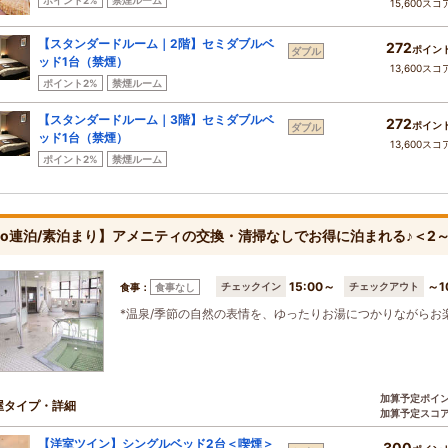
ポイント2%
禁煙ルーム
15,600スコ
【スタンダードルーム｜2階】セミダブルベ
272
ポイン
ダブル
ッド1台（禁煙）
13,600スコ
ポイント2%
禁煙ルーム
【スタンダードルーム｜3階】セミダブルベ
272
ポイン
ダブル
ッド1台（禁煙）
13,600スコ
ポイント2%
禁煙ルーム
co連泊/素泊まり】アメニティの交換・清掃なしでお得に泊まれる♪＜2
15:00～
～1
チェックイン
チェックアウト
食事：
食事なし
*温泉/季節の自然の表情を、ゆったりお湯につかりながらお
加算予定ポイ
屋タイプ・詳細
加算予定スコ
【洋室ツイン】シングルベッド2台＜喫煙＞
300