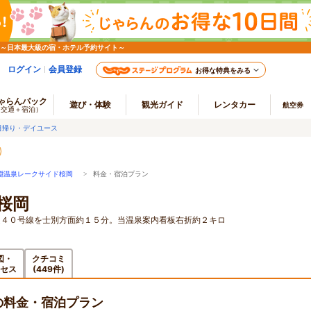
 ～日本最大級の宿・ホテル予約サイト～
ログイン
会員登録
お得な特典をみる
ゃらんパック
遊び・体験
観光ガイド
レンタカー
航空券
（交通＋宿泊）
日帰り・デイユース
淵温泉レークサイド桜岡
> 料金・宿泊プラン
ド桜岡
道４０号線を士別方面約１５分。当温泉案内看板右折約２キロ
図・
クチコミ
セス
(449件)
の料金・宿泊プラン