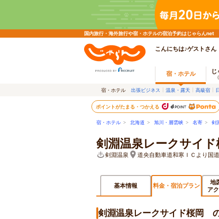
国内旅行・海外旅行や宿・ホテルの宿泊予約はじゃらんnet
こんにちは♪ゲストさん
じ
宿・ホテル
宿・ホテル
出張ビジネス
温泉・露天
高級宿
ポイントがたまる・つかえる
宿・ホテル
>
北海道
>
旭川・層雲峡
>
名寄
>
剣
剣淵温泉レークサイ
剣淵温泉
道央自動車道和寒ＩＣより国
地
基本情報
料金・宿泊プラン
アク
剣淵温泉レークサイド桜岡 