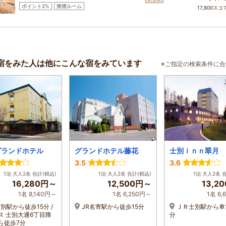
ポイント2%
禁煙ルーム
17,800スコ
宿をみた人は他にこんな宿をみています
※ご指定の検索条件に
グランドホテル
グランドホテル藤花
士別ｉｎｎ翠月
3.5
3.6
1泊 大人2名 合計(税込)
1泊 大人2名 合計(税込)
1泊 大人2名 
16,280円～
12,500円～
13,2
1名 8,140円～
1名 6,250円～
1名 6
士別駅から徒歩15分 /
JR名寄駅から徒歩15分
ＪＲ士別駅から車
ス 士別大通6丁目降
分
ら徒歩7分