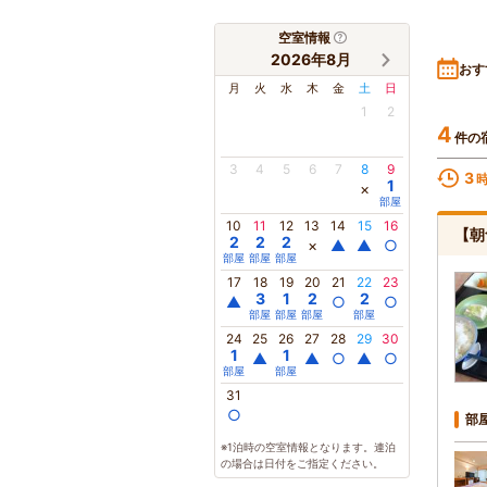
空室情報
2026年8月
おす
月
火
水
木
金
土
日
1
2
4
件の
3
4
5
6
7
8
9
3
1
×
部屋
10
11
12
13
14
15
16
【朝
2
2
2
×
▲
▲
○
部屋
部屋
部屋
17
18
19
20
21
22
23
3
1
2
2
▲
○
○
部屋
部屋
部屋
部屋
24
25
26
27
28
29
30
1
1
▲
▲
○
▲
○
部屋
部屋
31
○
部
※1泊時の空室情報となります。連泊
の場合は日付をご指定ください。