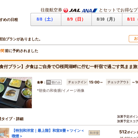
往復航空券
とセットでお得なプ
8/8（土）
8/9（日）
8/10（月）
8/1
すめの日程
お
宿泊プランがありました。
前に予約されました
時間
食付プラン】夕食はご自身で◎桜岡湖畔に佇む一軒宿で過ごす気まま旅
15:00～
～1
チェックイン
チェックアウト
食事：
朝のみ
*朝食の和食膳/イメージ画像
加算予定ポイ
屋タイプ・詳細
加算予定スコ
【特別和洋室｜最上階】和室8畳＋ツイン＜
512
ポイン
和洋室
喫煙＞