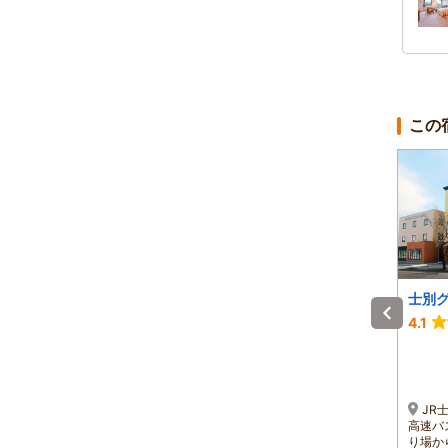
この
五味温泉
びふか温泉
士別
4.2
4.0
4.1
1泊 大人2名 合計(税込)
1泊 大人2名 合計(税込)
10,300円～
11,400円～
1名 5,150円～
1名 5,700円～
道央自動車道 士別剣淵
士別剣淵インターから国
JR
インターから国道４０号線
道４０号線を北へ６０分
高速バ
を北へ、名寄市より国道２
り場か