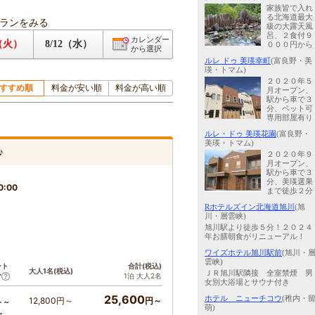
家族皆で入れ
る北海道最大
ランをみる
級の大露天風
呂、２食付９
カレンダー
1（火）
8/12（水）
０００円から
から選択
ルレ ドゥ 美瑛幸町
(富良野・美
瑛・トマム)
２０２０年５
すすめ順
料金が安い順
料金が高い順
月オープン、
駅から車で３
分、ペット可
専用部屋有り
ルレ・ドゥ 美瑛花園
(富良野・
美瑛・トマム)
♪
２０２０年９
月オープン、
駅から車で３
分、美瑛選果
0:00
まで徒歩２分
Rホテルズイン北海道旭川
(旭
川・層雲峡)
旭川駅より徒歩５分！２０２４
年お膳朝食がリニューアル！
ワイズホテル旭川駅前
(旭川・
雲峡)
ント
合計(税込)
大人1名(税込)
ＪＲ旭川駅隣接 全室禁煙 男
1泊 大人2名
ア
女別大浴場とサウナ付き
25,600
ホテル ニューチコウ
(稚内・
12,800円～
円～
ト～
萌)