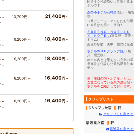
ア～
国道４０号線沿いに位置するホ
テルです
森のゆホテル花神楽
(旭川・層
21,400
10,700円～
円～
峡)
ト～
３月にリニューアルしたお部屋
ア～
に６月はお得にご宿泊！
ＦＵＲＡＮＯ ＮＡＴＵＬＵ
Ｘ ＨＯＴＥＬ
(富良野・美瑛
18,400
9,200円～
円～
トマム)
ト～
富良野駅前 街中 観光に最適
ア～
ホテルＷＢＦグランデ旭川
(旭
川・層雲峡)
18,400
9,200円～
円～
ト～
ホテル内とは思えない充実の温
泉施設を併設した天然温泉付ホ
ア～
テル
16,400
8,200円～
円～
※「注目の宿・ホテル」とは、
ト～
ご覧になっている県の注目宿・
ア～
ホテルをご紹介しております。
クリップリスト
16,400
8,200円～
円～
ト～
0
ア～
クリップした宿とは
0
最近見た宿とは