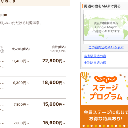
びり過ごす
0:00
楽しみいただける剣淵温泉。
ント
合計(税込)
この宿周辺のMAPを表示
大人1名(税込)
1泊 大人2名
ア
名寄駅周辺の宿
22,800
11,400円～
円～
ト～
士別駅周辺の宿
ア～
18,600
9,300円～
円～
ト～
ア～
15,600
7,800円～
円～
ト～
ア～
15,600
7,800円～
円～
ト～