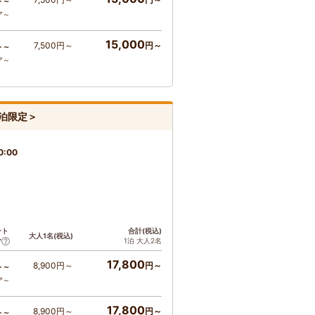
ト～
ア～
15,000
7,500円～
円～
ト～
ア～
3泊限定＞
0:00
ント
合計(税込)
大人1名(税込)
1泊 大人2名
ア
17,800
8,900円～
円～
ト～
ア～
17,800
8,900円～
円～
ト～