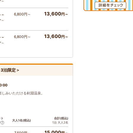
ア～
13,600
6,800円～
円～
ト～
ア～
13,600
6,800円～
円～
ト～
ア～
～3泊限定＞
0:00
楽しみいただける剣淵温泉。
ント
合計(税込)
大人1名(税込)
1泊 大人2名
ア
15,000
7,500円～
円～