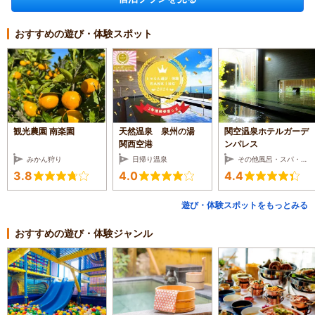
おすすめの遊び・体験スポット
観光農園 南楽園
天然温泉 泉州の湯
関空温泉ホテルガーデ
関西空港
ンパレス
みかん狩り
日帰り温泉
その他風呂・スパ・サロン
3.8
4.0
4.4
遊び・体験スポットをもっとみる
おすすめの遊び・体験ジャンル