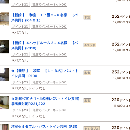
13,960スコ
ポイント2%
部屋でインターネットOK
【新館 】 和室 １７畳 2～6 名様 （バ
252
ポイン
和室
ス共同）(R４０１)
12,600スコ
ポイント2%
部屋でインターネットOK
※バスなし
【新館 】４ベッドルーム 2～４名様 【バ
252
ポイン
4ベッド
ス共同】(R310)
12,600スコ
ポイント2%
部屋でインターネットOK
※バスなし
☆【新館 】 和室 【１－３名】バス・ト
252
ポイン
和室
イレ共同 R100
12,600スコ
ポイント2%
部屋でインターネットOK
※バスなしトイレなし
☆別館和室 ★ 1～4名様(バス・トイレ共同)
220
ポイン
和室
扇風機対応R221,222
11,000スコ
ポイント2%
部屋でインターネットOK
※バスなしトイレなし
洋室セミダブル・バス・トイレ共同（R30
220
ポイン
セミダブル