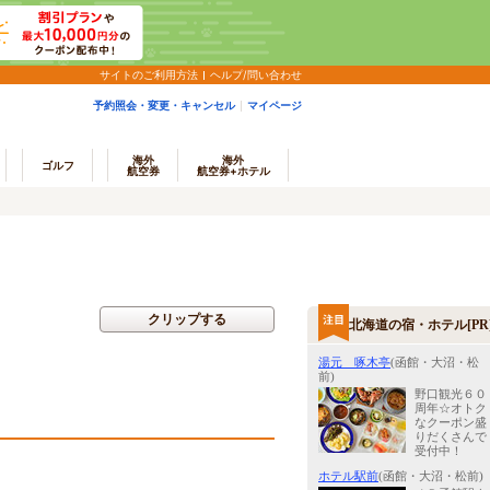
サイトのご利用方法
ヘルプ/問い合わせ
予約照会・変更・キャンセル
マイページ
海外
海外
ゴルフ
航空券
航空券+ホテル
クリップする
北海道の宿・ホテル[PR
湯元 啄木亭
(函館・大沼・松
前)
野口観光６０
周年☆オトク
なクーポン盛
りだくさんで
受付中！
ホテル駅前
(函館・大沼・松前)