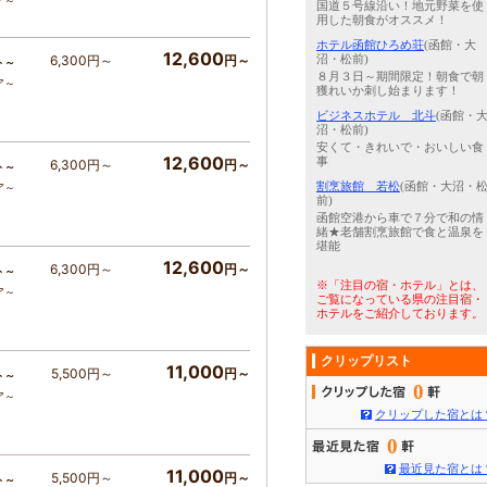
ア～
国道５号線沿い！地元野菜を使
用した朝食がオススメ！
ホテル函館ひろめ荘
(函館・大
12,600
6,300円～
円～
沼・松前)
ト～
８月３日～期間限定！朝食で朝
ア～
獲れいか刺し始まります！
ビジネスホテル 北斗
(函館・
沼・松前)
安くて・きれいで・おいしい食
12,600
事
6,300円～
円～
ト～
割烹旅館 若松
(函館・大沼・
ア～
前)
函館空港から車で７分で和の情
緒★老舗割烹旅館で食と温泉を
堪能
12,600
6,300円～
円～
ト～
※「注目の宿・ホテル」とは、
ア～
ご覧になっている県の注目宿・
ホテルをご紹介しております。
クリップリスト
11,000
5,500円～
円～
ト～
0
ア～
クリップした宿とは
0
最近見た宿とは
11,000
5,500円～
円～
ト～