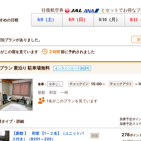
往復航空券
とセットでお得なプ
8/8（土）
8/9（日）
8/10（月）
8/1
すめの日程
お
宿泊プランがありました。
2
名がこの宿を見ています
前に予約されました
時間
プラン 素泊り 駐車場無料
オンラインカード決済可
15:00～
～1
チェックイン
チェックアウト
食事：
食事なし
新館 和室 一例
1名がこのプランを見ています
加算予定ポイ
屋タイプ・詳細
加算予定スコ
【新館 】 和室 【1～２名】（ユニットバ
278
ポイン
和室
ス付き）（R201～205）