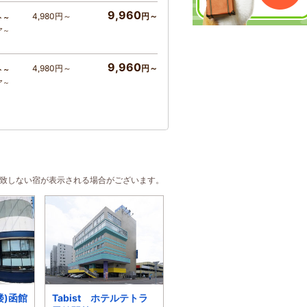
9,960
4,980円～
円～
ト～
ア～
9,960
4,980円～
円～
ト～
ア～
合致しない宿が表示される場合がございます。
楼)函館
Tabist ホテルテトラ
ココテル函館