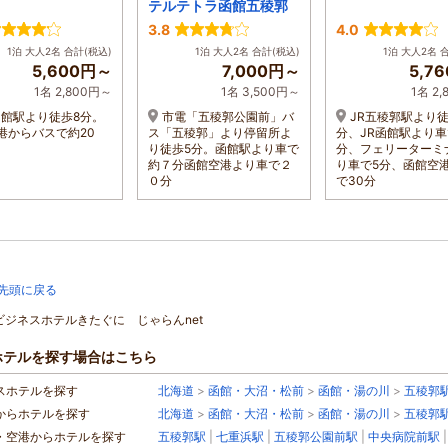
テルテトラ函館五稜郭
3.8
4.0
1泊 大人2名 合計(税込)
1泊 大人2名 合計(税込)
1泊 大人2名 
5,600円～
7,000円～
5,7
1名 2,800円～
1名 3,500円～
1名 2
函館駅より徒歩8分。
市電「五稜郭公園前」バ
JR五稜郭駅より徒
港からバスで約20
ス「五稜郭」より停留所よ
分、JR函館駅より車
り徒歩5分。函館駅より車で
分、フェリーターミ
約７分函館空港より車で２
り車で5分、函館空
０分
で30分
先頭に戻る
]ビジネスホテルきたぐに じゃらんnet
ホテルを探す場合はこちら
スホテルを探す
北海道
>
函館・大沼・松前
>
函館・湯の川
>
五稜郭
からホテルを探す
北海道
>
函館・大沼・松前
>
函館・湯の川
>
五稜郭
・空港からホテルを探す
五稜郭駅
|
七重浜駅
|
五稜郭公園前駅
|
中央病院前駅