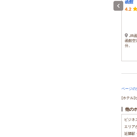
ル（ホテルシャローム
函館
イン２）
4.0
4.0
4.2
1泊 大人2名 合計(税込)
1泊 大人2名 合計(税込)
7,000円～
7,000円～
1名 3,500円～
1名 3,500円～
JR函館駅より徒歩約4
JR函館駅から車で10分。
JR
分、函館空港より車で約２
空港からバスで20分。路面
函館空
０分、フェリーターミナル
電車「五稜郭公園前」より
分。
より車で約１０分
徒歩５分。
ページの
[ホテル
他の
ビジネ
エリア
近隣駅