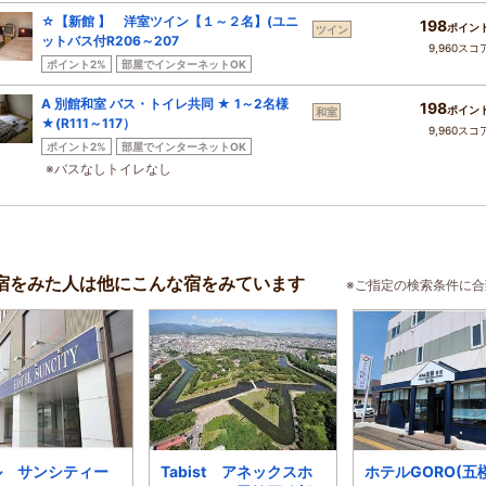
☆【新館 】 洋室ツイン【１～２名】(ユニ
198
ポイン
ツイン
ットバス付R206～207
9,960スコ
ポイント2%
部屋でインターネットOK
A 別館和室 バス・トイレ共同 ★ 1～2名様
198
ポイン
和室
★(R111～117）
9,960スコ
ポイント2%
部屋でインターネットOK
※バスなしトイレなし
宿をみた人は他にこんな宿をみています
※ご指定の検索条件に
ル サンシティー
Tabist アネックスホ
ホテルGORO(五