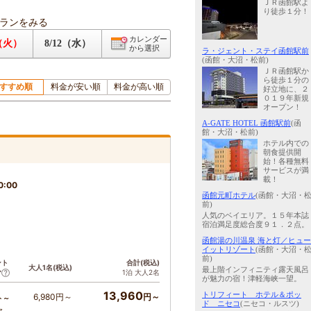
ＪＲ函館駅よ
り徒歩１分！
ランをみる
カレンダー
1（火）
8/12（水）
から選択
ラ・ジェント・ステイ函館駅前
(函館・大沼・松前)
ＪＲ函館駅か
ら徒歩１分の
すすめ順
料金が安い順
料金が高い順
好立地に、２
０１９年新規
オープン！
A-GATE HOTEL 函館駅前
(函
館・大沼・松前)
ホテル内での
朝食提供開
始！各種無料
サービスが満
載！
0:00
函館元町ホテル
(函館・大沼・
前)
人気のベイエリア。１５年本誌
宿泊満足度総合度９１．２点。
函館湯の川温泉 海と灯／ヒュー
イットリゾート
(函館・大沼・
前)
ント
合計(税込)
大人1名(税込)
最上階インフィニティ露天風呂
1泊 大人2名
ア
が魅力の宿！津軽海峡一望。
13,960
トリフィート ホテル＆ポッ
6,980円～
円～
ト～
ド ニセコ
(ニセコ・ルスツ)