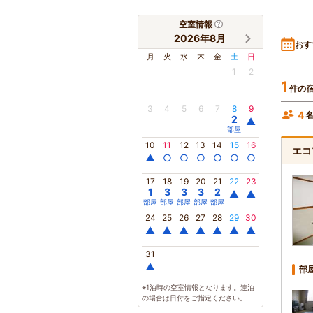
空室情報
2026年8月
おす
月
火
水
木
金
土
日
1
2
1
件の
3
4
5
6
7
8
9
4
2
▲
部屋
10
11
12
13
14
15
16
エコ
▲
○
○
○
○
○
○
17
18
19
20
21
22
23
1
3
3
3
2
▲
▲
部屋
部屋
部屋
部屋
部屋
24
25
26
27
28
29
30
▲
▲
▲
▲
▲
▲
▲
31
▲
部
※1泊時の空室情報となります。連泊
の場合は日付をご指定ください。