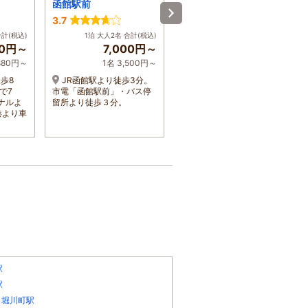
函館駅前
3.7
3.7
合計(税込)
1泊 大人2名 合計(税込)
1泊 大人2名 合計(税込)
60円～
7,000円～
5,984円～
,880円～
1名 3,500円～
1名 2,992円～
歩8
JR函館駅より徒歩3分。
函館空港から車で20分／
で7
市電「函館駅前」・バス停
函館駅から車で15分／亀田
ナルよ
留所より徒歩３分。
支所前バス停より徒歩3分／
港より車
五稜郭公園前(市電)まで車で
7分
駅
駅
|
堀川町駅