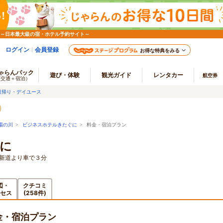
 ～日本最大級の宿・ホテル予約サイト～
ログイン
会員登録
お得な特典をみる
ゃらんパック
遊び・体験
観光ガイド
レンタカー
航空券
（交通＋宿泊）
日帰り・デイユース
湯の川
>
ビジネスホテルきたぐに
> 料金・宿泊プラン
に
館新道より車で３分
図・
クチコミ
セス
(258件)
金・宿泊プラン