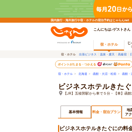
国内旅行・海外旅行や宿・ホテルの宿泊予約はじゃらんnet
こんにちは♪ゲストさん
じ
宿・ホテル
宿・ホテル
出張ビジネス
温泉・露天
高級宿
ポイントがたまる・つかえる
宿・ホテル
>
北海道
>
函館・大沼・松前
>
函館・
ビジネスホテルきたぐ
【JR】五稜郭駅から車で５分・【車】函
地
基本情報
料金・宿泊プラン
アク
ビジネスホテルきたぐにの料