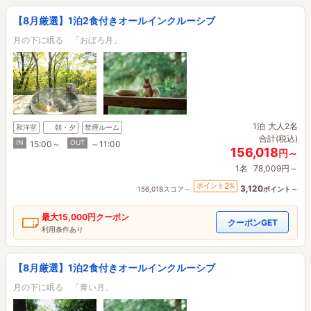
【8月厳選】1泊2食付きオールインクルーシブ
月の下に眠る 「おぼろ月」
1泊
大人2名
和洋室
朝・夕
禁煙ルーム
合計(税込)
IN
OUT
15:00～
～11:00
156,018
円～
1名
78,009円～
2
ポイント
%
3,120
156,018スコア～
ポイント～
最大
15,000円
クーポン
クーポンGET
利用条件あり
【8月厳選】1泊2食付きオールインクルーシブ
月の下に眠る 「青い月」