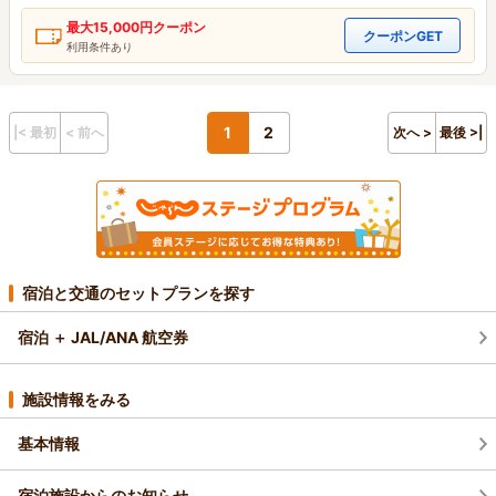
最大
15,000円
クーポン
クーポンGET
利用条件あり
1
2
|< 最初
< 前へ
次へ >
最後 >|
宿泊と交通のセットプランを探す
宿泊 ＋ JAL/ANA 航空券
施設情報をみる
基本情報
宿泊施設からのお知らせ