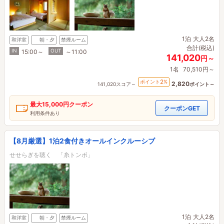
1泊
大人2名
和洋室
朝・夕
禁煙ルーム
合計(税込)
IN
OUT
15:00～
～11:00
141,020
円～
1名
70,510円～
2
ポイント
%
2,820
141,020スコア～
ポイント～
最大
15,000円
クーポン
クーポンGET
利用条件あり
【8月厳選】1泊2食付きオールインクルーシブ
せせらぎを聴く 「糸トンボ」
1泊
大人2名
和洋室
朝・夕
禁煙ルーム