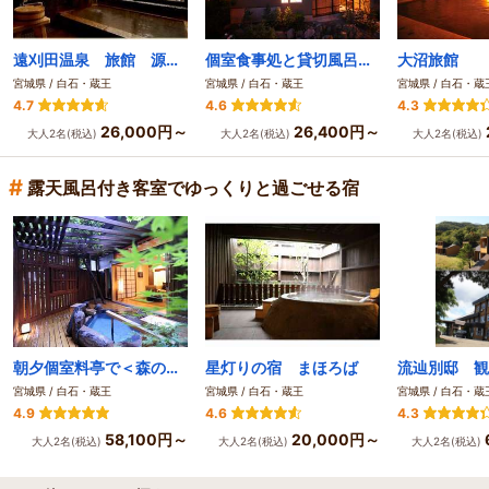
遠刈田温泉 旅館 源兵衛
個室食事処と貸切風呂が愉しめる宿 かっぱの宿旅館三治郎
大沼旅館
宮城県 / 白石・蔵王
宮城県 / 白石・蔵王
宮城県 / 白石・蔵
4.7
4.6
4.3
26,000円～
26,400円～
大人2名(税込)
大人2名(税込)
大人2名(税込)
#
露天風呂付き客室でゆっくりと過ごせる宿
朝夕個室料亭で＜森の晩餐＞をいただく美食宿 時音の宿湯主一條
星灯りの宿 まほろば
宮城県 / 白石・蔵王
宮城県 / 白石・蔵王
宮城県 / 白石・蔵
4.9
4.6
4.3
58,100円～
20,000円～
大人2名(税込)
大人2名(税込)
大人2名(税込)