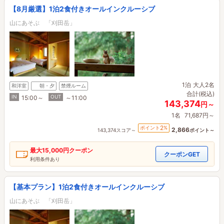
【8月厳選】1泊2食付きオールインクルーシブ
山にあそぶ 「刈田岳」
1泊
大人2名
和洋室
朝・夕
禁煙ルーム
合計(税込)
IN
OUT
15:00～
～11:00
143,374
円～
1名
71,687円～
2
ポイント
%
2,866
143,374スコア～
ポイント～
最大
15,000円
クーポン
クーポンGET
利用条件あり
【基本プラン】1泊2食付きオールインクルーシブ
山にあそぶ 「刈田岳」