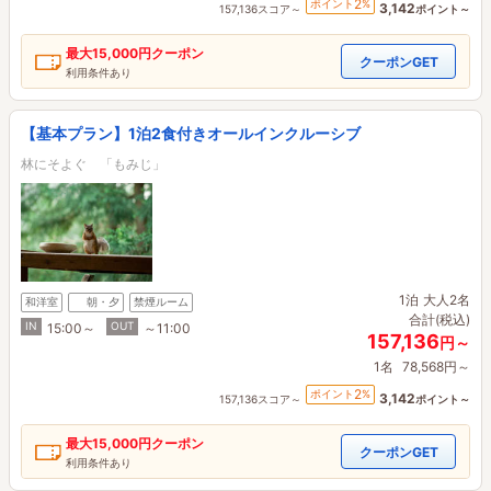
2
ポイント
%
3,142
157,136スコア～
ポイント～
最大
15,000円
クーポン
クーポンGET
利用条件あり
【基本プラン】1泊2食付きオールインクルーシブ
林にそよぐ 「もみじ」
1泊
大人2名
和洋室
朝・夕
禁煙ルーム
合計(税込)
IN
OUT
15:00～
～11:00
157,136
円～
1名
78,568円～
2
ポイント
%
3,142
157,136スコア～
ポイント～
最大
15,000円
クーポン
クーポンGET
利用条件あり