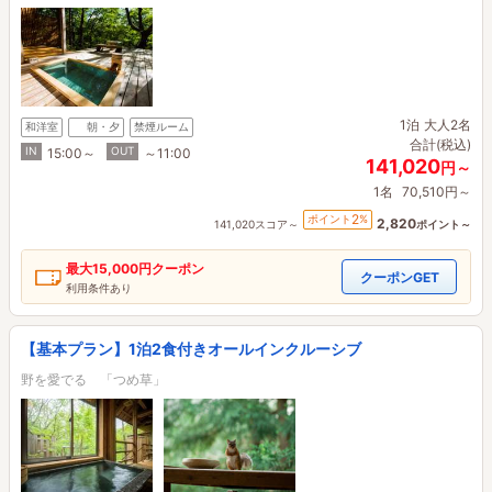
1泊
大人2名
和洋室
朝・夕
禁煙ルーム
合計(税込)
IN
OUT
15:00～
～11:00
141,020
円～
1名
70,510円～
2
ポイント
%
2,820
141,020スコア～
ポイント～
最大
15,000円
クーポン
クーポンGET
利用条件あり
【基本プラン】1泊2食付きオールインクルーシブ
野を愛でる 「つめ草」