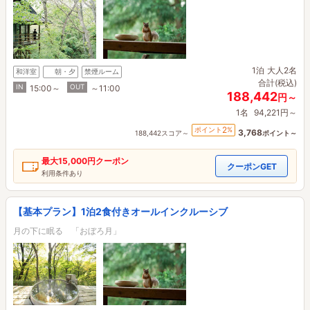
1泊
大人2名
和洋室
朝・夕
禁煙ルーム
合計(税込)
IN
OUT
15:00～
～11:00
188,442
円～
1名
94,221円～
2
ポイント
%
3,768
188,442スコア～
ポイント～
最大
15,000円
クーポン
クーポンGET
利用条件あり
【基本プラン】1泊2食付きオールインクルーシブ
月の下に眠る 「おぼろ月」