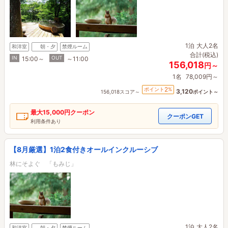
1泊
大人2名
和洋室
朝・夕
禁煙ルーム
合計(税込)
IN
OUT
15:00～
～11:00
156,018
円～
1名
78,009円～
2
ポイント
%
3,120
156,018スコア～
ポイント～
最大
15,000円
クーポン
クーポンGET
利用条件あり
【8月厳選】1泊2食付きオールインクルーシブ
林にそよぐ 「もみじ」
1泊
大人2名
和洋室
朝・夕
禁煙ルーム