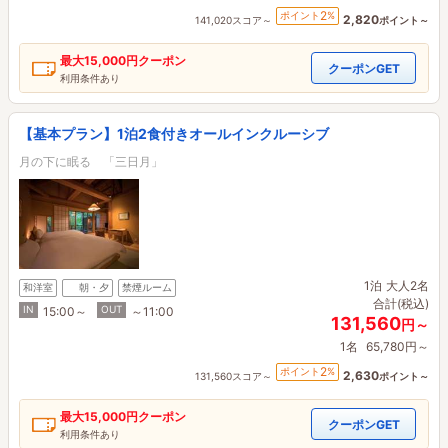
2
ポイント
%
2,820
141,020スコア～
ポイント～
最大
15,000円
クーポン
クーポンGET
利用条件あり
【基本プラン】1泊2食付きオールインクルーシブ
月の下に眠る 「三日月」
1泊
大人2名
和洋室
朝・夕
禁煙ルーム
合計(税込)
IN
OUT
15:00～
～11:00
131,560
円～
1名
65,780円～
2
ポイント
%
2,630
131,560スコア～
ポイント～
最大
15,000円
クーポン
クーポンGET
利用条件あり