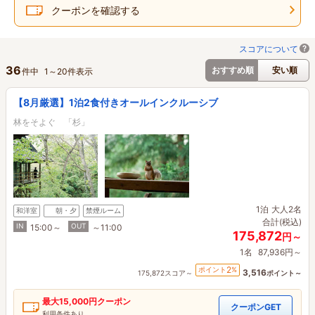
クーポンを確認する
スコアについて
36
おすすめ順
安い順
件中
1
～
20
件表示
【8月厳選】1泊2食付きオールインクルーシブ
林をそよぐ 「杉」
1泊
大人2名
和洋室
朝・夕
禁煙ルーム
合計(税込)
IN
OUT
15:00～
～11:00
175,872
円～
1名
87,936円～
2
ポイント
%
3,516
175,872スコア～
ポイント～
最大
15,000円
クーポン
クーポンGET
利用条件あり