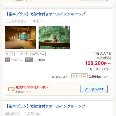
【基本プラン】1泊2食付きオールインクルーシブ
せせらぎを聴く 「水まり」
1泊
大人2名
和洋室
朝・夕
禁煙ルーム
合計(税込)
IN
OUT
15:00～
～11:00
128,260
円～
1名
64,130円～
2
ポイント
%
2,564
128,260スコア～
ポイント～
最大
15,000円
クーポン
クーポンGET
利用条件あり
【基本プラン】1泊2食付きオールインクルーシブ
山にあそぶ 「えぼし岳」