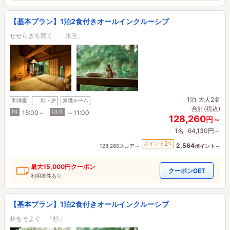
【基本プラン】1泊2食付きオールインクルーシブ
せせらぎを聴く 「水玉」
1泊
大人2名
和洋室
朝・夕
禁煙ルーム
合計(税込)
IN
OUT
15:00～
～11:00
128,260
円～
1名
64,130円～
2
ポイント
%
2,564
128,260スコア～
ポイント～
最大
15,000円
クーポン
クーポンGET
利用条件あり
【基本プラン】1泊2食付きオールインクルーシブ
林をそよぐ 「杉」