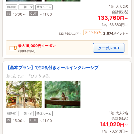
1泊
大人2名
和洋室
朝・夕
禁煙ルーム
合計(税込)
IN
OUT
15:00～
～11:00
133,760
円～
1名
66,880円～
2
ポイント
%
2,674
133,760スコア～
ポイント～
最大
15,000円
クーポン
クーポンGET
利用条件あり
【基本プラン】1泊2食付きオールインクルーシブ
山にあそぶ 「びょうぶ岳」
1泊
大人2名
和洋室
朝・夕
禁煙ルーム
合計(税込)
IN
OUT
15:00～
～11:00
141,020
円～
1名
70,510円～