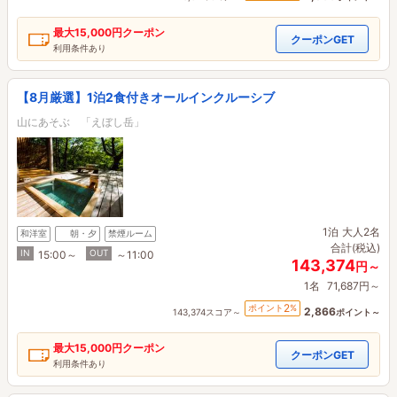
最大
15,000円
クーポン
クーポンGET
利用条件あり
【8月厳選】1泊2食付きオールインクルーシブ
山にあそぶ 「えぼし岳」
1泊
大人2名
和洋室
朝・夕
禁煙ルーム
合計(税込)
IN
OUT
15:00～
～11:00
143,374
円～
1名
71,687円～
2
ポイント
%
2,866
143,374スコア～
ポイント～
最大
15,000円
クーポン
クーポンGET
利用条件あり