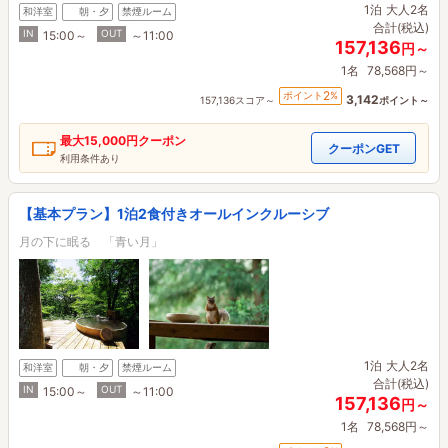
1泊
大人2名
和洋室
朝・夕
禁煙ルーム
合計(税込)
IN
OUT
15:00～
～11:00
157,136
円～
1名
78,568円～
2
ポイント
%
3,142
157,136スコア～
ポイント～
最大
15,000円
クーポン
クーポンGET
利用条件あり
【基本プラン】1泊2食付きオールインクルーシブ
月の下に眠る 「青い月」
1泊
大人2名
和洋室
朝・夕
禁煙ルーム
合計(税込)
IN
OUT
15:00～
～11:00
157,136
円～
1名
78,568円～