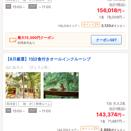
合計(税込)
IN
OUT
15:00～
～11:00
156,018
円～
1名
78,009円～
2
ポイント
%
3,120
156,018スコア～
ポイント～
最大
15,000円
クーポン
クーポンGET
利用条件あり
【8月厳選】1泊2食付きオールインクルーシブ
山にあそぶ 「びょうぶ岳」
1泊
大人2名
和洋室
朝・夕
禁煙ルーム
合計(税込)
IN
OUT
15:00～
～11:00
143,374
円～
1名
71,687円～
2
ポイント
%
2,866
143,374スコア～
ポイント～