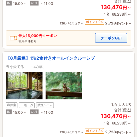
合計(税込)
IN
OUT
15:00～
～11:00
136,476
円～
1名
68,238円～
2
ポイント
%
2,728
136,476スコア～
ポイント～
最大
15,000円
クーポン
クーポンGET
利用条件あり
【8月厳選】1泊2食付きオールインクルーシブ
野を愛でる 「つめ草」
1泊
大人2名
和洋室
朝・夕
禁煙ルーム
合計(税込)
IN
OUT
15:00～
～11:00
136,476
円～
1名
68,238円～
2
ポイント
%
2,728
136,476スコア～
ポイント～