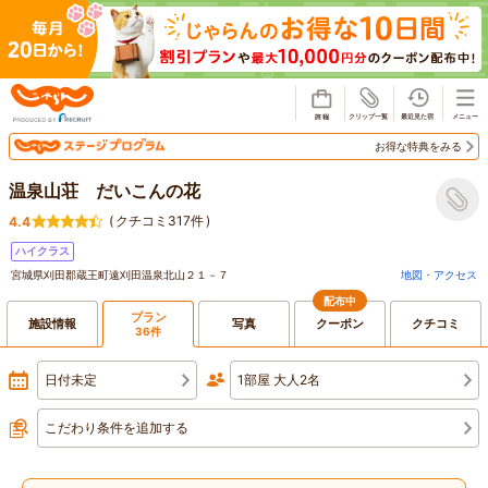
じゃらん
お得な特典をみる
温泉山荘 だいこんの花
(
クチコミ317件
)
4.4
ハイクラス
宮城県刈田郡蔵王町遠刈田温泉北山２１－７
地図・アクセス
配布中
プラン
施設情報
写真
クーポン
クチコミ
36件
日付未定
1部屋 大人2名
こだわり条件を追加する