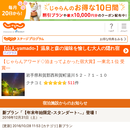
じゃらん
お得な特典をみる
【山人-yamado-】温泉と森の滋味を愉しむ大人の隠れ宿
【じゃらんアワード◇泊まってよかった宿大賞】―東北１位 受
賞―
岩手県和賀郡西和賀町湯川５２－７１－１０
クチコミ
511
件
宿泊施設からのお知らせ
新プラン「【年末年始限定-スタンダート-..」登場！
2016年12月31日（土）～
[更新]
2016/10/28 11:53
[カテゴリ]
新プラン