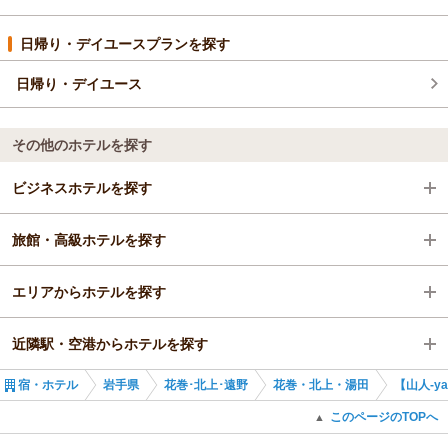
日帰り・デイユースプランを探す
日帰り・デイユース
その他のホテルを探す
ビジネスホテルを探す
旅館・高級ホテルを探す
岩手県
エリアからホテルを探す
花巻･北上･遠野
岩手県
近隣駅・空港からホテルを探す
花巻・北上・湯田
岩手県
宿・ホテル
岩手県
花巻･北上･遠野
花巻・北上・湯田
【山人-y
花巻･北上･遠野
ほっとゆだ駅
このページのTOPへ
▲
花巻・北上・湯田
ゆだ高原駅