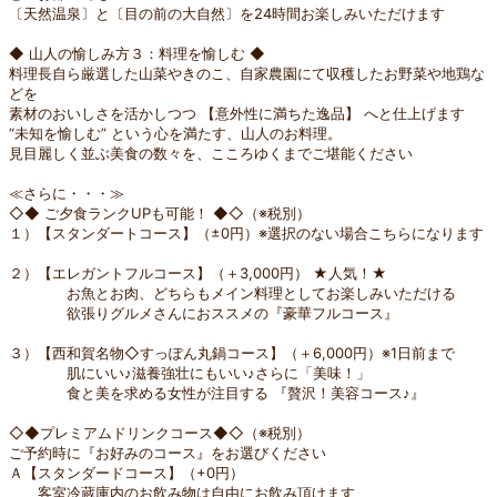
〔天然温泉〕と〔目の前の大自然〕を24時間お楽しみいただけます
◆ 山人の愉しみ方３：料理を愉しむ ◆
料理長自ら厳選した山菜やきのこ、自家農園にて収穫したお野菜や地鶏な
どを
素材のおいしさを活かしつつ 【意外性に満ちた逸品】 へと仕上げます
“未知を愉しむ” という心を満たす、山人のお料理。
見目麗しく並ぶ美食の数々を、こころゆくまでご堪能ください
≪さらに・・・≫
◇◆ ご夕食ランクUPも可能！ ◆◇（※税別）
１）【スタンダートコース】（±0円）※選択のない場合こちらになります
２）【エレガントフルコース】（＋3,000円） ★人気！★
お魚とお肉、どちらもメイン料理としてお楽しみいただける
欲張りグルメさんにおススメの『豪華フルコース』
３）【西和賀名物◇すっぽん丸鍋コース】（＋6,000円）※1日前まで
肌にいい♪滋養強壮にもいい♪さらに「美味！」
食と美を求める女性が注目する 『贅沢！美容コース♪』
◇◆プレミアムドリンクコース◆◇（※税別）
ご予約時に『お好みのコース』をお選びください
Ａ【スタンダードコース】（+0円）
客室冷蔵庫内のお飲み物は自由にお飲み頂けます