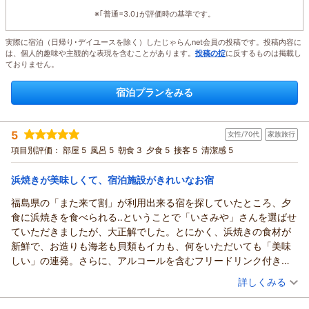
※｢普通=3.0｣が評価時の基準です。
実際に宿泊（日帰り･デイユースを除く）したじゃらんnet会員の投稿です。投稿内容に
は、個人的趣味や主観的な表現を含むことがあります。
投稿の掟
に反するものは掲載し
ておりません。
宿泊プランをみる
5
女性/70代
家族旅行
項目別評価：
部屋 5
風呂 5
朝食 3
夕食 5
接客 5
清潔感 5
浜焼きが美味しくて、宿泊施設がきれいなお宿
福島県の「また来て割」が利用出来る宿を探していたところ、夕
食に浜焼きを食べられる‥ということで「いさみや」さんを選ばせ
ていただきましたが、大正解でした。とにかく、浜焼きの食材が
新鮮で、お造りも海老も貝類もイカも、何をいただいても「美味
しい」の連発。さらに、アルコールを含むフリードリンク付きで
す。私達の食べる様子に合わせて、ジャストタイミングで、次の
（投稿日：2026/07/07）
詳しくみる
焼きたてを運んでくださり、おもてなしの心遣いが感じられまし
宿泊時期：
2026年06月宿泊 (家族旅行)
た。