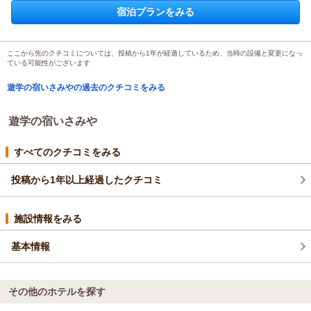
投稿者：
オサさん
(女性/70代)
宿泊施設は、お部屋はもちろんお風呂もとてもきれいで、清潔感
宿泊プランをみる
宿泊プラン：
『1泊2食付』★☆まるでライブキッチン！？夕食は焼きたて
がありました。
熱々の浜焼き！
和室
朝・夕
コンセントが洗面所に2ヶ所、さらに室内には4ヶ所もありとても
宿泊価格帯：
17,001～18,000円(大人一人あたり/税込)
便利でした。
ここから先のクチコミについては、投稿から1年が経過しているため、当時の設備と変更になっ
ている可能性がございます
ドリンクサーバーの横にあった一口アイスもとても美味しかった
遊学の宿いさみやからの返信
です。
遊学の宿いさみやの過去のクチコミをみる
この度は当館をご利用いただき、ありがとうございました。
館内着も浴衣ではなく作務衣でしたので寛ぎやすかったです。
また、8月.9月とご予約をいただき誠にありがとうございます。
駅とお宿間の送迎もとても助かりました。ありがとうございまし
夕食の際、色々とお話させていただきましたが、
遊学の宿いさみや
た。
全国各地に旅行に行かれていて、とても旅慣れしている方々と
今回は妹との宿泊でしたが、8月には家族で、9月には学生時代の
言う印象を受けました。
すべてのクチコミをみる
旅仲間と、また、美味しい浜焼きを食べに再訪の予定ですので、
そんな方々に、高評価・リピートしていただけ大変嬉しく思い
よろしくお願い致します。
ます。ありがとうございます。
投稿から1年以上経過したクチコミ
夕食の浜焼きは、お客様の召し上がるスピードに合わせ、焼き
たてアツアツの浜焼きを提供させていただいております。
施設情報をみる
次回も美味しい浜焼きと心地よい空間をご提供できるよう、ス
タッフ一同努めて参ります。
基本情報
ご来館お待ちしております。
（返信日：2026/07/08）
その他のホテルを探す