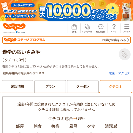
じゃらん
お得な特典をみる
遊学の宿いさみや
(
クチコミ3件
)
有効クチコミ数に達していないためクチコミ評価は表示しておりません。
福島県相馬市尾浜字平前１０９
地図・アクセス
施設情報
プラン
クーポン
クチコミ
過去1年間に投稿されたクチコミが有効数に達していないため
クチコミ評価は表示しておりません
-
クチコミ総合
(3件)
部屋
朝食
接客
風呂
夕食
清潔感
-
-
-
-
-
-