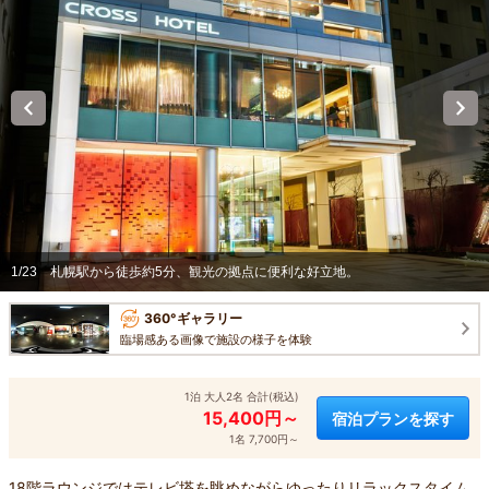
1/23
札幌駅から徒歩約5分、観光の拠点に便利な好立地。
360°ギャラリー
臨場感ある画像で施設の様子を体験
1泊 大人2名 合計(税込)
15,400円～
宿泊プランを探す
1名 7,700円～
18階ラウンジではテレビ塔を眺めながらゆったりリラックスタイム