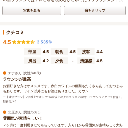
写真をみる
宿をクリップ
クチコミ
4.5
3,535件
部屋
4.5
朝食
4.5
接客
4.4
風呂
4.2
夕食
-
清潔感
4.5
ナナさん (女性/40代)
ラウンジが最高
お酒好きな方はオススメです。赤白のワインの種類もたくさんあっておつまみ
もあります。ワイン以外にもお酒はありました。カウン…
ー【連泊プラン】2泊以上でオトク”14階以上のクロスフロア確約”〈ラウンジアクセス付き〉/
朝食付/K6
北原さん (男性/50代)
雰囲気が素晴らしい！
２ヶ月に一度利用させてもらっています。入り口から雰囲気が素晴らしく大好