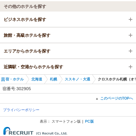
その他のホテルを探す
ビジネスホテルを探す
旅館・高級ホテルを探す
北海道
エリアからホテルを探す
札幌
北海道
近隣駅・空港からホテルを探す
ススキノ・大通
北海道
宿・ホテル
北海道
札幌
ススキノ・大通
クロスホテル札幌（オ
さっぽろ駅
札幌
さっぽろ駅
宿番号:302905
ススキノ・大通
大通駅
このページのTOPへ
▲
プライバシーポリシー
さっぽろ駅
札幌駅
表示：
スマートフォン版
PC版
(C) Recruit Co., Ltd.
西４丁目駅