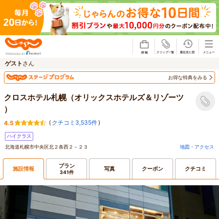
じゃらん
ゲスト
さん
お得な特典をみる
クロスホテル札幌（オリックスホテルズ＆リゾーツ
）
(
クチコミ3,535件
)
4.5
ハイクラス
北海道札幌市中央区北２条西２－２３
地図・アクセス
プラン
施設情報
写真
クーポン
クチコミ
341件