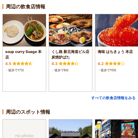
周辺の飲食店情報
soup curry Suage 本
くし路 新北海道ビル店
海味 はちきょう 本店
店
炭焼炉ばた
4.5
4.3
4.2
・徒歩で17分
・徒歩で6分
・徒歩で10分
すべての飲食店情報をみる
周辺のスポット情報