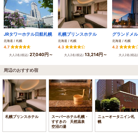
JRタワーホテル日航札幌
札幌プリンスホテル
北海道 / 札幌
北海道 / 札幌
北海道 / 札幌
4.7
4.3
4.2
27,040円～
13,214円～
大人2名(税込)
大人2名(税込)
大人2名(税込
周辺のおすすめ宿
札幌プリンスホテル
スーパーホテル札幌・
ニューオータニイン札
すすきの 天然温泉
幌
空沼の湯