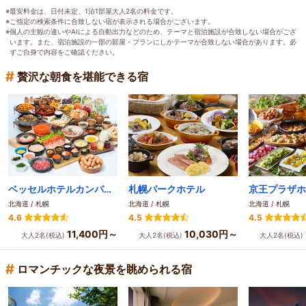
※最安料金は、日付未定、1泊1部屋大人2名の料金です。
※ご指定の検索条件に合致しない宿が表示される場合がございます。
※個人の主観の違いやAIによる自動出力などのため、テーマと宿泊施設が合致しない場合がござ
います。また、宿泊施設の一部の部屋・プランにしかテーマが合致しない場合があります。必
ずご自身で内容をご確認ください。
#
贅沢な朝食を堪能できる宿
ベッセルホテルカンパーナすすきの【大浴場・サウナ完備】
札幌パークホテル
京王プラザホ
北海道 / 札幌
北海道 / 札幌
北海道 / 札幌
4.6
4.5
4.5
11,400円～
10,030円～
大人2名(税込)
大人2名(税込)
大人2名(税込)
#
ロマンチックな夜景を眺められる宿