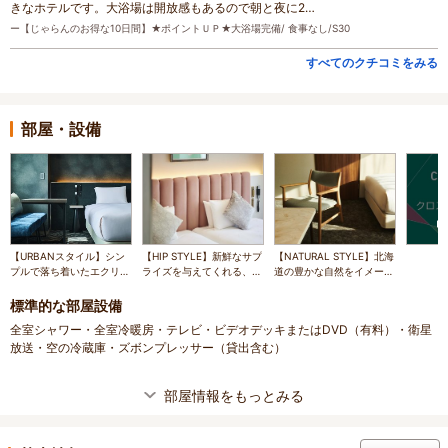
きなホテルです。大浴場は開放感もあるので朝と夜に2…
ー【じゃらんのお得な10日間】★ポイントＵＰ★大浴場完備/ 食事なし/S30
すべてのクチコミをみる
部屋・設備
【URBANスタイル】シン
【HIP STYLE】新鮮なサプ
【NATURAL STYLE】北海
プルで落ち着いたエクリュ
ライズを与えてくれる、フ
道の豊かな自然をイメージ
とダークウッドのシックな
ァッショナブルでデザイン
させる、木のぬくもりと優
色調でコーディネイトしま
の魅力にあふれる空間で
しさを感じる空間です。
標準的な部屋設備
した。
す。
全室シャワー・全室冷暖房・テレビ・ビデオデッキまたはDVD（有料）・衛星
放送・空の冷蔵庫・ズボンプレッサー（貸出含む）
部屋情報をもっとみる