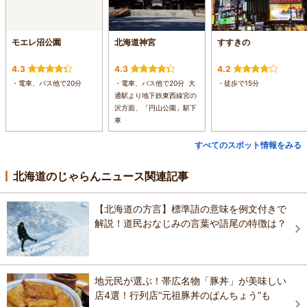
モエレ沼公園
北海道神宮
すすきの
4.3
4.3
4.2
・電車、バス他で20分
・電車、バス他で20分 大
・徒歩で15分
通駅より地下鉄東西線宮の
沢方面、「円山公園」駅下
車
すべてのスポット情報をみる
北海道のじゃらんニュース関連記事
【北海道の方言】標準語の意味を例文付きで
解説！道民おなじみの言葉や語尾の特徴は？
地元民が選ぶ！帯広名物「豚丼」が美味しい
店4選！行列店“元祖豚丼のぱんちょう”も