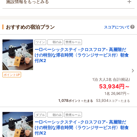
施設情報をもっとみる
おすすめの宿泊プラン
スコアについて
ツイン
朝のみ
禁煙ルーム
ー□ベーシックステイ -クロスフロア- 高層階だ
けの特別な滞在時間〈ラウンジサービス付〉朝食
付/K2
ポイントUP
1泊 大人2名 合計(税込)
53,934円～
1名 26,967円～
1,078
53,934
ポイント～たまる
スコア～たまる
ダブル
朝のみ
禁煙ルーム
ー□ベーシックステイ -クロスフロア- 高層階だ
けの特別な滞在時間〈ラウンジサービス付〉朝食
付/K2