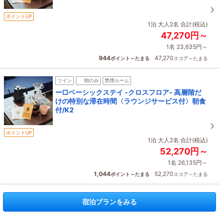
ポイントUP
1泊 大人2名 合計(税込)
47,270円～
1名 23,635円～
944
47,270
ポイント～たまる
スコア～たまる
ツイン
朝のみ
禁煙ルーム
ー□ベーシックステイ -クロスフロア- 高層階だ
けの特別な滞在時間〈ラウンジサービス付〉朝食
付/K2
ポイントUP
1泊 大人2名 合計(税込)
52,270円～
1名 26,135円～
1,044
52,270
ポイント～たまる
スコア～たまる
宿泊プランをみる