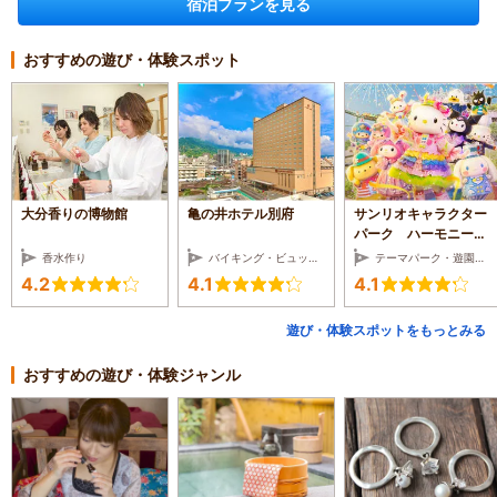
宿泊プランを見る
おすすめの遊び・体験スポット
大分香りの博物館
亀の井ホテル別府
サンリオキャラクター
パーク ハーモニーラ
ンド
香水作り
バイキング・ビュッフェ・ホテルレストラン
テーマパーク・遊園地・レジャーランド
4.2
4.1
4.1
遊び・体験スポットをもっとみる
おすすめの遊び・体験ジャンル