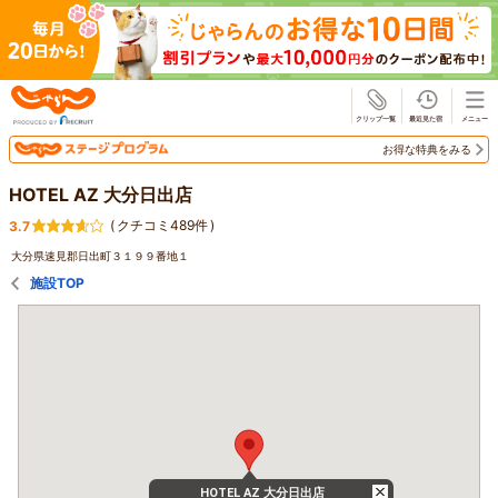
じゃらん
お得な特典をみる
HOTEL AZ 大分日出店
(
クチコミ489件
)
3.7
大分県速見郡日出町３１９９番地１
施設TOP
HOTEL AZ 大分日出店