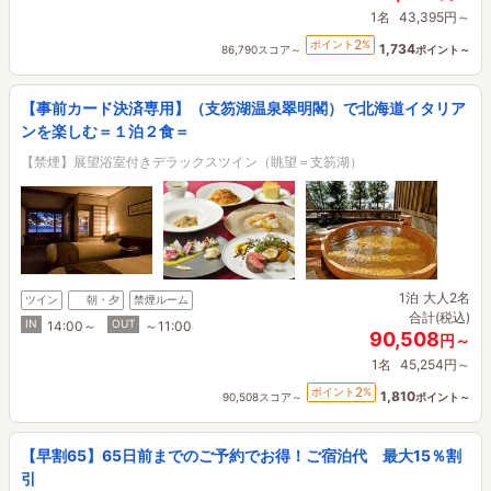
1名
43,395円～
2
ポイント
%
1,734
86,790スコア～
ポイント～
【事前カード決済専用】（支笏湖温泉翠明閣）で北海道イタリア
ンを楽しむ＝１泊２食＝
【禁煙】展望浴室付きデラックスツイン（眺望＝支笏湖）
1泊
大人2名
ツイン
朝・夕
禁煙ルーム
合計(税込)
IN
OUT
14:00～
～11:00
90,508
円～
1名
45,254円～
2
ポイント
%
1,810
90,508スコア～
ポイント～
【早割65】65日前までのご予約でお得！ご宿泊代 最大15％割
引