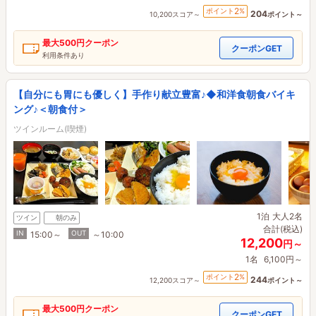
2
ポイント
%
204
10,200スコア～
ポイント～
最大
500円
クーポン
クーポンGET
利用条件あり
【自分にも胃にも優しく】手作り献立豊富♪◆和洋食朝食バイキ
ング♪＜朝食付＞
ツインルーム(喫煙)
1泊
大人2名
ツイン
朝のみ
合計(税込)
IN
OUT
15:00～
～10:00
12,200
円～
1名
6,100円～
2
ポイント
%
244
12,200スコア～
ポイント～
最大
500円
クーポン
クーポンGET