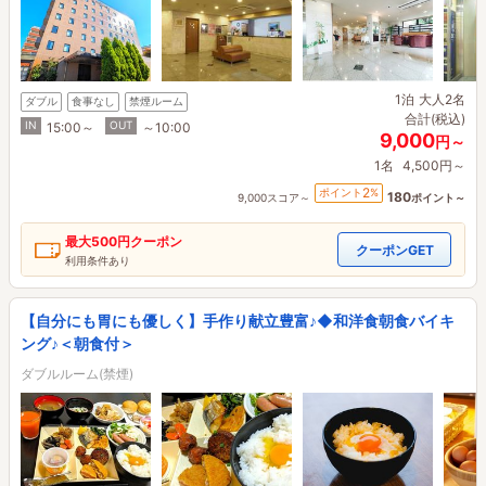
1泊
大人2名
ダブル
食事なし
禁煙ルーム
合計(税込)
IN
OUT
15:00～
～10:00
9,000
円～
1名
4,500円～
2
ポイント
%
180
9,000スコア～
ポイント～
最大
500円
クーポン
クーポンGET
利用条件あり
【自分にも胃にも優しく】手作り献立豊富♪◆和洋食朝食バイキ
ング♪＜朝食付＞
ダブルルーム(禁煙)