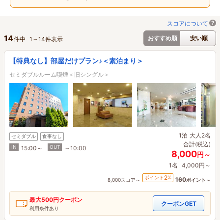
スコアについて
14
おすすめ順
安い順
件中
1
～
14
件表示
【特典なし】部屋だけプラン♪＜素泊まり＞
セミダブルルーム喫煙＜旧シングル＞
1泊
大人2名
セミダブル
食事なし
合計(税込)
IN
OUT
15:00～
～10:00
8,000
円～
1名
4,000円～
2
ポイント
%
160
8,000スコア～
ポイント～
最大
500円
クーポン
クーポンGET
利用条件あり