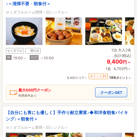
♪＜清掃不要・朝食付＞
セミダブルルーム喫煙＜旧シングル＞
1泊
大人2名
セミダブル
朝のみ
合計(税込)
IN
OUT
15:00～
～10:00
9,400
円～
1名
4,700円～
2
ポイント
%
188
9,400スコア～
ポイント～
最大
500円
クーポン
クーポンGET
利用条件あり
【自分にも胃にも優しく】手作り献立豊富♪◆和洋食朝食バイキ
ング♪＜朝食付＞
セミダブルルーム禁煙＜旧シングル＞