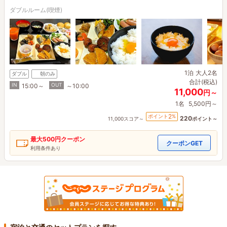
ダブルルーム(喫煙)
1泊
大人2名
ダブル
朝のみ
合計(税込)
IN
OUT
15:00～
～10:00
11,000
円～
1名
5,500円～
2
ポイント
%
220
11,000スコア～
ポイント～
最大
500円
クーポン
クーポンGET
利用条件あり