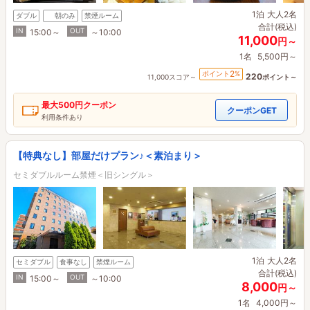
1泊
大人2名
ダブル
朝のみ
禁煙ルーム
合計(税込)
IN
OUT
15:00～
～10:00
11,000
円～
1名
5,500円～
2
ポイント
%
220
11,000スコア～
ポイント～
最大
500円
クーポン
クーポンGET
利用条件あり
【特典なし】部屋だけプラン♪＜素泊まり＞
セミダブルルーム禁煙＜旧シングル＞
1泊
大人2名
セミダブル
食事なし
禁煙ルーム
合計(税込)
IN
OUT
15:00～
～10:00
8,000
円～
1名
4,000円～