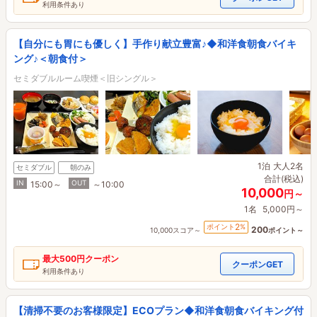
利用条件あり
【自分にも胃にも優しく】手作り献立豊富♪◆和洋食朝食バイキ
ング♪＜朝食付＞
セミダブルルーム喫煙＜旧シングル＞
1泊
大人2名
セミダブル
朝のみ
合計(税込)
IN
OUT
15:00～
～10:00
10,000
円～
1名
5,000円～
2
ポイント
%
200
10,000スコア～
ポイント～
最大
500円
クーポン
クーポンGET
利用条件あり
【清掃不要のお客様限定】ECOプラン◆和洋食朝食バイキング付