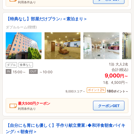
利用条件あり
【特典なし】部屋だけプラン♪＜素泊まり＞
ダブルルーム(喫煙)
1泊
大人2名
ダブル
食事なし
合計(税込)
IN
OUT
15:00～
～10:00
9,000
円～
1名
4,500円～
2
ポイント
%
180
9,000スコア～
ポイント～
最大
500円
クーポン
クーポンGET
利用条件あり
【自分にも胃にも優しく】手作り献立豊富♪◆和洋食朝食バイキ
ング♪＜朝食付＞