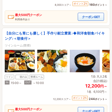
2
ポイント
%
160
8,000スコア～
ポイント～
最大
500円
クーポン
クーポンGET
利用条件あり
【自分にも胃にも優しく】手作り献立豊富♪◆和洋食朝食バイキ
ング♪＜朝食付＞
ツインルーム(禁煙)
1泊
大人2名
ツイン
朝のみ
禁煙ルーム
合計(税込)
IN
OUT
15:00～
～10:00
12,200
円～
1名
6,100円～
2
ポイント
%
244
12,200スコア～
ポイント～
最大
500円
クーポン
クーポンGET