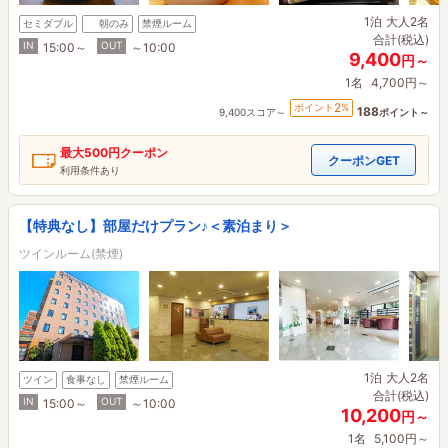
1泊
大人2名
セミダブル
朝のみ
禁煙ルーム
合計(税込)
IN
OUT
15:00～
～10:00
9,400
円～
1名
4,700円～
2
ポイント
%
188
9,400スコア～
ポイント～
最大
500円
クーポン
クーポンGET
利用条件あり
【特典なし】部屋だけプラン♪＜素泊まり＞
ツインルーム(禁煙)
1泊
大人2名
ツイン
食事なし
禁煙ルーム
合計(税込)
IN
OUT
15:00～
～10:00
10,200
円～
1名
5,100円～