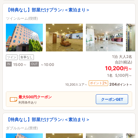
【特典なし】部屋だけプラン♪＜素泊まり＞
ツインルーム(喫煙)
1泊
大人2名
ツイン
食事なし
合計(税込)
IN
OUT
15:00～
～10:00
10,200
円～
1名
5,100円～
2
ポイント
%
204
10,200スコア～
ポイント～
最大
500円
クーポン
クーポンGET
利用条件あり
【特典なし】部屋だけプラン♪＜素泊まり＞
ダブルルーム(禁煙)