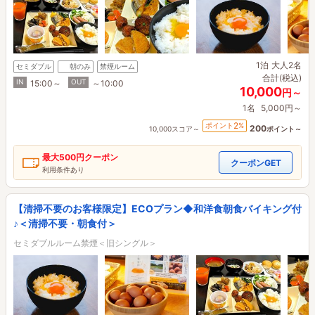
1泊
大人2名
セミダブル
朝のみ
禁煙ルーム
合計(税込)
IN
OUT
15:00～
～10:00
10,000
円～
1名
5,000円～
2
ポイント
%
200
10,000スコア～
ポイント～
最大
500円
クーポン
クーポンGET
利用条件あり
【清掃不要のお客様限定】ECOプラン◆和洋食朝食バイキング付
♪＜清掃不要・朝食付＞
セミダブルルーム禁煙＜旧シングル＞