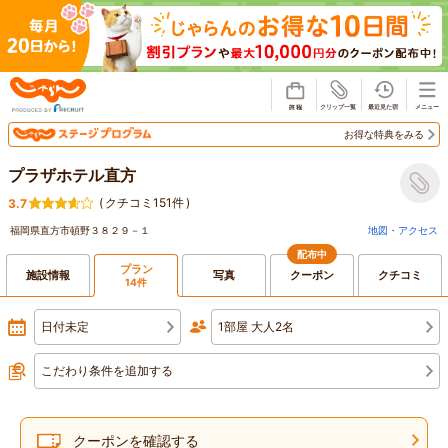
じゃらん
お得な特典をみる
プラザホテル直方
(
クチコミ151件
)
3.7
福岡県直方市頓野３８２９－１
地図・アクセス
配布中
プラン
施設情報
写真
クーポン
クチコミ
14件
日付未定
1部屋 大人2名
こだわり条件を追加する
クーポンを確認する