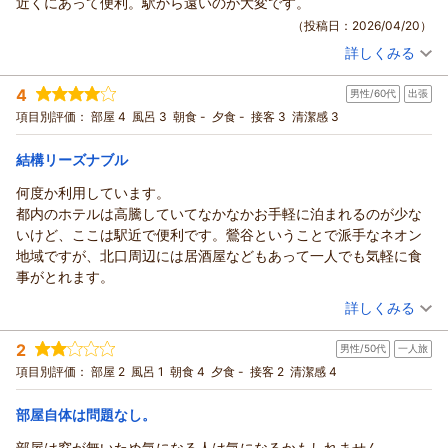
近くにあって便利。駅から遠いのが大変です。
お部屋のソファーでゆったりとお過ごしいただけたとのこと、
（投稿日：2026/04/20）
大変嬉しく拝見いたしました。
詳しくみる
快適にお寛ぎいただけたようで、スタッフ一同何よりの励みと
宿泊時期：
2026年03月宿泊 (出張)
投稿者：
まっさんさん
(男性/50代)
なります。
4
男性/60代
出張
宿泊プラン：
【早期割30】30日前までのご予約でお得な素泊まりプラン
また、立地やコストパフォーマンスについてもご評価いただき
セミダブル
食事なし
項目別評価：
部屋 4
風呂 3
朝食 -
夕食 -
接客 3
清潔感 3
ありがとうございます。
宿泊価格帯：
17,001～18,000円(大人一人あたり/税込)
周辺環境につきましては立地特性上さまざまなお声をいただく
結構リーズナブル
こともございますが、その中で当館の利便性や価値を感じてい
ホテル セレッソからの返信
ただけたことを大変光栄に思っております。
何度か利用しています。
この度はホテルセレッソをご利用いただき、またご感想をお寄
今後もより快適にご滞在いただけるホテルを目指して努めてま
都内のホテルは高騰していてなかなかお手軽に泊まれるのが少な
せいただき誠にありがとうございます。
いります。
いけど、ここは駅近で便利です。鶯谷ということで派手なネオン
一方で、朝食のご提供内容につきまして、当館ではブッフェス
またお近くにお越しの際は、ぜひホテルセレッソをご利用くだ
地域ですが、北口周辺には居酒屋などもあって一人でも気軽に食
タイルにてご提供しております。ご案内に行き違いがあった可
さいませ。
事がとれます。
能性も含め、今後より分かりやすいご案内に努めてまいりま
（返信日：2026/05/06）
（投稿日：2026/04/08）
詳しくみる
す。
また、駅からの距離につきましてご不便をおかけし申し訳ござ
宿泊時期：
2026年03月宿泊 (出張)
2
いません。その中でも快適にご利用いただけるよう、サービス
男性/50代
一人旅
投稿者：
ヒゲオヤジさん
(男性/60代)
宿泊プラン：
【じゃらんスペシャルウィーク】お得なバリュープラン【素泊
面での向上に引き続き取り組んでまいります。
項目別評価：
部屋 2
風呂 1
朝食 4
夕食 -
接客 2
清潔感 4
まり】
セミダブル
食事なし
貴重なご意見をありがとうございました。またのご利用を心よ
宿泊価格帯：
9,001～10,000円(大人一人あたり/税込)
りお待ち申し上げております。
部屋自体は問題なし。
（返信日：2026/04/22）
部屋は窓が無いため気になる人は気になるかもしれません。