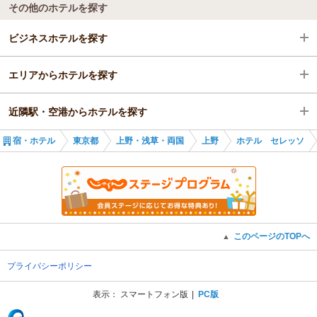
その他のホテルを探す
ビジネスホテルを探す
エリアからホテルを探す
東京都
近隣駅・空港からホテルを探す
上野・浅草・両国
東京都
宿・ホテル
東京都
上野・浅草・両国
上野
ホテル セレッソ
上野
上野・浅草・両国
鶯谷駅
鶯谷駅
上野
日暮里駅
鶯谷駅
三河島駅
このページのTOPへ
▲
入谷駅
プライバシーポリシー
西日暮里駅
表示：
スマートフォン版
PC版
(C) Recruit Co., Ltd.