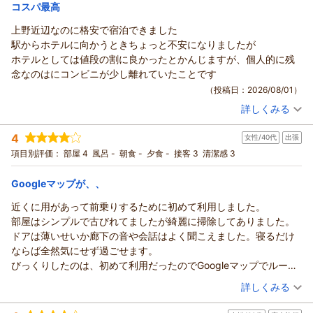
宿泊価格帯：
5,001～6,000円(大人一人あたり/税込)
コスパ最高
上野近辺なのに格安で宿泊できました
駅からホテルに向かうときちょっと不安になりましたが
ホテルとしては値段の割に良かったとかんじますが、個人的に残
念なのはにコンビニが少し離れていたことです
（投稿日：2026/08/01）
詳しくみる
宿泊時期：
2026年07月宿泊 (一人旅)
投稿者：
ゆもちゃんさん
(男性/60代)
4
女性/40代
出張
宿泊プラン：
【チェックイン17時チェックアウト10時】コスパ重視プラン◇
連泊時清掃なし◇【朝食付き】
セミダブル
朝のみ
項目別評価：
部屋 4
風呂 -
朝食 -
夕食 -
接客 3
清潔感 3
宿泊価格帯：
8,001～9,000円(大人一人あたり/税込)
Googleマップが、、
近くに用があって前乗りするために初めて利用しました。
部屋はシンプルで古びれてましたが綺麗に掃除してありました。
ドアは薄いせいか廊下の音や会話はよく聞こえました。寝るだけ
ならば全然気にせず過ごせます。
びっくりしたのは、初めて利用だったのでGoogleマップでルート
を確認しようとしたらホテルが赤い字で「一時休業」という記載
（投稿日：2026/07/31）
詳しくみる
になっておりだいぶ心配してホテルに向かいました(普通に営業し
宿泊時期：
2026年07月宿泊 (出張)
てました)。都内にしては程よい値段もありまた機会あれば利用し