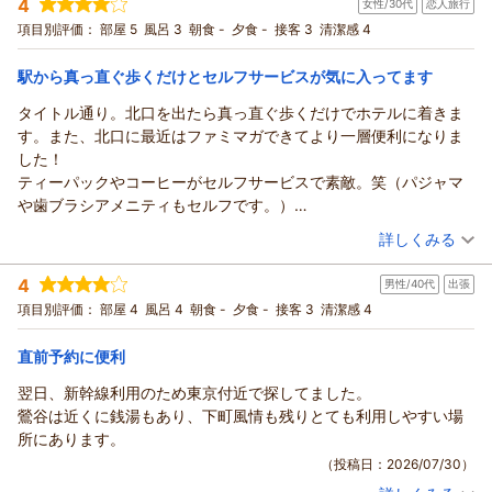
4
女性/30代
恋人旅行
投稿者：
覇王樹さん
(女性/40代)
たいです
宿泊プラン：
【チェックイン17時チェックアウト10時】コスパ重視プラン◇
項目別評価：
部屋 5
風呂 3
朝食 -
夕食 -
接客 3
清潔感 4
連泊時清掃なし◇【素泊まり】
セミダブル
食事なし
宿泊価格帯：
6,001～7,000円(大人一人あたり/税込)
駅から真っ直ぐ歩くだけとセルフサービスが気に入ってます
タイトル通り。北口を出たら真っ直ぐ歩くだけでホテルに着きま
す。また、北口に最近はファミマガできてより一層便利になりま
した！
ティーパックやコーヒーがセルフサービスで素敵。笑（パジャマ
や歯ブラシアメニティもセルフです。）
リニューアルしたキングベッドの部屋を利用しました。ベッドの
（投稿日：2026/07/30）
詳しくみる
真ん中にマットレスの繋ぎ目が気になりましたが、清潔感ある部
宿泊時期：
2026年06月宿泊 (恋人旅行)
屋で満足です。
4
男性/40代
出張
投稿者：
ちかちゃんさん
(女性/30代)
欲を言うならバスタブが小さすぎる狭すぎるところでしょう
宿泊プラン：
【じゃらんスペシャルウィーク】お得なバリュープラン【素泊
項目別評価：
部屋 4
風呂 4
朝食 -
夕食 -
接客 3
清潔感 4
か！？
まり】
ダブル
食事なし
また宿泊したいのでよろしくお願いいたします。
宿泊価格帯：
4,001～5,000円(大人一人あたり/税込)
直前予約に便利
翌日、新幹線利用のため東京付近で探してました。
鶯谷は近くに銭湯もあり、下町風情も残りとても利用しやすい場
所にあります。
（投稿日：2026/07/30）