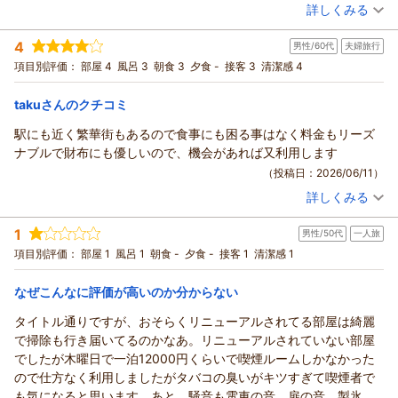
ホテル街なので子供連れの方にはお勧めできませんが、上野動物
（投稿日：2026/06/14）
詳しくみる
園まで徒歩圏内でした。
宿泊時期：
2026年06月宿泊 (一人旅)
4
男性/60代
夫婦旅行
投稿者：
ナイトメアさん
(男性/50代)
宿泊プラン：
【じゃらんスペシャルウィーク】お得なバリュープラン【素泊
項目別評価：
部屋 4
風呂 3
朝食 3
夕食 -
接客 3
清潔感 4
まり】
セミダブル
食事なし
宿泊価格帯：
4,001～5,000円(大人一人あたり/税込)
takuさんのクチコミ
駅にも近く繁華街もあるので食事にも困る事はなく料金もリーズ
ホテル セレッソからの返信
ナブルで財布にも優しいので、機会があれば又利用します
この度はホテルセレッソをご利用いただき、またご丁寧なご感
（投稿日：2026/06/11）
想をお寄せいただき誠にありがとうございます。
詳しくみる
当ホテルの駐車場や12時までのチェックアウト、延長サービス
宿泊時期：
2026年05月宿泊 (夫婦旅行)
についてご満足いただけたとのこと、大変嬉しく拝見いたしま
投稿者：
takuさん
(男性/60代)
1
した。都内ではお車でお越しのお客様にも便利にご利用いただ
男性/50代
一人旅
宿泊プラン：
【当日限定】※チェックアウト10時※お得な当日限定プラン
【朝食付き】
けるよう努めておりますので、そのようなお言葉をいただけた
ダブル
朝のみ
項目別評価：
部屋 1
風呂 1
朝食 -
夕食 -
接客 1
清潔感 1
宿泊価格帯：
ことはスタッフ一同の励みになります。
3,001～4,000円(大人一人あたり/税込)
一方で、廊下からの話し声が聞こえたとのこと、ご不便をおか
なぜこんなに評価が高いのか分からない
ホテル セレッソからの返信
けし申し訳ございませんでした。設備面ですぐに改善が難しい
タイトル通りですが、おそらくリニューアルされてる部屋は綺麗
部分もございますが、より快適にお過ごしいただける環境づく
この度はホテルセレッソをご利用いただき、また温かいご感想
で掃除も行き届いてるのかなあ。リニューアルされていない部屋
りに向けて、今後の課題として真摯に受け止めてまいります。
をお寄せいただき誠にありがとうございます。
でしたが木曜日で一泊12000円くらいで喫煙ルームしかなかった
また、周辺環境につきましても貴重なご感想をありがとうござ
当ホテルの立地や周辺の飲食環境、そしてリーズナブルな料金
ので仕方なく利用しましたがタバコの臭いがキツすぎて喫煙者で
います。当ホテルは上野エリアへのアクセスも良く、観光やビ
にご満足いただけたとのこと、大変嬉しく拝見いたしました。
も気になると思います。あと、騒音も電車の音、扉の音、製氷機