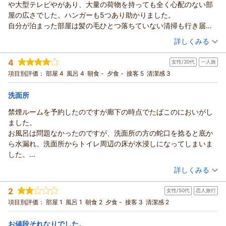
や大型テレビやがあり、大量の荷物を持っても全く心配のない部
屋の広さでした。ハンガーも5つあり助かりました。
自分が泊まった部屋は髪の毛ひとつ落ちていない清掃も行き届い
ていました、
（投稿日：2026/07/10）
詳しくみる
トイレとお風呂は別々で、その間に洗面所で大きな鏡があり翌朝
宿泊時期：
2026年07月宿泊 (その他)
の寝癖直しもゆったりと出来ました！お風呂も浴槽とシャワーは
4
女性/30代
一人旅
投稿者：
カズさん
(女性/40代)
別々で、更には風呂用のイスと桶まで用意されておりとても気配
宿泊プラン：
【早期割30】◆清掃なし◆連泊でさらにお得♪30日前までのご
項目別評価：
部屋 4
風呂 4
朝食 -
夕食 -
接客 5
清潔感 3
りが行き届いているなと驚きました。
予約でお得な素泊まりプラン
ツイン
食事なし
各階にレンジがあり自販機は２階にあります。
宿泊価格帯：
13,001～14,000円(大人一人あたり/税込)
洗面所
ウエルカムドリンクでコーヒーとオレンジジュース、水のペット
ボトル1本頂けました。
禁煙ルームを予約したのですが廊下の時点でたばこのにおいがし
大変、満足なホテルでしたがお願いを言わせていただくとする
ました。
と、無料のウォーターサーバーがあると助かります。
お風呂は問題なかったのですが、洗面所の方の蛇口を捻ると底か
それとトイレにサニタリーボックスが無かったのでこれは必ず設
ら水漏れ、洗面所からトイレ周辺の床が水浸しになってしまいま
置していただきたいです。
した。
チェックインの機械にQRコードを読ませようとしたら読み込め
スリッパも使い捨てのものではないため、そのスリッパでトイレ
（投稿日：2026/07/01）
詳しくみる
ず、受け付けの方がスマホの画面を明るくして下さいと仰ったの
に入ることができず。
宿泊時期：
2026年06月宿泊 (一人旅)
でそうしたら読み込めました。注意書きがあれば助かりました。
底の水漏れからは誰ものかわからない髪の毛やゴミなどが浮いて
2
女性/50代
恋人旅行
投稿者：
はるちゃんさん
(女性/30代)
おり足が汚くなった気がしました…
宿泊プラン：
【じゃらんスペシャルウィーク】お得なバリュープラン【素泊
項目別評価：
部屋 1
風呂 1
朝食 2
夕食 -
接客 3
清潔感 2
バスマットも床に敷いていたためびちょびちょに。
まり】
セミダブル
食事なし
そこだけ残念に感じました。
宿泊価格帯：
6,001～7,000円(大人一人あたり/税込)
お値段それなりでした。