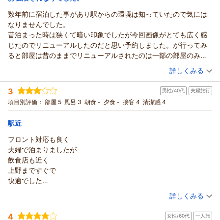
コンビニは駅の方まで戻らないとないです。
数年前に宿泊した事があり駅からの環境は知っていたので気には
なりませんでした。
昔泊まった時は狭くて暗い印象でしたが今回画像がとても広く感
じたのでリニューアルしたのだと思い予約しました。が行ってみ
ると部屋は昔のままでリニューアルされたのは一部の部屋のみと
理解しました。
（投稿日：2026/06/26）
詳しくみる
ユニットトイレや風呂は狭く排水も悪くゴミ箱もなく使い勝手が
宿泊時期：
2026年06月宿泊 (恋人旅行)
悪いです。部屋のスリッパも使い捨ての物に変えた方が清潔でい
3
男性/40代
夫婦旅行
投稿者：
ちーさん
(女性/50代)
いと思います。
宿泊プラン：
【早期割30】30日前までのご予約でお得な朝食付きプラン
項目別評価：
部屋 5
風呂 3
朝食 -
夕食 -
接客 4
清潔感 4
朝食やミネラルウォーターは有り難いけど朝食の品数は少ないで
ダブル
朝のみ
す。コスパは良いですがお値段相応だと思いました。
宿泊価格帯：
4,001～5,000円(大人一人あたり/税込)
駅近
フロント対応も良く
夫婦で泊まりましたが
飲食店も近く
上野まですぐで
快適でした
またお世話になりたいホテルです
（投稿日：2026/06/22）
詳しくみる
ありがとうございました
宿泊時期：
2026年04月宿泊 (夫婦旅行)
4
女性/60代
一人旅
投稿者：
hiroさん
(男性/40代)