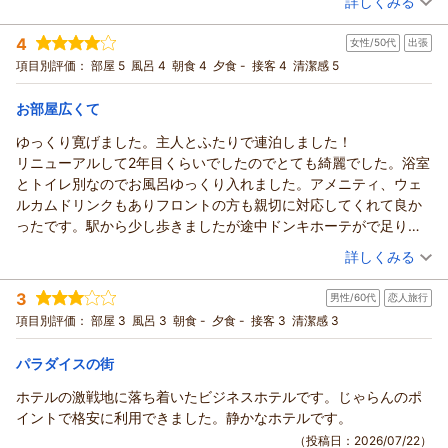
詳しくみる
宿泊時期：
2026年07月宿泊 (出張)
投稿者：
yotamaさん
(男性/40代)
4
女性/50代
出張
宿泊プラン：
【当日限定】※チェックアウト10時※お得な当日限定プラン
【素泊まり】
ツイン
食事なし
項目別評価：
部屋 5
風呂 4
朝食 4
夕食 -
接客 4
清潔感 5
宿泊価格帯：
7,001～8,000円(大人一人あたり/税込)
お部屋広くて
ゆっくり寛げました。主人とふたりで連泊しました！
リニューアルして2年目くらいでしたのでとても綺麗でした。浴室
とトイレ別なのでお風呂ゆっくり入れました。アメニティ、ウェ
ルカムドリンクもありフロントの方も親切に対応してくれて良か
ったです。駅から少し歩きましたが途中ドンキホーテがで足りな
い物買ったりと便利でした。お世話になりありがとうございまし
（投稿日：2026/07/26）
詳しくみる
た。
宿泊時期：
2026年07月宿泊 (出張)
3
男性/60代
恋人旅行
投稿者：
すみちゃんさん
(女性/50代)
宿泊プラン：
【チェックイン17時チェックアウト10時】コスパ重視プラン◇
項目別評価：
部屋 3
風呂 3
朝食 -
夕食 -
接客 3
清潔感 3
連泊時清掃なし◇【朝食付き】
ツイン
朝のみ
宿泊価格帯：
7,001～8,000円(大人一人あたり/税込)
パラダイスの街
ホテルの激戦地に落ち着いたビジネスホテルです。じゃらんのポ
イントで格安に利用できました。静かなホテルです。
（投稿日：2026/07/22）