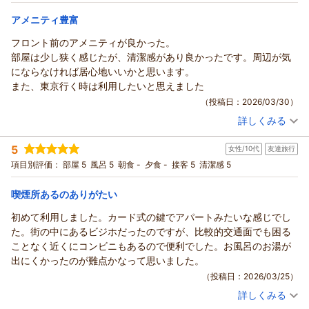
ロントへご連絡いただいたにもかかわらず、十分な改善に至ら
ツイン
朝のみ
宿泊価格帯：
なかったこと、重ねてお詫び申し上げます。
17,001～18,000円(大人一人あたり/税込)
アメニティ豊富
本来であれば快適にお過ごしいただくべきところ、このような
フロント前のアメニティが良かった。
ホテル セレッソからの返信
結果となってしまいましたことを真摯に受け止め、該当設備の
部屋は少し狭く感じたが、清潔感があり良かったです。周辺が気
点検および再発防止に努めてまいります。また、迅速かつ確実
この度はホテルセレッソをご利用いただき、誠にありがとうご
にならなければ居心地いいかと思います。
な対応ができるよう、スタッフ間の連携強化にも取り組んでま
ざいます。
また、東京行く時は利用したいと思えました
いります。
大切なご家族でのご宿泊に当館をお選びいただきましたこと、
（投稿日：2026/03/30）
そのような中でもご理解をお示しいただき、感謝申し上げま
心より御礼申し上げます。駅からのアクセスやスタッフの対応
す。今後は安心してご滞在いただける環境を整えてまいります
詳しくみる
につきまして温かいお言葉を頂戴し、大変嬉しく拝見いたしま
宿泊時期：
2026年03月宿泊 (恋人旅行)
ので、誠に勝手ではございますが、また機会がございましたら
した。
投稿者：
なみさん
(女性/30代)
挽回の機会を頂戴できましたら幸いでございます。
5
チェックイン前のお荷物のお預かりや、自動チェックイン機の
女性/10代
友達旅行
宿泊プラン：
【お得なバリュープラン】素泊まり
ダブル
食事なし
スタッフ一同、心よりお待ち申し上げております。
操作時の対応につきましても、ご安心いただけたご様子に何よ
項目別評価：
部屋 5
風呂 5
朝食 -
夕食 -
接客 5
清潔感 5
宿泊価格帯：
9,001～10,000円(大人一人あたり/税込)
りでございます。スタッフへのお褒めのお言葉は、本人はもち
（返信日：2026/04/22）
ろん、全体の励みとなります。
喫煙所あるのありがたい
ホテル セレッソからの返信
また、ご朝食についてもご満足いただけたとのこと、嬉しく思
この度はホテルセレッソをご利用いただき、また温かいご感想
初めて利用しました。カード式の鍵でアパートみたいな感じでし
っております。
をお寄せいただき誠にありがとうございます。
た。街の中にあるビジホだったのですが、比較的交通面でも困る
「また利用したい」とのお言葉をいただけたことは、私どもに
フロント前のアメニティにつきましてご満足いただけたとのこ
ことなく近くにコンビニもあるので便利でした。お風呂のお湯が
とって何よりの喜びでございます。今後もご家族皆さまで安心
と、大変嬉しく拝見いたしました。また、お部屋に関しても清
出にくかったのが難点かなって思いました。
して快適にお過ごしいただけるホテルを目指してまいります。
潔感についてお褒めのお言葉をいただき、スタッフ一同励みに
（投稿日：2026/03/25）
また東京へお越しの際は、ぜひホテルセレッソをご利用くださ
なります。
いませ。スタッフ一同、心よりお待ち申し上げております。
詳しくみる
一方で、お部屋の広さや周辺環境につきましてのご意見もあり
宿泊時期：
2026年03月宿泊 (友達旅行)