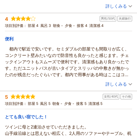
詳しくみる
宿泊時期：
2026年07月宿泊 (恋人旅行)
投稿者：
まぁーちゃんさん
(男性/60代)
4
男性/50代
夫婦旅行
宿泊プラン：
【じゃらんスペシャルウィーク】お得なバリュープラン 素泊ま
り
セミダブル
食事なし
項目別評価：
部屋 4
風呂 3
朝食 -
夕食 -
接客 4
清潔感 4
宿泊価格帯：
2,001～3,000円(大人一人あたり/税込)
便利
都内で駅近で安いです。セミダブルの部屋でも間取りが広く、
コンクリート壁みたいなので防音性も良かったと感じます。チェ
ックインアウトもスムーズで便利です。清潔感もあり良かったで
す。ただユニットバスが古いタイプとスリッパの中敷きが無かっ
たのが残念だったぐらいです。都内で用事がある時はここはコス
パに優れていると思います。
（投稿日：2026/07/19）
詳しくみる
宿泊時期：
2026年07月宿泊 (夫婦旅行)
5
女性/40代
その他
投稿者：
たださん
(男性/50代)
宿泊プラン：
【お得なバリュープラン】素泊まり
項目別評価：
部屋 5
風呂 5
朝食 -
夕食 -
接客 5
清潔感 5
セミダブル
食事なし
宿泊価格帯：
4,001～5,000円(大人一人あたり/税込)
とても良い宿でした！
ツインに母と2連泊させていただきました。
山手線沿線とは思えない程広く、2人用のソファーやテーブル、机