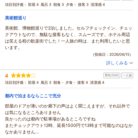
宿泊プラン：
【当日限定】※チェックアウト10時※お得な当日限定プラン
項目別評価：
部屋 4
風呂 3
朝食 3
夕食 -
接客 3
清潔感 4
【素泊まり】
ダブル
食事なし
宿泊価格帯：
6,001～7,000円(大人一人あたり/税込)
美術館巡り
美術館、博物館巡りで2泊しました。セルフチェックイン、チェッ
クアウトなので、無駄な接客もなく、スムーズです。ホテル周辺
は笑える程の歓楽街でした！一人旅の時は、また利用したいと思
います。
（投稿日：2026/06/15）
詳しくみる
宿泊時期：
2026年06月宿泊 (一人旅)
投稿者：
ゴロさん
(女性/60代)
4
男性/50代
一人旅
宿泊プラン：
【早期割30】◆清掃なし◆連泊でさらにお得♪30日前までのご
予約でお得な朝食付きプラン
セミダブル
朝のみ
項目別評価：
部屋 4
風呂 3
朝食 -
夕食 -
接客 4
清潔感 4
宿泊価格帯：
6,001～7,000円(大人一人あたり/税込)
都内で泊まるならここで充分
部屋のドアが薄いのか廊下の声はよく聞こえますが、それ以外で
は気になるところありません
良かったのは都内で駐車場があるところですね
またチェックアウト12時、延長1500円で13時まで可能なのはなか
なかありません