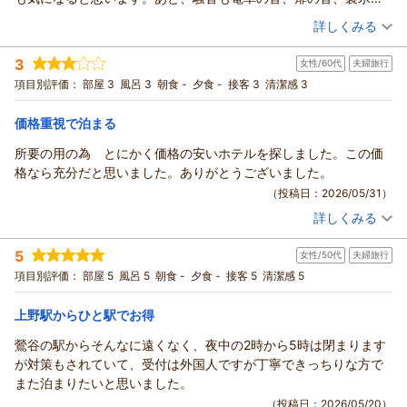
ジネスの拠点として多くのお客様にご利用いただいておりま
お客様のご滞在が快適なものとなりましたことを、スタッフ一
の音、話し声とうんざりしました。
（投稿日：2026/06/09）
す。
詳しくみる
同何より嬉しく思っております。
これからも価格以上の価値を感じていただけるホテルを目指
「また利用します」とのお言葉は、私どもにとって大きな励み
宿泊時期：
2026年06月宿泊 (一人旅)
し、サービスの向上に努めてまいります。
3
です。今後も価格以上の価値を感じていただけるよう、清潔で
女性/60代
夫婦旅行
投稿者：
まっさんさん
(男性/50代)
またお近くへお越しの際は、ぜひホテルセレッソをご利用くだ
宿泊プラン：
【お得なバリュープラン】素泊まり
快適な客室づくりとサービスの向上に努めてまいります。
項目別評価：
部屋 3
風呂 3
朝食 -
夕食 -
接客 3
清潔感 3
ダブル
食事なし
さい。スタッフ一同、心よりお待ちしております。
またお近くへお越しの際には、ぜひホテルセレッソをご利用く
宿泊価格帯：
11,001～12,000円(大人一人あたり/税込)
ださい。スタッフ一同、心よりお待ちしております。
（返信日：2026/07/26）
価格重視で泊まる
ホテル セレッソからの返信
（返信日：2026/07/26）
所要の用の為 とにかく価格の安いホテルを探しました。この価
この度はホテルセレッソをご利用いただき、また貴重なお時間
格なら充分だと思いました。ありがとうございました。
を割いてご意見をお寄せいただき、誠にありがとうございま
（投稿日：2026/05/31）
す。
詳しくみる
せっかく当ホテルをお選びいただいたにもかかわらず、お部屋
宿泊時期：
2026年04月宿泊 (夫婦旅行)
のたばこの臭いや騒音により、ご不快な思いをおかけしました
投稿者：
じゃらんさん
(女性/60代)
5
女性/50代
夫婦旅行
宿泊プラン：
【当日限定】※チェックアウト10時※お得な当日限定プラン
こと、心よりお詫び申し上げます。
【素泊まり】
ダブル
食事なし
項目別評価：
部屋 5
風呂 5
朝食 -
夕食 -
接客 5
清潔感 5
喫煙ルームをご利用いただいたとはいえ、臭いが強く感じられ
宿泊価格帯：
4,001～5,000円(大人一人あたり/税込)
たとのご指摘につきましては、消臭・換気の方法を改めて見直
上野駅からひと駅でお得
し、より快適にお過ごしいただけるよう改善に努めてまいりま
ホテル セレッソからの返信
す。
鶯谷の駅からそんなに遠くなく、夜中の2時から5時は閉まります
また、電車の走行音や館内設備の音、周囲の物音につきまして
この度はホテルセレッソをご利用いただき、誠にありがとうご
が対策もされていて、受付は外国人ですが丁寧できっちりな方で
も、ごゆっくりお休みいただけなかったことを大変心苦しく思
ざいました。
また泊まりたいと思いました。
っております。設備面ですぐに改善が難しい部分もございます
数あるホテルの中から当ホテルをお選びいただき、またご感想
（投稿日：2026/05/20）