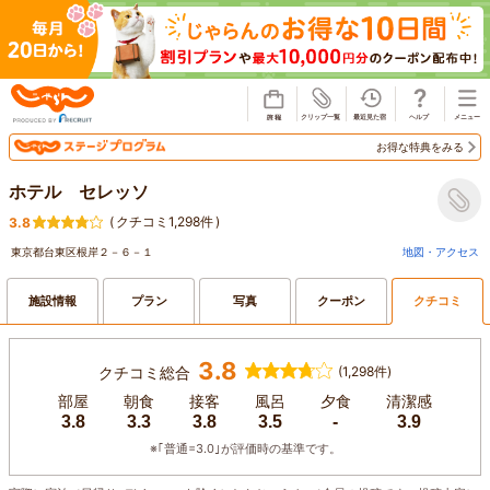
じゃらん
お得な特典をみる
ホテル セレッソ
(
クチコミ1,298件
)
3.8
東京都台東区根岸２－６－１
地図・アクセス
施設情報
プラン
写真
クーポン
クチコミ
3.8
クチコミ総合
(1,298件)
部屋
朝食
接客
風呂
夕食
清潔感
3.8
3.3
3.8
3.5
-
3.9
※｢普通=3.0｣が評価時の基準です。