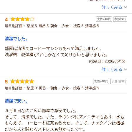
が、いただいたご意見を真摯に受け止め、できる限り快適な環
をお寄せいただきましたこと、心より感謝申し上げます。
詳しくみる
境づくりに取り組んでまいります。
価格面にご満足いただき、「この価格なら十分」とのお言葉を
宿泊時期：
2026年05月宿泊 (夫婦旅行)
この度は率直なご意見をお寄せいただき、誠にありがとうござ
いただけたことを大変嬉しく思います。今後もリーズナブルな
投稿者：
どりさん
(女性/50代)
4
女性/40代
家族旅行
宿泊プラン：
【お得なバリュープラン】素泊まり
いました。お客様からのお声を大切にし、今後より良いホテル
価格でありながら、快適にお過ごしいただける環境づくりとサ
ダブル
食事なし
項目別評価：
部屋 5
風呂 5
朝食 -
夕食 -
接客 5
清潔感 5
を目指して改善を重ねてまいります。
ービスの向上に努めてまいります。
宿泊価格帯：
3,001～4,000円(大人一人あたり/税込)
次回ご利用いただく際には、価格だけでなく、お部屋やサービ
（返信日：2026/07/26）
清潔でした。
スについてもさらにご満足いただけるようスタッフ一同精進し
ホテル セレッソからの返信
てまいります。
この度はホテルセレッソをご利用いただき、また満点の評価と
部屋は清潔でコーヒーマシンもあって満足しました。
またお近くへお越しの際は、ぜひホテルセレッソをご利用くだ
温かいご感想をお寄せいただき、誠にありがとうございます。
洗濯機、乾燥機が1台しかなくて足りないと思いました。
さい。スタッフ一同、心よりお待ちしております。
当ホテルの立地や深夜のセキュリティ対策、そしてスタッフの
（投稿日：2026/05/15）
（返信日：2026/07/26）
対応についてお褒めのお言葉をいただき、大変嬉しく拝見いた
詳しくみる
しました。スタッフにも共有し、今後の励みとさせていただき
宿泊時期：
2026年05月宿泊 (家族旅行)
投稿者：
リョウコさん
(女性/40代)
ます。
5
女性/40代
子連れ旅行
宿泊プラン：
【早期割30】◆清掃なし◆連泊でさらにお得♪30日前までのご
深夜2時から5時までの施錠につきましては、お客様に安心して
予約でお得な素泊まりプラン
ツイン
食事なし
項目別評価：
部屋 3
風呂 -
朝食 -
夕食 -
接客 5
清潔感 5
ご滞在いただけるよう、防犯対策の一環として実施しておりま
宿泊価格帯：
6,001～7,000円(大人一人あたり/税込)
す。ご理解いただきありがとうございます。
清潔で安い。
「また泊まりたい」とのお言葉は、私どもにとって何よりの励
ホテル セレッソからの返信
みです。今後も皆様に安心して快適にお過ごしいただけるホテ
５月５日なのに広い部屋で激安でした。
この度はホテルセレッソをご利用いただき、また、ご感想をお
ルを目指し、サービスの向上に努めてまいります。
そして、清潔でした。また、ラウンジにアメニティもあり、水も
寄せいただき誠にありがとうございます。
またお会いできます日を、スタッフ一同心よりお待ちしており
もらえて、コーヒーも紅茶も飲めた。そして、チェクインは機械
お部屋の清潔さやコーヒーマシンについてご満足いただけたと
ます。
だから人と関わるストレスも無かったです。
のこと、大変嬉しく拝見いたしました。快適にお過ごしいただ