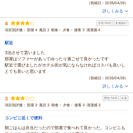
（投稿日：2026/04/26）
ご指摘いただきました「電車の音が聞こえる可能性」について
「鶯谷に来るならおすすめ」とのお言葉を頂戴し、大変光栄に
詳しくみる
のご案内につきましては、今後の情報提供のあり方を見直す際
存じます。
宿泊時期：
2026年02月宿泊 (一人旅)
の貴重なご意見として参考にさせていただきます。また、お部
また、お部屋の広さやソファ付きの客室についてご満足いただ
投稿者：
くろすとーくさん
(男性/50代)
4
女性/50代
友達旅行
宿泊プラン：
【じゃらんのお得な10日間】お得なバリュープラン【素泊ま
屋の空き状況によっては、できる限り線路から離れたお部屋を
けたとのこと、快適にお過ごしいただけたようで何よりでござ
り】
ダブル
食事なし
項目別評価：
部屋 4
風呂 2
朝食 -
夕食 -
接客 3
清潔感 4
ご用意できる場合もございますので、次回ご利用の際にはお気
います。
宿泊価格帯：
5,001～6,000円(大人一人あたり/税込)
軽にご相談ください。
当館では、価格以上の快適さを感じていただける滞在を目指し
駅近
貴重なご意見とともに、たくさんのお褒めのお言葉をいただ
ておりますので、このようなお言葉はスタッフ一同の大きな励
ホテル セレッソからの返信
き、心より感謝申し上げます。これからも価格以上の価値を感
みになります。
3泊させて貰いました
じていただけるホテルを目指し、より快適にお過ごしいただけ
今後も清潔感・サービス・設備すべてにおいてご期待に沿える
この度はホテルセレッソをご利用いただき、誠にありがとうご
部屋はソファーがあってゆったり過ごせて良かったです
るよう努めてまいります。
よう努めてまいります。
ざいました。
駅近で選びましたがホテル街が気にならなければコスパも良いし
またお迎えできます日を、スタッフ一同心よりお待ちしており
またお近くにお越しの際は、ぜひホテルセレッソをご利用くだ
「予約のできる普通のホテル」とのお言葉、そして価格面につ
とても良いと思います
ます。
さいませ。
いてご評価いただきありがとうございます。
（投稿日：2026/04/26）
上野周辺と比較して当館の料金にご満足いただけたことを嬉し
（返信日：2026/05/06）
（返信日：2026/07/26）
詳しくみる
く思っております。
宿泊時期：
2026年03月宿泊 (友達旅行)
今後は「普通」以上にご満足いただけるホテルを目指し、サー
投稿者：
ばいさん
(女性/50代)
3
男性/50代
出張
宿泊プラン：
【お得なバリュープラン】素泊まり
ビス・設備ともにより一層改善に努めてまいります。
ダブル
食事なし
項目別評価：
部屋 3
風呂 3
朝食 -
夕食 -
接客 3
清潔感 3
また東京へお越しの際は、ぜひホテルセレッソをご利用くださ
宿泊価格帯：
4,001～5,000円(大人一人あたり/税込)
いませ。
コンビニ近くで便利
スタッフ一同、心よりお待ちしております。
ホテル セレッソからの返信
（返信日：2026/05/06）
この度はホテルセレッソに3泊のご宿泊をいただき、誠にあり
朝ごはんは弁当だったので部屋で食べれて良かった。コンビニも
がとうございました。