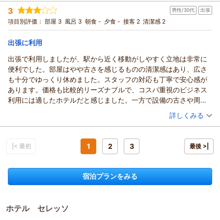
（返信日：2026/04/22）
投稿者：
ふあさん
(女性/10代)
がとうございます。いただいたお声を参考に、より快適にお過
3
男性/30代
出張
宿泊プラン：
【お得なバリュープラン】素泊まり
ダブル
食事なし
ごしいただけるよう工夫と改善に努めてまいります。
項目別評価：
部屋 3
風呂 3
朝食 -
夕食 -
接客 2
清潔感 2
宿泊価格帯：
4,001～5,000円(大人一人あたり/税込)
そのような中で「また利用したい」とのお言葉を頂戴できまし
たこと、大変光栄に存じます。今後も安心してお選びいただけ
出張に利用
ホテル セレッソからの返信
るホテルを目指してまいります。
また東京にお越しの際は、ぜひホテルセレッソをご利用くださ
この度はホテルセレッソをご利用いただき、また初めてのご宿
出張で利用しましたが、駅から近く移動がしやすく立地は非常に
いませ。スタッフ一同、心よりお待ち申し上げております。
泊のご感想をお寄せいただき誠にありがとうございます。
便利でした。部屋はやや古さを感じるものの清潔感はあり、広さ
カードキーや館内の雰囲気につきまして、ご不便なくご利用い
（返信日：2026/04/22）
も十分でゆっくり休めました。スタッフの対応も丁寧で安心感が
ただけたご様子に安心いたしました。また、立地や周辺の利便
あります。価格も比較的リーズナブルで、コスパ重視のビジネス
性についてもご評価いただき、嬉しく拝見しております。
利用には適したホテルだと感じました。一方で設備の古さや周辺
一方で、お風呂のお湯が出にくかったとのこと、ご不便をおか
環境の雰囲気はやや気になる点もありましたが、総合的には満足
（投稿日：2026/03/23）
詳しくみる
けし誠に申し訳ございません。設備面の点検・改善を行い、快
できる滞在でした。
適にご利用いただけるよう努めてまいります。
宿泊時期：
2026年03月宿泊 (出張)
投稿者：
たろうさん
(男性/30代)
今後もより快適にお過ごしいただける環境づくりに取り組んで
宿泊プラン：
【お得なバリュープラン】素泊まり
1
2
3
|< 最初
最後 >|
セミダブル
食事なし
まいりますので、また機会がございましたらぜひご利用いただ
宿泊価格帯：
11,001～12,000円(大人一人あたり/税込)
けますと幸いです。スタッフ一同、心よりお待ち申し上げてお
ります。
宿泊プランをみる
ホテル セレッソからの返信
（返信日：2026/04/22）
この度はホテルセレッソをご利用いただき、またご丁寧なご感
想をお寄せいただき誠にありがとうございます。
ホテル セレッソ
出張でのご利用とのこと、立地の利便性やお部屋の広さ、清潔