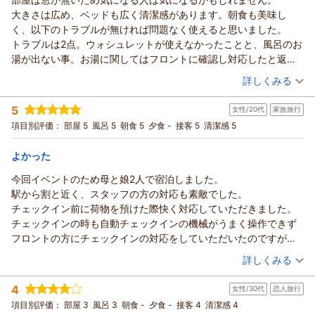
ホテル セレッソからの返信
大きさは広め、ベッドも広く清潔感があります。朝食も美味し
この度はホテルセレッソをご利用いただき、また日頃よりご愛
く、以下のトラブルが無ければ問題なく使えると思いました。
顧いただき誠にありがとうございます。
トラブルは2点。ウォシュレットが使えなかったことと、風呂のお
都内の宿泊料金が高騰する中で、当館の立地や価格面にご満足
湯が出ない事。お湯に関してはフロントに確認し対応したと返答
いただけているとのお言葉、大変ありがたく拝見いたしまし
を受けたものの直っておらず、時間もなかったため諦めてそのま
（投稿日：2026/04/07）
た。駅からのアクセスの良さや利便性を感じていただけて何よ
詳しくみる
まチェックアウトしました。
りでございます。
宿泊時期：
2026年03月宿泊 (一人旅)
この辺はイレギュラーなので、解決していれば支障なく泊まれる
また、鶯谷エリアの特徴につきましてもご理解いただき、北口
5
女性/20代
家族旅行
投稿者：
吉田Dさん
(男性/50代)
と思います。
周辺でのお食事などもお楽しみいただけたご様子に安心いたし
宿泊プラン：
【チェックイン17時チェックアウト10時】コスパ重視プラン◇
項目別評価：
部屋 5
風呂 5
朝食 5
夕食 -
接客 5
清潔感 5
連泊時清掃なし◇【朝食付き】
ました。お一人様でも気軽にご滞在いただける環境づくりを今
セミダブル
朝のみ
宿泊価格帯：
後も大切にしてまいります。
14,001～15,000円(大人一人あたり/税込)
よかった
これからも、気軽にご利用いただける“使いやすいホテル”とし
今回イベントのため母と娘2人で宿泊しました。
ホテル セレッソからの返信
て、サービスの向上に努めてまいります。引き続きホテルセレ
駅から割と近く、スタッフの方の対応も素敵でした。
ッソをどうぞよろしくお願い申し上げます。スタッフ一同、心
この度はホテルセレッソをご利用いただき、また詳細なご感想
チェックイン前に荷物を預けた際快く対応していただきました。
よりお待ちしております。
をお寄せいただき誠にありがとうございます。
チェックインの時も自動チェックインの機械がうまく操作できず
お部屋の広さやベッドの快適さ、清潔感、またご朝食につきま
（返信日：2026/04/22）
フロントの方にチェックインの対応をしていただいたのですが、
してご満足いただけたとのお言葉を頂戴し、大変嬉しく拝見い
素敵なスタッフさんでした。
（投稿日：2026/04/02）
たしました。
詳しくみる
ありがとうございました。
一方で、ウォシュレットがご使用いただけなかった点、ならび
宿泊時期：
2026年04月宿泊 (家族旅行)
朝食も美味しかったです！
にお風呂のお湯が出なかった件につきましては、多大なるご不
4
女性/30代
恋人旅行
投稿者：
ユウラさん
(女性/20代)
また東京へ行く際にはぜひ利用させていただきたいです。
便とご迷惑をおかけし、誠に申し訳ございません。さらに、フ
宿泊プラン：
【早期割30】30日前までのご予約でお得な朝食付きプラン
項目別評価：
部屋 3
風呂 3
朝食 -
夕食 -
接客 4
清潔感 4