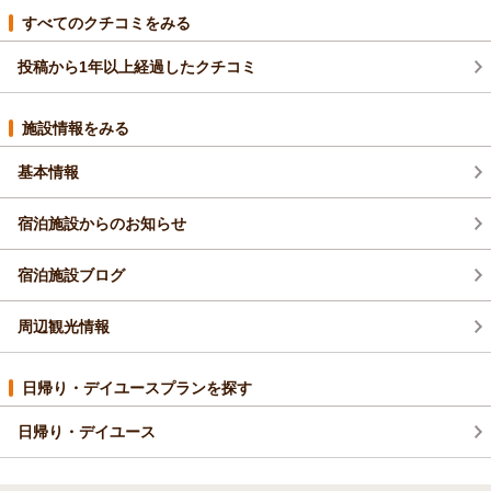
感についてご満足いただけたご様子を大変嬉しく拝見いたしま
すべてのクチコミをみる
した。スタッフの対応につきましても温かいお言葉を頂戴し、
安心してお過ごしいただけたことは何よりでございます。
投稿から1年以上経過したクチコミ
一方で、設備の古さや周辺環境につきましてご指摘をいただき
ありがとうございます。建物の経年による部分はございます
が、その分、清掃やメンテナンス、サービス面でご満足いただ
施設情報をみる
けるよう今後も改善と工夫を重ねてまいります。
そのような中で「総合的に満足」とのお言葉をいただけたこ
基本情報
と、大変励みになります。これからもコストパフォーマンスに
優れ、安心してご利用いただけるホテルを目指してまいりま
宿泊施設からのお知らせ
す。
またのご出張の際にも、ぜひご利用いただけますと幸いです。
宿泊施設ブログ
スタッフ一同、心よりお待ち申し上げております。
（返信日：2026/04/22）
周辺観光情報
日帰り・デイユースプランを探す
日帰り・デイユース