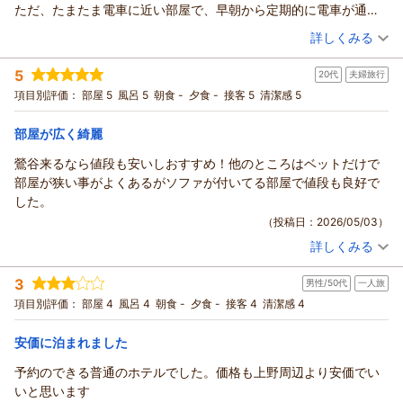
（返信日：2026/07/26）
ただ、たまたま電車に近い部屋で、早朝から定期的に電車が通る
けたご様子がうかがえ、スタッフ一同大変励みになっておりま
音がして眠りが浅くなってしまい疲れました。私はギリギリで予
（投稿日：2026/05/08）
詳しくみる
す。
約した上ゴールデンウィーク中に8800円、さらに12時チェクアウ
一方で、洗濯機・乾燥機の台数につきましては、ご不便をおか
宿泊時期：
2026年05月宿泊 (子連れ旅行)
トのホテルなので、泊まらせてもらえてるだけありがたいと思う
5
けし申し訳ございませんでした。ご滞在のお客様が多い時間帯
20代
夫婦旅行
投稿者：
しょうちゃんさん
(女性/40代)
と同時に、安い理由にひと言電車の音が聞こえますってマイナス
宿泊プラン：
【お得なバリュープラン】素泊まり
には、設備のご利用が集中することもあり、ご不便を感じられ
項目別評価：
部屋 5
風呂 5
朝食 -
夕食 -
接客 5
清潔感 5
ダブル
食事なし
ポイントを書いて欲しかったと思いました。でも、上記有り余る
たことと存じます。
宿泊価格帯：
4,001～5,000円(大人一人あたり/税込)
ほどのプラスポイントがあり、部屋には、髪の毛1本も落ちておら
すぐに設備を増設することは難しい状況ではございますが、い
部屋が広く綺麗
ず、部屋に変な匂いもなく、モーター音もしないという安ホテル
ただいたご意見は今後の設備改善や運営の参考として大切にお
ホテル セレッソからの返信
慣れしている者にとっては最高レベルのホテルでした。壁も薄か
鶯谷来るなら値段も安いしおすすめ！他のところはベットだけで
預かりいたします。
この度はホテルセレッソをご利用いただき、また、丁寧で心温
った。隣の声は丸聞こえでした。でも、こっちの声も聞こえてた
部屋が狭い事がよくあるがソファが付いてる部屋で値段も良好で
これからも清潔で快適な環境づくりに努め、よりご満足いただ
まるご感想をお寄せいただき誠にありがとうございます。
と思うし、それに気がついてか隣の人も配慮して静かにすごして
した。
けるホテルを目指してまいります。
ゴールデンウィークという混み合う時期にもかかわらず、お部
くれているかんじでした。チェックアウト12時ギリギリに出たの
（投稿日：2026/05/03）
またお近くへお越しの際は、ぜひホテルセレッソをご利用くだ
屋の広さや料金、清掃状態、ラウンジのアメニティやドリンク
で色んな人とすれ違ったけれど、みんなゴールデンウィーク旅行
さいませ。スタッフ一同、心よりお待ちしております。
詳しくみる
サービス、12時チェックアウトなど、多くの点にご満足いただ
宿泊時期：
2026年05月宿泊 (夫婦旅行)
にきた感じの普通の人でした。
（返信日：2026/07/26）
けたとのこと、大変嬉しく拝読いたしました。特に「髪の毛1本
投稿者：
ともさん
(20代)
3
男性/50代
一人旅
宿泊プラン：
【当日限定】※チェックアウト10時※お得な当日限定プラン
も落ちておらず、部屋に変な匂いもなく、最高レベルのホテ
【素泊まり】
ダブル
食事なし
項目別評価：
部屋 4
風呂 4
朝食 -
夕食 -
接客 4
清潔感 4
ル」とのお言葉は、清掃スタッフをはじめ、スタッフ一同にと
宿泊価格帯：
3,001～4,000円(大人一人あたり/税込)
って何よりの励みになります。
安価に泊まれました
一方で、電車の走行音や壁越しの音により、ごゆっくりお休み
ホテル セレッソからの返信
いただけなかったとのこと、誠に申し訳ございませんでした。
予約のできる普通のホテルでした。価格も上野周辺より安価でい
せっかくのご滞在にもかかわらず、ご不便をお掛けしましたこ
この度はホテルセレッソをご利用いただき、また満点のご評価
いと思います
とを心よりお詫び申し上げます。
をお寄せいただき誠にありがとうございます。