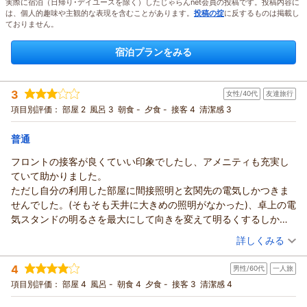
実際に宿泊（日帰り･デイユースを除く）したじゃらんnet会員の投稿です。投稿内容に
は、個人的趣味や主観的な表現を含むことがあります。
投稿の掟
に反するものは掲載し
ておりません。
宿泊プランをみる
3
女性/40代
友達旅行
項目別評価：
部屋 2
風呂 3
朝食 -
夕食 -
接客 4
清潔感 3
普通
フロントの接客が良くていい印象でしたし、アメニティも充実し
ていて助かりました。
ただし自分の利用した部屋に間接照明と玄関先の電気しかつきま
せんでした。(そもそも天井に大きめの照明がなかった)、卓上の電
気スタンドの明るさを最大にして向きを変えて明るくするしかな
かったのに少し不便を感じました。駅もコンビニも飲食店も近く
（投稿日：2026/08/02）
詳しくみる
利用しやすかったです。
宿泊時期：
2026年08月宿泊 (友達旅行)
でも周りがホテル街なので子連れには向いてないです。コスパは
4
男性/60代
一人旅
投稿者：
りぃなさん
(女性/40代)
いいので1人で軽く寄っていくだけでしたらいいと思います
宿泊プラン：
【チェックイン17時チェックアウト10時】コスパ重視プラン◇
項目別評価：
部屋 4
風呂 -
朝食 4
夕食 -
接客 3
清潔感 4
連泊時清掃なし◇【素泊まり】
セミダブル
食事なし