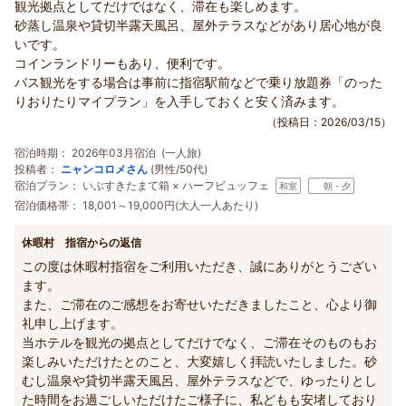
観光拠点としてだけではなく、滞在も楽しめます。
砂蒸し温泉や貸切半露天風呂、屋外テラスなどがあり居心地が良
いです。
コインランドリーもあり、便利です。
バス観光をする場合は事前に指宿駅前などで乗り放題券「のった
りおりたりマイプラン」を入手しておくと安く済みます。
（投稿日：2026/03/15）
宿泊時期：
2026年03月宿泊 (一人旅)
投稿者：
ニャンコロメさん
(男性/50代)
宿泊プラン：
いぶすきたまて箱 × ハーフビュッフェ
和室
朝・夕
宿泊価格帯：
18,001～19,000円(大人一人あたり)
休暇村 指宿からの返信
この度は休暇村指宿をご利用いただき、誠にありがとうござい
ます。
また、ご滞在のご感想をお寄せいただきましたこと、心より御
礼申し上げます。
当ホテルを観光の拠点としてだけでなく、ご滞在そのものもお
楽しみいただけたとのこと、大変嬉しく拝読いたしました。砂
むし温泉や貸切半露天風呂、屋外テラスなどで、ゆったりとし
た時間をお過ごしいただけたご様子に、私どもも安堵しており