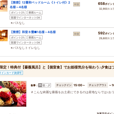
【禁煙】12畳和ベッドルーム《トイレ付》2
658
ポイン
和室
名様～4名様
32,900スコ
ポイント2%
禁煙ルーム
部屋でインターネットOK
※バスなし
【禁煙】和室８畳■1名様～4名様
592
ポイン
和室
ポイント2%
禁煙ルーム
29,600スコ
部屋でインターネットOK
※バスなしトイレなし
限定！特典付【薔薇風呂】と【個室食】でお姫様気分を味わう♪夕食は
ラインカード決済可
15:00～
～1
チェックイン
チェックアウト
食事：
朝・夕
＃こんな綺麗な薔薇をお土産にできるのは産地ならでは♪
加算予定ポイ