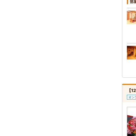
部
【1
オン