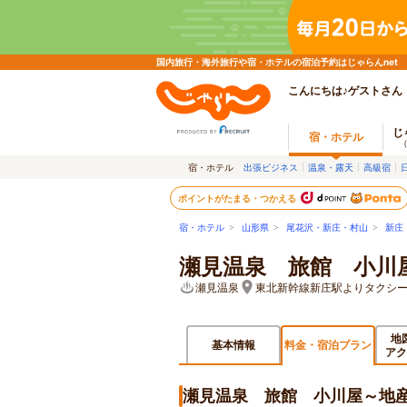
国内旅行・海外旅行や宿・ホテルの宿泊予約はじゃらんnet
こんにちは♪ゲストさん
じ
宿・ホテル
宿・ホテル
出張ビジネス
温泉・露天
高級宿
ポイントがたまる・つかえる
宿・ホテル
>
山形県
>
尾花沢・新庄・村山
>
新庄
瀬見温泉 旅館 小川
瀬見温泉
東北新幹線新庄駅よりタクシー
地
基本情報
料金・宿泊プラン
アク
瀬見温泉 旅館 小川屋～地