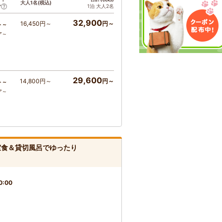
大人1名(税込)
1泊 大人2名
ア
32,900
16,450円～
円～
ト～
ア～
29,600
14,800円～
円～
ト～
ア～
個室食＆貸切風呂でゆったり
0:00