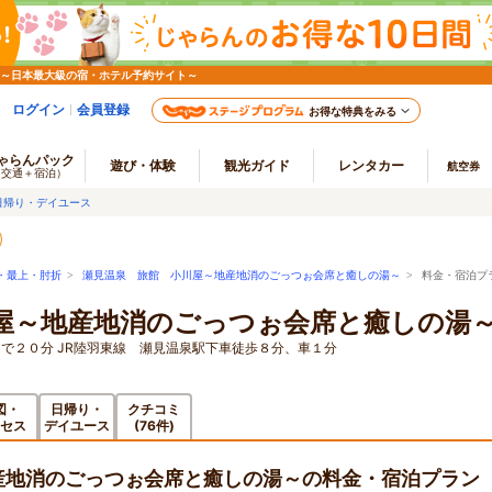
 ～日本最大級の宿・ホテル予約サイト～
ログイン
会員登録
お得な特典をみる
ゃらんパック
遊び・体験
観光ガイド
レンタカー
航空券
（交通＋宿泊）
日帰り・デイユース
・最上・肘折
>
瀬見温泉 旅館 小川屋～地産地消のごっつぉ会席と癒しの湯～
> 料金・宿泊プ
屋～地産地消のごっつぉ会席と癒しの湯
で２０分 JR陸羽東線 瀬見温泉駅下車徒歩８分、車１分
図・
日帰り・
クチコミ
セス
デイユース
(76件)
産地消のごっつぉ会席と癒しの湯～の料金・宿泊プラン