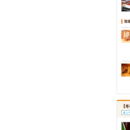
部
【冬
オン