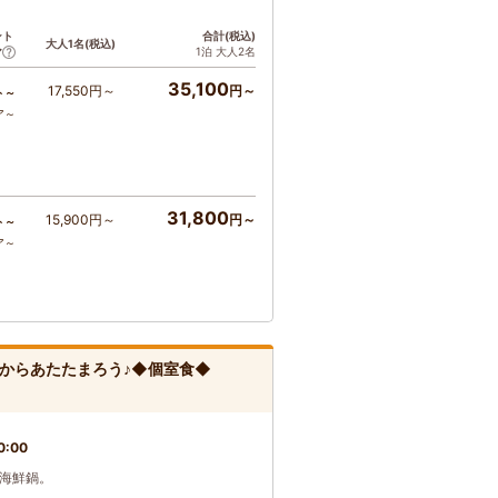
ント
合計(税込)
大人1名(税込)
1泊 大人2名
ア
35,100
17,550円～
円～
ト～
ア～
31,800
15,900円～
円～
ト～
ア～
からあたたまろう♪◆個室食◆
0:00
い海鮮鍋。