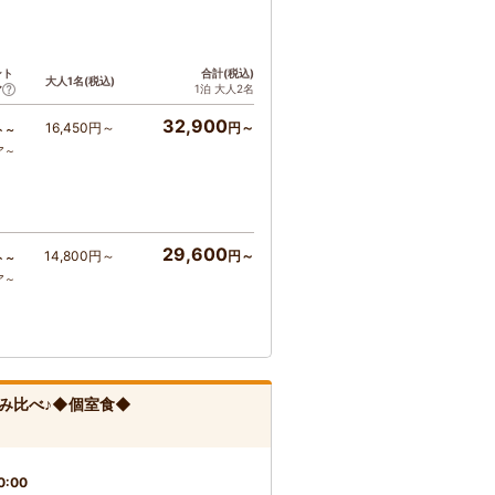
ント
合計(税込)
大人1名(税込)
1泊 大人2名
ア
32,900
16,450円～
円～
ト～
ア～
29,600
14,800円～
円～
ト～
ア～
み比べ♪◆個室食◆
0:00