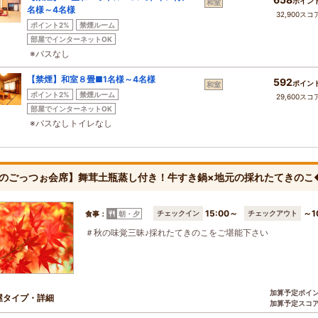
ポイン
和室
名様～4名様
32,900スコ
ポイント2%
禁煙ルーム
部屋でインターネットOK
※バスなし
【禁煙】和室８畳■1名様～4名様
592
ポイン
和室
ポイント2%
禁煙ルーム
29,600スコ
部屋でインターネットOK
※バスなしトイレなし
のごっつぉ会席】舞茸土瓶蒸し付き！牛すき鍋×地元の採れたてきのこ
15:00～
～1
チェックイン
チェックアウト
食事：
朝・夕
＃秋の味覚三昧♪採れたてきのこをご堪能下さい
加算予定ポイ
屋タイプ・詳細
加算予定スコ