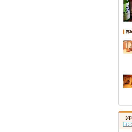
部
【冬
オン