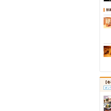
部
【冬
オン