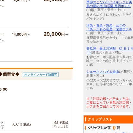
ト～
季節のこだわりバイキングと美
ア～
肌の湯の宿 仙渓園 月岡ホテル
(山形・蔵王・天童・上山)
夏きらめく！にぎわいごちそう
バイキング♪
湯楽・食楽・気楽 三つの
「楽」がある宿屋 栄屋ホテル
29,600
(山形・蔵王・天童・上山)
14,800円～
円～
ト～
展望露天風呂が自慢♪ここで非
ア～
常を味わう
高見屋 最上川別邸 紅-ＢＥ
Ｉ-
(尾花沢・新庄・村山)
お得なクーポン配布中☆県内で
唯一、全ての窓が最上川ビュー
の宿
シェーネスハイム金山
(尾花沢
◆個室食◆
オンラインカード決済可
新庄・村山)
小型犬～大型犬までワンちゃん
ＯＫ。山形県北部のリゾートホ
テル
0:00
※「注目の宿・ホテル」とは、
ご覧になっている県の注目宿・
ホテルをご紹介しております。
クリップリスト
ント
合計(税込)
大人1名(税込)
0
1泊 大人2名
ア