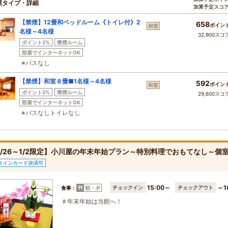
屋タイプ・詳細
加算予定スコ
【禁煙】12畳和ベッドルーム《トイレ付》2
658
ポイン
和室
名様～4名様
32,900スコ
ポイント2%
禁煙ルーム
部屋でインターネットOK
※バスなし
【禁煙】和室８畳■1名様～4名様
592
ポイン
和室
ポイント2%
禁煙ルーム
29,600スコ
部屋でインターネットOK
※バスなしトイレなし
2/26～1/2限定】小川屋の年末年始プラン～特別料理でおもてなし～
ラインカード決済可
15:00～
～1
チェックイン
チェックアウト
食事：
朝・夕
＃年末年始は当館へ！