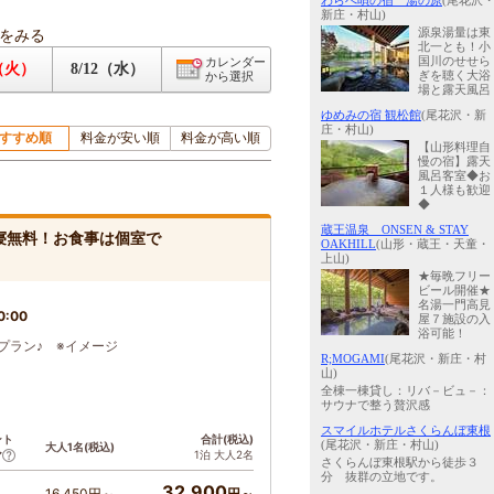
わらべ唄の宿 湯の原
(尾花沢
新庄・村山)
をみる
源泉湯量は東
北一とも！小
国川のせせら
カレンダー
1（火）
8/12（水）
ぎを聴く大浴
から選択
場と露天風呂
ゆめみの宿 観松館
(尾花沢・新
庄・村山)
すすめ順
料金が安い順
料金が高い順
【山形料理自
慢の宿】露天
風呂客室◆お
１人様も歓迎
◆
蔵王温泉 ONSEN & STAY
寝無料！お食事は個室で
OAKHILL
(山形・蔵王・天童・
上山)
★毎晩フリー
ビール開催★
名湯一門高見
0:00
屋７施設の入
浴可能！
プラン♪ ※イメージ
R;MOGAMI
(尾花沢・新庄・村
山)
全棟一棟貸し：リバ－ビュ－：
サウナで整う贅沢感
スマイルホテルさくらんぼ東根
ント
合計(税込)
(尾花沢・新庄・村山)
大人1名(税込)
1泊 大人2名
ア
さくらんぼ東根駅から徒歩３
分 抜群の立地です。
32,900
16,450円～
円～