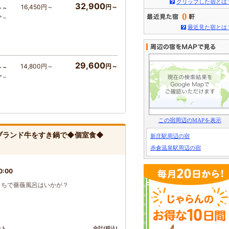
クリップした宿とは
32,900
16,450円～
円～
ト～
0
ア～
最近見た宿とは
29,600
14,800円～
円～
ト～
ア～
この宿周辺のMAPを表示
ブランド牛をすき鍋で◆個室食◆
新庄駅周辺の宿
赤倉温泉駅周辺の宿
0:00
おうちで薔薇風呂はいかが？
ント
合計(税込)