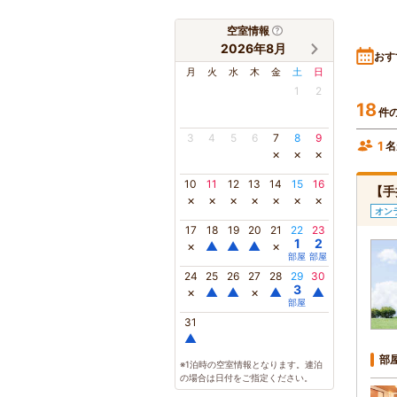
空室情報
2026年8月
おす
月
火
水
木
金
土
日
1
2
18
件
3
4
5
6
7
8
9
1
名
×
×
×
10
11
12
13
14
15
16
【手
×
×
×
×
×
×
×
オン
17
18
19
20
21
22
23
1
2
×
▲
▲
▲
×
部屋
部屋
24
25
26
27
28
29
30
3
×
▲
▲
×
▲
▲
部屋
31
▲
部
※1泊時の空室情報となります。連泊
の場合は日付をご指定ください。