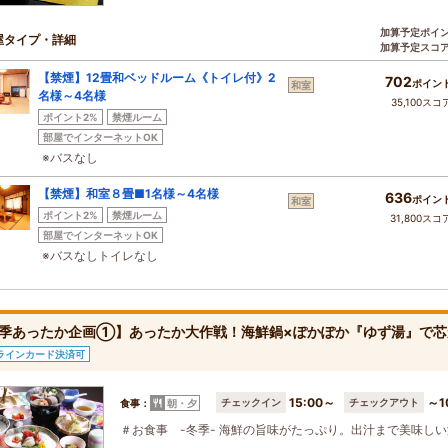
加算予定ポイ
屋タイプ・詳細
加算予定スコ
【禁煙】12畳和ベッドルーム《トイレ付》2
702
ポイン
和室
名様～4名様
35,100スコ
ポイント2%
禁煙ルーム
部屋でインターネットOK
※バスなし
【禁煙】和室８畳■1名様～4名様
636
ポイン
和室
ポイント2%
禁煙ルーム
31,800スコ
部屋でインターネットOK
※バスなしトイレなし
季あったか企画①】あったか大作戦！海鮮鍋×ぽかぽか『ゆず湯』で芯
ラインカード決済可
15:00～
～1
チェックイン
チェックアウト
食事：
朝・夕
＃お食事 -冬季- 海鮮の旨味がたっぷり。出汁まで美味し