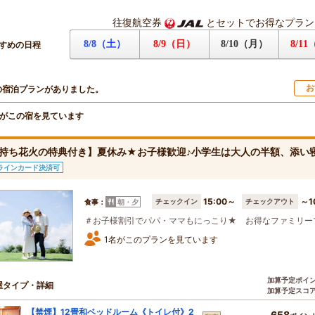
往復航空券
とセットでお得なプラン
8/8（土）
8/9（日）
8/10（月）
8/1
すめの日程
お
の宿泊プランがありました。
がこの宿を見ています
持ち花火の特典付き】夏休み★お子様歓迎♪小学生は大人の半額、添い
ラインカード決済可
15:00～
～1
チェックイン
チェックアウト
食事：
朝・夕
＃お子様割引でパパ・ママもにっこり★ お得なファミリー
1名がこのプランを見ています
加算予定ポイ
屋タイプ・詳細
加算予定スコ
【禁煙】12畳和ベッドルーム《トイレ付》2
658