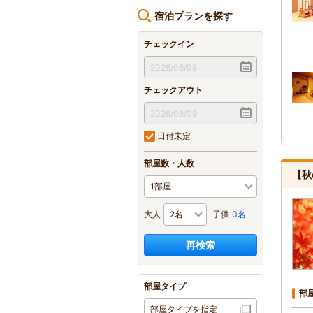
宿泊プランを探す
チェックイン
チェックアウト
日付未定
部屋数・人数
【秋
大人
子供
0名
再検索
部屋タイプ
部
部屋タイプを指定