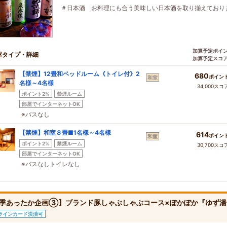
＃日本酒 お料理にも合う美味しい日本酒を取り揃えており
加算予定ポイ
屋タイプ・詳細
加算予定スコ
【禁煙】12畳和ベッドルーム《トイレ付》2
680
ポイン
和室
名様～4名様
34,000スコ
ポイント2%
禁煙ルーム
部屋でインターネットOK
※バスなし
【禁煙】和室８畳■1名様～4名様
614
ポイン
和室
ポイント2%
禁煙ルーム
30,700スコ
部屋でインターネットOK
※バスなしトイレなし
季あったか企画③】ブランド豚しゃぶしゃぶコース×ぽかぽか『ゆず湯
ラインカード決済可