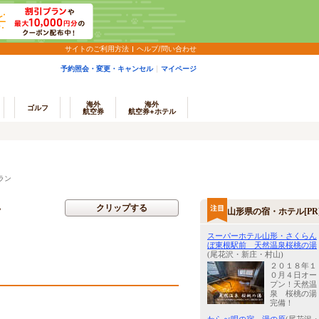
サイトのご利用方法
ヘルプ/問い合わせ
予約照会・変更・キャンセル
マイページ
海外
海外
ゴルフ
航空券
航空券+ホテル
ラン
～
クリップする
山形県の宿・ホテル[PR
スーパーホテル山形・さくらん
ぼ東根駅前 天然温泉桜桃の湯
(尾花沢・新庄・村山)
２０１８年１
０月４日オー
プン！天然温
泉 桜桃の湯
完備！