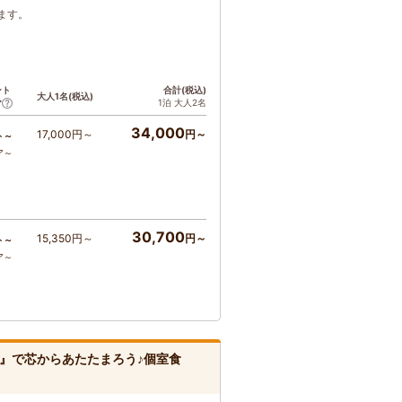
ます。
ント
合計(税込)
大人1名(税込)
1泊 大人2名
ア
34,000
17,000円～
円～
ト～
ア～
30,700
15,350円～
円～
ト～
ア～
』で芯からあたたまろう♪個室食