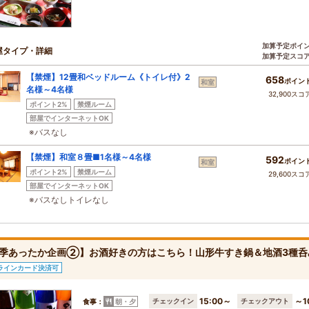
加算予定ポイ
屋タイプ・詳細
加算予定スコ
【禁煙】12畳和ベッドルーム《トイレ付》2
658
ポイン
和室
名様～4名様
32,900スコ
ポイント2%
禁煙ルーム
部屋でインターネットOK
※バスなし
【禁煙】和室８畳■1名様～4名様
592
ポイン
和室
ポイント2%
禁煙ルーム
29,600スコ
部屋でインターネットOK
※バスなしトイレなし
季あったか企画②】お酒好きの方はこちら！山形牛すき鍋＆地酒3種呑
ラインカード決済可
15:00～
～1
チェックイン
チェックアウト
食事：
朝・夕