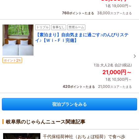
1名 19,000円～
760
38,000
ポイント～たまる
スコア～たまる
トリプル
食事なし
禁煙ルーム
【素泊まり】自由気ままに過ごす♪のんびりステ
イ♪【Ｗｉ-Ｆｉ完備】
2
ポイント
%
1泊 大人2名 合計(税込)
21,000円～
1名 10,500円～
420
21,000
ポイント～たまる
スコア～たまる
宿泊プランをみる
岐阜県のじゃらんニュース関連記事
千代保稲荷神社（おちょぼ稲荷）で食べ歩