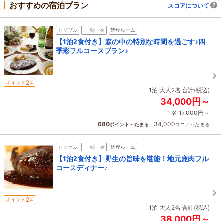
おすすめの宿泊プラン
スコアについて
トリプル
朝・夕
禁煙ルーム
【1泊2食付き】森の中の特別な時間を過ごす♪四
季彩フルコースプラン♪
2
ポイント
%
1泊 大人2名 合計(税込)
34,000円～
1名 17,000円～
680
34,000
ポイント～たまる
スコア～たまる
トリプル
朝・夕
禁煙ルーム
【1泊2食付き】野生の旨味を堪能！地元鹿肉フル
コースディナー♪
2
ポイント
%
1泊 大人2名 合計(税込)
38,000円～