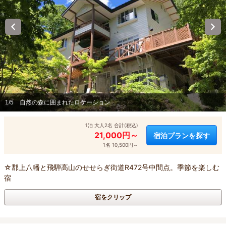
1/5
自然の森に囲まれたロケーション
1泊 大人2名 合計(税込)
21,000円～
宿泊プランを探す
1名 10,500円～
☆郡上八幡と飛騨高山のせせらぎ街道R472号中間点。季節を楽しむ
宿
宿をクリップ