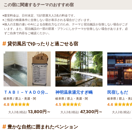
この宿に関連するテーマのおすすめ宿
※最安料金は、日付未定、1泊1部屋大人2名の料金です。
※ご指定の検索条件に合致しない宿が表示される場合がございます。
※個人の主観の違いやAIによる自動出力などのため、テーマと宿泊施設が合致しない場合がござ
います。また、宿泊施設の一部の部屋・プランにしかテーマが合致しない場合があります。必
ずご自身で内容をご確認ください。
#
貸切風呂でゆったりと過ごせる宿
ＴＡＢＩ－ＹＡＤＯ分水嶺
神明温泉湯元すぎ嶋
民宿しもだ
岐阜県 / 郡上・美濃・関
岐阜県 / 郡上・美濃・関
岐阜県 / 郡上・
4.8
4.5
4.6
13,800円～
47,300円～
大人2名(税込)
大人2名(税込)
大人2名(税込)
#
豊かな自然に囲まれたペンション