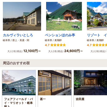
カルヴィラいとしろ
ペンションほのみ亭
岐阜県 / 郡上・美濃・関
岐阜県 / 奥飛騨
岐阜県 / 奥飛騨
4.7
4.7
12,100円～
24,600円～
大人2名(税込)
大人2名(税込)
大人2名(税込)
周辺のおすすめ宿
フェアフィールド・バ
甚一
吉田屋
イ・マリオット・岐阜
郡上