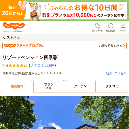
じゃらん
ゲスト
さん
お得な特典をみる
リゾートペンション四季彩
(
クチコミ329件
)
4.4
岐阜県郡上市明宝奥住水沢上３４４７‐１１４
地図・アクセス
プラン
施設情報
クーポン
クチコミ
6件