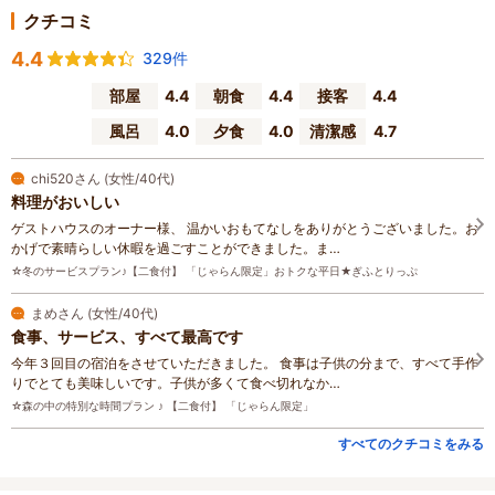
クチコミ
4.4
329件
部屋
4.4
朝食
4.4
接客
4.4
風呂
4.0
夕食
4.0
清潔感
4.7
chi520さん (女性/40代)
料理がおいしい
ゲストハウスのオーナー様、 温かいおもてなしをありがとうございました。お
かげで素晴らしい休暇を過ごすことができました。ま…
☆冬のサービスプラン♪【二食付】 「じゃらん限定」おトクな平日★ぎふとりっぷ
まめさん (女性/40代)
食事、サービス、すべて最高です
今年３回目の宿泊をさせていただきました。 食事は子供の分まで、すべて手作
りでとても美味しいです。子供が多くて食べ切れなか…
☆森の中の特別な時間プラン ♪ 【二食付】 「じゃらん限定」
すべてのクチコミをみる