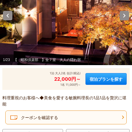
1/23
【 昭和倶楽部 】全７室 大人の隠れ宿
1泊 大人2名 合計(税込)
22,000円～
宿泊プランを探す
1名 11,000円～
料理重視のお客様へ◆美食を愛する敏腕料理長の1品1品を贅沢に堪
能
クーポンを確認する