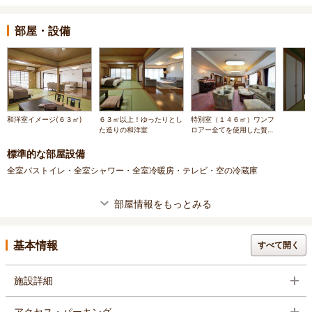
部屋・設備
和洋室イメージ(６３㎡)
６３㎡以上！ゆったりとし
特別室（１４６㎡）ワンフ
た造りの和洋室
ロアー全てを使用した贅沢
な客室
標準的な部屋設備
全室バストイレ・全室シャワー・全室冷暖房・テレビ・空の冷蔵庫
部屋情報をもっとみる
基本情報
すべて開く
施設詳細
アクセス・パーキング