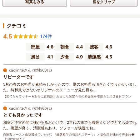
写真をみる
宿をクリップ
クチコミ
4.5
174件
部屋
4.8
朝食
4.4
接客
4.6
風呂
4.1
夕食
4.9
清潔感
4.5
kaoliniteさん (女性/60代)
リピーターです
5月の春のお料理が素晴らしかったので、夏のお料理も頂きたくてうかがいまし
た。純和風ではないオリジナルのメニューが見た目も…
【出てたらラッキー★お得に直前割】お日にち限定☆旬の和会席を堪能☆１泊２食付プラン
kaoliniteさん (女性/60代)
とても良かったです
和室と洋室の間に襖があるおかげで、2世代の旅でも着替えなどでとても楽でし
た。眺望が良く、清潔感もあり、ソファーが快適でお…
自家製ソースと山葵醤油でいただく『厳選和牛の石焼きステーキ』と旬会席を味わう美食旅◆
【1泊2食付き】