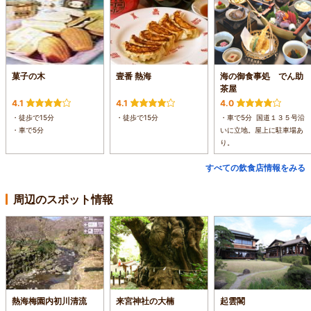
菓子の木
壹番 熱海
海の御食事処 でん助
茶屋
4.1
4.1
4.0
・徒歩で15分
・徒歩で15分
・車で5分 国道１３５号沿
・車で5分
いに立地。屋上に駐車場あ
り。
すべての飲食店情報をみる
周辺のスポット情報
熱海梅園内初川清流
来宮神社の大楠
起雲閣