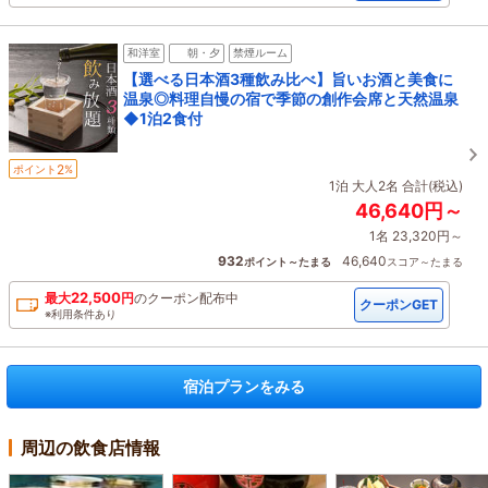
和洋室
朝・夕
禁煙ルーム
【選べる日本酒3種飲み比べ】旨いお酒と美食に
温泉◎料理自慢の宿で季節の創作会席と天然温泉
◆1泊2食付
2
ポイント
%
1泊 大人2名 合計(税込)
46,640円～
1名 23,320円～
932
46,640
ポイント～たまる
スコア～たまる
22,500
最大
円
の
クーポン配布中
クーポンGET
※利用条件あり
宿泊プランをみる
周辺の飲食店情報