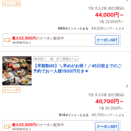
2
ポイント
%
1泊 大人2名 合計(税込)
44,000円～
1名 22,000円～
880
44,000
ポイント～たまる
スコア～たまる
22,500
最大
円
の
クーポン配布中
クーポンGET
※利用条件あり
和洋室
朝・夕
禁煙ルーム
【早期割45】＼早めがお得！／45日前までのご
予約でお一人様1500円引き★
2
ポイント
%
1泊 大人2名 合計(税込)
40,700円～
1名 20,350円～
814
40,700
ポイント～たまる
スコア～たまる
22,500
最大
円
の
クーポン配布中
クーポンGET
※利用条件あり