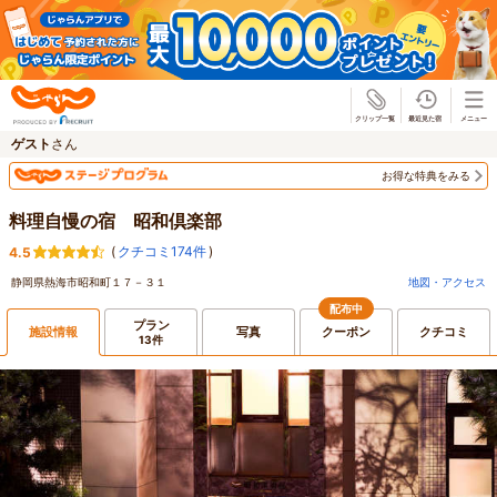
じゃらん
ゲスト
さん
お得な特典をみる
料理自慢の宿 昭和倶楽部
(
クチコミ174件
)
4.5
静岡県熱海市昭和町１７－３１
地図・アクセス
配布中
プラン
施設情報
写真
クーポン
クチコミ
13件