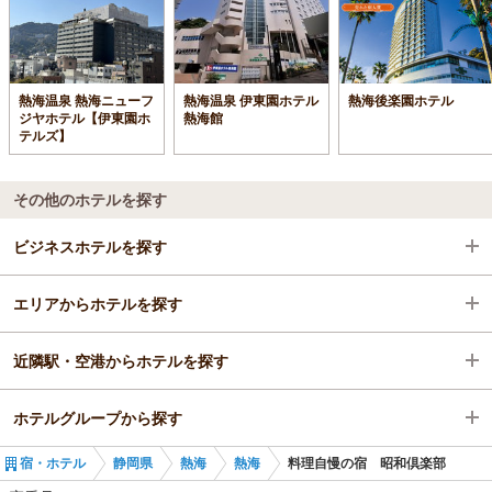
熱海温泉 熱海ニューフ
熱海温泉 伊東園ホテル
熱海後楽園ホテル
ジヤホテル【伊東園ホ
熱海館
テルズ】
その他のホテルを探す
ビジネスホテルを探す
エリアからホテルを探す
静岡県
近隣駅・空港からホテルを探す
熱海
静岡県
ホテルグループから探す
熱海
熱海
来宮駅
宿・ホテル
静岡県
熱海
熱海
料理自慢の宿 昭和倶楽部
熱海駅
熱海
熱海駅
全国の万葉倶楽部グループ