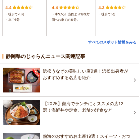
4.4
4.4
4.3
・徒歩で20分
・車で5分 当館より箱根方
・徒歩で5分
・車で5分
面へお車で約５分。
すべてのスポット情報をみる
静岡県のじゃらんニュース関連記事
浜松うなぎの美味しい店9選！浜松出身者が
おすすめする名店を紹介
【2025】熱海でランチにオススメの店12
選！海鮮丼や定食、老舗の洋食など
熱海のおすすめお土産19選！スイーツ・おつ