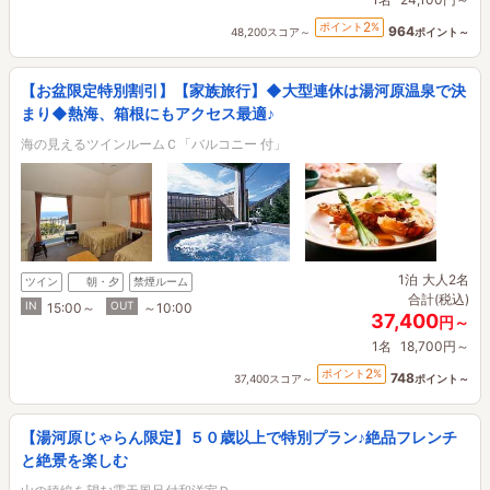
2
ポイント
%
964
48,200スコア～
ポイント～
【お盆限定特別割引】【家族旅行】◆大型連休は湯河原温泉で決
まり◆熱海、箱根にもアクセス最適♪
海の見えるツインルームＣ「バルコニー 付」
1泊
大人2名
ツイン
朝・夕
禁煙ルーム
合計(税込)
IN
OUT
15:00～
～10:00
37,400
円～
1名
18,700円～
2
ポイント
%
748
37,400スコア～
ポイント～
【湯河原じゃらん限定】５０歳以上で特別プラン♪絶品フレンチ
と絶景を楽しむ