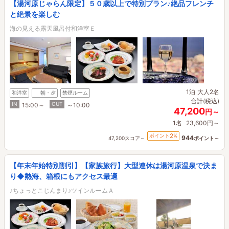
【湯河原じゃらん限定】５０歳以上で特別プラン♪絶品フレンチ
と絶景を楽しむ
海の見える露天風呂付和洋室Ｅ
1泊
大人2名
和洋室
朝・夕
禁煙ルーム
合計(税込)
IN
OUT
15:00～
～10:00
47,200
円～
1名
23,600円～
2
ポイント
%
944
47,200スコア～
ポイント～
【年末年始特別割引】【家族旅行】大型連休は湯河原温泉で決ま
り◆熱海、箱根にもアクセス最適
♪ちょっとこじんまり♪ツインルームＡ