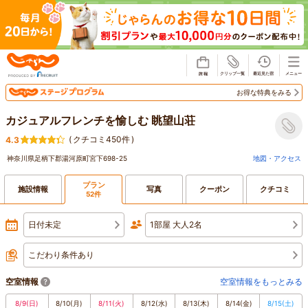
じゃらん
お得な特典をみる
カジュアルフレンチを愉しむ 眺望山荘
(
クチコミ450件
)
4.3
神奈川県足柄下郡湯河原町宮下698-25
地図・アクセス
プラン
施設情報
写真
クーポン
クチコミ
52件
日付未定
1部屋 大人2名
こだわり条件あり
空室情報
空室情報をもっとみる
8/9
(日)
8/10
(月)
8/11
(火)
8/12
(水)
8/13
(木)
8/14
(金)
8/15
(土)