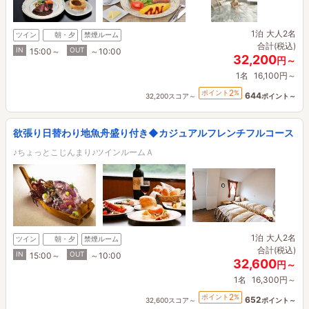
1泊
大人2名
ツイン
朝・夕
禁煙ルーム
合計(税込)
IN
OUT
15:00～
～10:00
32,200
円～
1名
16,100円～
2
ポイント
%
644
32,200スコア～
ポイント～
欲張り日替わり地魚舟盛り付き◆カジュアルフレンチフルコース
♪ちょっとこじんまり♪ツインルームＡ
1泊
大人2名
ツイン
朝・夕
禁煙ルーム
合計(税込)
IN
OUT
15:00～
～10:00
32,600
円～
1名
16,300円～
2
ポイント
%
652
32,600スコア～
ポイント～