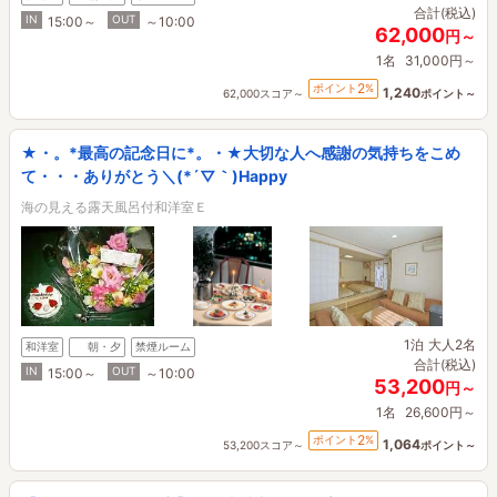
合計(税込)
IN
OUT
15:00～
～10:00
62,000
円～
1名
31,000円～
2
ポイント
%
1,240
62,000スコア～
ポイント～
★・。*最高の記念日に*。・★大切な人へ感謝の気持ちをこめ
て・・・ありがとう＼(*´▽｀)Happy
海の見える露天風呂付和洋室Ｅ
1泊
大人2名
和洋室
朝・夕
禁煙ルーム
合計(税込)
IN
OUT
15:00～
～10:00
53,200
円～
1名
26,600円～
2
ポイント
%
1,064
53,200スコア～
ポイント～