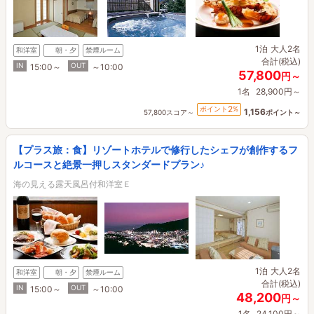
1泊
大人2名
和洋室
朝・夕
禁煙ルーム
合計(税込)
IN
OUT
15:00～
～10:00
57,800
円～
1名
28,900円～
2
ポイント
%
1,156
57,800スコア～
ポイント～
【プラス旅：食】リゾートホテルで修行したシェフが創作するフ
ルコースと絶景一押しスタンダードプラン♪
海の見える露天風呂付和洋室Ｅ
1泊
大人2名
和洋室
朝・夕
禁煙ルーム
合計(税込)
IN
OUT
15:00～
～10:00
48,200
円～
1名
24,100円～