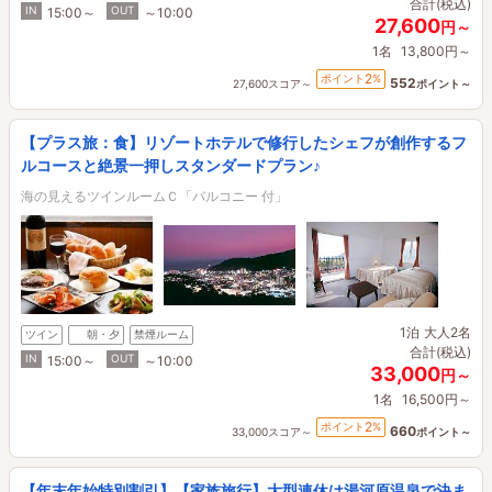
合計(税込)
IN
OUT
15:00～
～10:00
27,600
円～
1名
13,800円～
2
ポイント
%
552
27,600スコア～
ポイント～
【プラス旅：食】リゾートホテルで修行したシェフが創作するフ
ルコースと絶景一押しスタンダードプラン♪
海の見えるツインルームＣ「バルコニー 付」
1泊
大人2名
ツイン
朝・夕
禁煙ルーム
合計(税込)
IN
OUT
15:00～
～10:00
33,000
円～
1名
16,500円～
2
ポイント
%
660
33,000スコア～
ポイント～
【年末年始特別割引】【家族旅行】大型連休は湯河原温泉で決ま