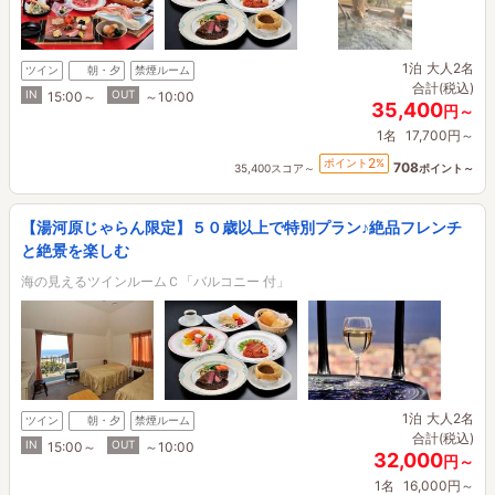
1泊
大人2名
ツイン
朝・夕
禁煙ルーム
合計(税込)
IN
OUT
15:00～
～10:00
35,400
円～
1名
17,700円～
2
ポイント
%
708
35,400スコア～
ポイント～
【湯河原じゃらん限定】５０歳以上で特別プラン♪絶品フレンチ
と絶景を楽しむ
海の見えるツインルームＣ「バルコニー 付」
1泊
大人2名
ツイン
朝・夕
禁煙ルーム
合計(税込)
IN
OUT
15:00～
～10:00
32,000
円～
1名
16,000円～