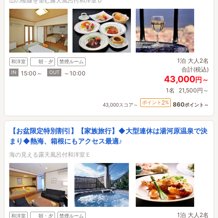
山の稜線を望む露天風呂付和洋室Ｄ
1泊
大人2名
和洋室
朝・夕
禁煙ルーム
合計(税込)
IN
OUT
15:00～
～10:00
43,000
円～
1名
21,500円～
2
ポイント
%
860
43,000スコア～
ポイント～
【お盆限定特別割引】【家族旅行】◆大型連休は湯河原温泉で決
まり◆熱海、箱根にもアクセス最適♪
海の見える露天風呂付和洋室Ｅ
1泊
大人2名
和洋室
朝・夕
禁煙ルーム