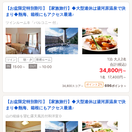
【お盆限定特別割引】【家族旅行】◆大型連休は湯河原温泉で決
まり◆熱海、箱根にもアクセス最適♪
ツインルームＢ「バルコニー 付」
1泊
大人2名
ツイン
朝・夕
禁煙ルーム
合計(税込)
IN
OUT
15:00～
～10:00
34,800
円～
1名
17,400円～
2
ポイント
%
696
34,800スコア～
ポイント～
【お盆限定特別割引】【家族旅行】◆大型連休は湯河原温泉で決
まり◆熱海、箱根にもアクセス最適♪
山の稜線を望む露天風呂付和洋室Ｄ