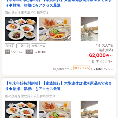
り◆熱海、箱根にもアクセス最適
海の見える露天風呂付和洋室Ｅ
1泊
大人2名
和洋室
朝・夕
禁煙ルーム
合計(税込)
IN
OUT
15:00～
～10:00
62,000
円～
1名
31,000円～
2
ポイント
%
1,240
62,000スコア～
ポイント～
【年末年始特別割引】【家族旅行】大型連休は湯河原温泉で決ま
り◆熱海、箱根にもアクセス最適
山の稜線を望む露天風呂付和洋室Ｄ