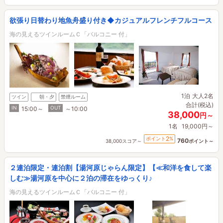
欲張り日替わり地魚舟盛り付き◆カジュアルフレンチフルコース
海の見えるツインルームＣ「バルコニー 付」
1泊
大人2名
ツイン
朝・夕
禁煙ルーム
合計(税込)
IN
OUT
15:00～
～10:00
38,000
円～
1名
19,000円～
2
ポイント
%
760
38,000スコア～
ポイント～
２連泊限定・連泊割【湯河原じゃらん限定】【≪和洋を食して楽
しむ≫湯河原を中心に２泊の滞在をゆっくり♪
海の見えるツインルームＣ「バルコニー 付」