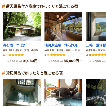
#
露天風呂付き客室でゆっくりと過ごせる宿
海石榴 つばき
湯河原温泉 懐石旅庵 阿しか里
三輪 湯河原
神奈川県 / 湯河原・真鶴・小田原
神奈川県 / 湯河原・真鶴・小田原
神奈川県 / 湯河
4.9
4.9
4.8
91,080円～
85,800円～
大人2名(税込)
大人2名(税込)
大人2名(税込)
#
貸切風呂でゆったりと過ごせる宿