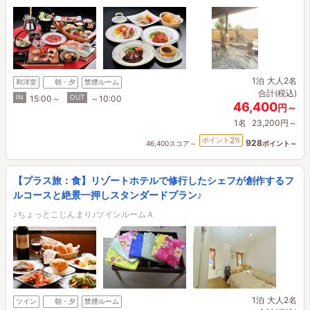
1泊
大人2名
和洋室
朝・夕
禁煙ルーム
合計(税込)
IN
OUT
15:00～
～10:00
46,400
円～
1名
23,200円～
2
ポイント
%
928
46,400スコア～
ポイント～
【プラス旅：食】リゾートホテルで修行したシェフが創作するフ
ルコースと絶景一押しスタンダードプラン♪
♪ちょっとこじんまり♪ツインルームＡ
1泊
大人2名
ツイン
朝・夕
禁煙ルーム