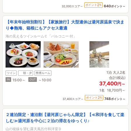
2
ポイント
%
640
32,000スコア～
ポイント～
【年末年始特別割引】【家族旅行】大型連休は湯河原温泉で決ま
り◆熱海、箱根にもアクセス最適
海の見えるツインルームＣ「バルコニー 付」
1泊
大人2名
ツイン
朝・夕
禁煙ルーム
合計(税込)
IN
OUT
15:00～
～10:00
37,400
円～
1名
18,700円～
2
ポイント
%
748
37,400スコア～
ポイント～
２連泊限定・連泊割【湯河原じゃらん限定】【≪和洋を食して楽
しむ≫湯河原を中心に２泊の滞在をゆっくり♪
山の稜線を望む露天風呂付和洋室Ｄ