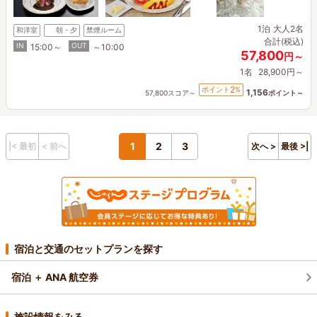
1泊
大人2名
和洋室
朝・夕
禁煙ルーム
合計(税込)
IN
OUT
15:00～
～10:00
57,800
円～
1名
28,900円～
2
ポイント
%
1,156
57,800スコア～
ポイント～
1
2
3
|< 最初
< 前へ
次へ >
最後 >|
宿泊と交通のセットプランを探す
宿泊 ＋ ANA 航空券
施設情報をみる