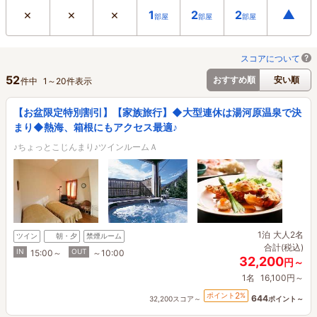
×
×
×
▲
1
2
2
部屋
部屋
部屋
スコアについて
52
おすすめ順
安い順
件中
1
～
20
件表示
【お盆限定特別割引】【家族旅行】◆大型連休は湯河原温泉で決
まり◆熱海、箱根にもアクセス最適♪
♪ちょっとこじんまり♪ツインルームＡ
1泊
大人2名
ツイン
朝・夕
禁煙ルーム
合計(税込)
IN
OUT
15:00～
～10:00
32,200
円～
1名
16,100円～
2
ポイント
%
644
32,200スコア～
ポイント～