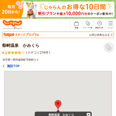
じゃらん
お得な特典をみる
祭畤温泉 かみくら
(
クチコミ274件
)
4.2
岩手県一関市厳美町字祭畤３２
施設TOP
祭畤温泉 かみくら