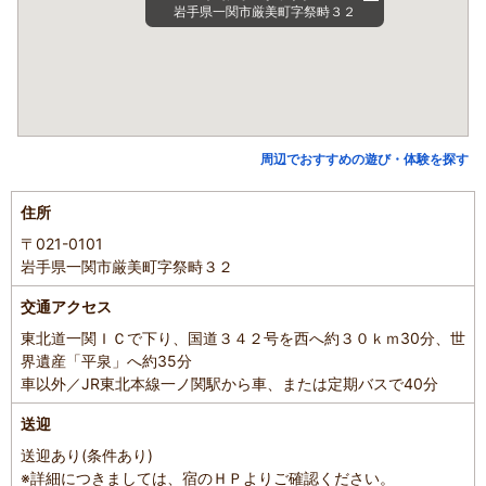
岩手県一関市厳美町字祭畤３２
周辺でおすすめの遊び・体験を探す
住所
〒021-0101
岩手県一関市厳美町字祭畤３２
交通アクセス
東北道一関ＩＣで下り、国道３４２号を西へ約３０ｋｍ30分、世
界遺産「平泉」へ約35分
車以外／JR東北本線一ノ関駅から車、または定期バスで40分
送迎
送迎あり(条件あり)
※詳細につきましては、宿のＨＰよりご確認ください。