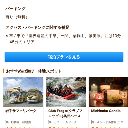
パーキング
有り（無料）
アクセス・パーキングに関する補足
※ 車 ⁄ 車で『世界遺産の平泉、一関、栗駒山、厳美渓』には10分
～45分のエリア
宿泊プランを見る
おすすめの遊び・体験スポット
岩手サファリパーク
Club Frog’s(クラブフ
Michinoku Candle
ロッグス)奥州ベース
動物園・植物園
カヌー・カヤック
キャンドル作り(アロマキャンドル等)