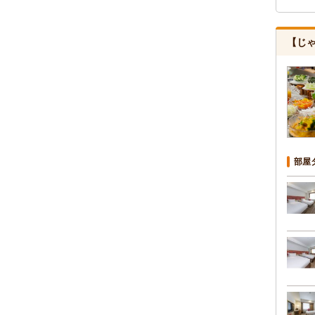
【じ
部屋