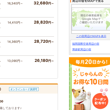
32,680
16,340円～
円～
～
～
28,820
14,410円～
円～
～
～
この宿周辺のMAPを表示
28,720
14,360円～
円～
～
福岡国際空港周辺の宿
～
博多駅周辺の宿
26,180
13,090円～
円～
～
～
食付）
オンラインカード決済可
00
備しております♪