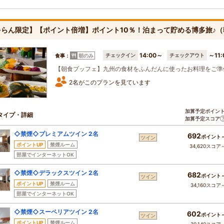
ゃらん限定】【ポイント倍増】ポイント10％！泊まって貯める博多旅♪
14:00～
～11:
チェックイン
チェックアウト
食事：
朝のみ
【朝食ブッフェ】九州の食材をふんだんに使ったお料理をご準
2名がこのプランを見ています
加算予定ポイン
タイプ・詳細
加算予定スコア
◇禁煙◇プレミアムツイン 2名
692
ポイント
ツイン
ポイントUP
禁煙ルーム
34,620スコア
部屋でインターネットOK
◇禁煙◇デラックスツイン 2名
682
ポイント
ツイン
ポイントUP
禁煙ルーム
34,160スコア
部屋でインターネットOK
◇禁煙◇スーペリアツイン 2名
602
ポイント
ツイン
ポイントUP
禁煙ルーム