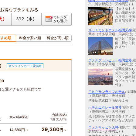
福岡フローラルイン西中洲
(福
市（博多駅周辺・天神周辺）)
お得なプランをみる
【大人気】人
気の漫画が読
み放題！漫画
カレンダー
（火）
8/12（水）
図書館設置！
から選択
リッチモンドホテル福岡天神
(
岡市（博多駅周辺・天神周辺）
すすめ順
料金が安い順
料金が高い順
地下鉄「天神
南」駅から徒
歩３分！
ホテルグランビュー福岡空港
(
岡市（博多駅周辺・天神周辺）
し）
オンラインカード決済可
福岡空港から
徒歩８分。全
プラン無料朝
00
食ビュッフェ
付き。
は交通アクセスも抜群です
ＴＫＰサンライフホテル
(福岡
（博多駅周辺・天神周辺）)
博多駅筑紫口正面徒歩２分
ホテルエクレール博多
(福岡市
（博多駅周辺・天神周辺）)
ト
合計(税込)
地下鉄駅から徒歩２分！アメニ
大人1名(税込)
1泊 大人2名
ティ・ヘアアイロンなど充実♪
ウェルキャビン天神
(福岡市（
29,360
14,680円～
円～
～
多駅周辺・天神周辺）)