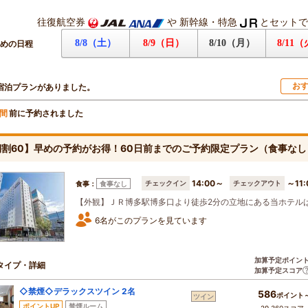
往復航空券
や
新幹線・特急
とセットで
8/8（土）
8/9（日）
8/10（月）
8/11
めの日程
お
宿泊プランがありました。
前に予約されました
間
期割60】早めの予約がお得！60日前までのご予約限定プラン（食事な
14:00～
～11:
チェックイン
チェックアウト
食事：
食事なし
【外観】ＪＲ博多駅博多口より徒歩2分の立地にある当ホテル
6名がこのプランを見ています
加算予定ポイン
タイプ・詳細
加算予定スコア
◇禁煙◇デラックスツイン 2名
586
ポイント
ツイン
ポイントUP
禁煙ルーム