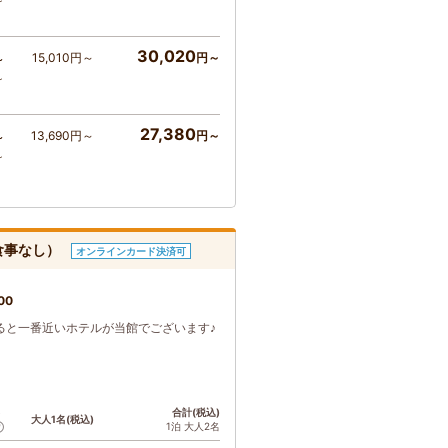
～
30,020
15,010円～
円～
～
～
27,380
13,690円～
円～
～
～
食事なし）
オンラインカード決済可
00
ると一番近いホテルが当館でございます♪
ト
合計(税込)
大人1名(税込)
1泊 大人2名