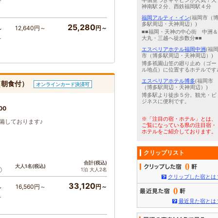
～
半個室つきキャビンが人気！天
神南駅２分、西鉄福岡駅４分
福岡アルティ・イン
(福岡市（
多駅周辺・天神周辺）)
25,280
12,640円～
円～
～
■■福岡・天神の中心街 中洲＆
～
大丸・三越へ徒歩数分■■
エスペリアホテル福岡中洲
(福
市（博多駅周辺・天神周辺）)
博多祇園山笠の廻り止め（ゴー
ル地点）に位置するホテルです
エスペリアホテル博多
(福岡市
（朝食付）
オンラインカード決済可
（博多駅周辺・天神周辺）)
博多駅より徒歩５分。観光・ビ
ジネスに便利です。
00
※「注目の宿・ホテル」とは、
備しております♪
ご覧になっている県の注目宿・
ホテルをご紹介しております。
クリップリスト
ト
合計(税込)
0
大人1名(税込)
1泊 大人2名
クリップした宿とは
33,120
16,560円～
円～
～
0
～
最近見た宿とは