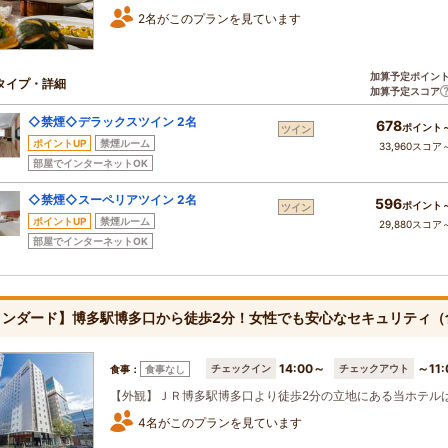
2名がこのプランを見ています
加算予定ポイン
タイプ・詳細
加算予定スコア
◇禁煙◇デラックスツイン 2名
678
ポイント
ツイン
ポイントUP
禁煙ルーム
33,960スコア
部屋でインターネットOK
◇禁煙◇スーペリアツイン 2名
596
ポイント
ツイン
ポイントUP
禁煙ルーム
29,880スコア
部屋でインターネットOK
タンダード】博多駅博多口から徒歩2分！女性でも安心なセキュリティ
14:00～
～11:
チェックイン
チェックアウト
食事：
食事なし
【外観】ＪＲ博多駅博多口より徒歩2分の立地にある当ホテル
4名がこのプランを見ています