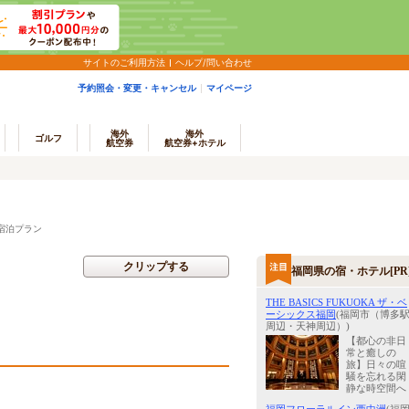
サイトのご利用方法
ヘルプ/問い合わせ
予約照会・変更・キャンセル
マイページ
海外
海外
ゴルフ
航空券
航空券+ホテル
宿泊プラン
クリップする
福岡県の宿・ホテル[PR
THE BASICS FUKUOKA ザ・ベ
ーシックス福岡
(福岡市（博多
周辺・天神周辺）)
【都心の非日
常と癒しの
旅】日々の喧
騒を忘れる閑
静な時空間へ