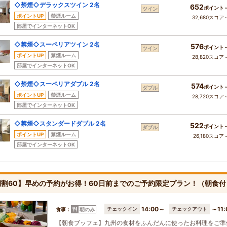
◇禁煙◇デラックスツイン 2名
652
ポイント
ツイン
ポイントUP
禁煙ルーム
32,680スコア
部屋でインターネットOK
◇禁煙◇スーペリアツイン 2名
576
ポイント
ツイン
ポイントUP
禁煙ルーム
28,820スコア
部屋でインターネットOK
◇禁煙◇スーペリアダブル 2名
574
ポイント
ダブル
ポイントUP
禁煙ルーム
28,720スコア
部屋でインターネットOK
◇禁煙◇スタンダードダブル 2名
522
ポイント
ダブル
ポイントUP
禁煙ルーム
26,180スコア
部屋でインターネットOK
期割60】早めの予約がお得！60日前までのご予約限定プラン！（朝
14:00～
～11:
チェックイン
チェックアウト
食事：
朝のみ
【朝食ブッフェ】九州の食材をふんだんに使ったお料理をご準