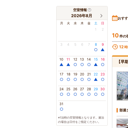
空室情報
2026年8月
おすす
月
火
水
木
金
土
日
1
2
10
件の
3
4
5
6
7
8
9
12
時
○
▲
10
11
12
13
14
15
16
【早
▲
▲
○
○
○
▲
○
17
18
19
20
21
22
23
○
○
○
○
○
▲
○
24
25
26
27
28
29
30
○
○
○
○
○
○
○
31
○
部屋
※1泊時の空室情報となります。連泊
の場合は日付をご指定ください。