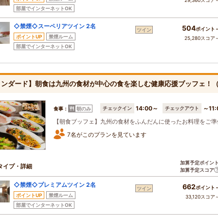
29,360スコア
部屋でインターネットOK
◇禁煙◇スーペリアツイン 2名
504
ポイント
ツイン
ポイントUP
禁煙ルーム
25,280スコア
部屋でインターネットOK
タンダード】朝食は九州の食材が中心の食を楽しむ健康応援ブッフェ！
14:00～
～11:
チェックイン
チェックアウト
食事：
朝のみ
【朝食ブッフェ】九州の食材をふんだんに使ったお料理をご準
7名がこのプランを見ています
加算予定ポイン
タイプ・詳細
加算予定スコア
◇禁煙◇プレミアムツイン 2名
662
ポイント
ツイン
ポイントUP
禁煙ルーム
33,120スコア
部屋でインターネットOK