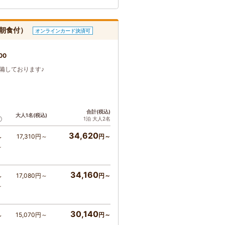
（朝食付）
オンラインカード決済可
00
備しております♪
ト
合計(税込)
大人1名(税込)
1泊 大人2名
34,620
17,310円～
円～
～
～
34,160
17,080円～
円～
～
～
30,140
15,070円～
円～
～