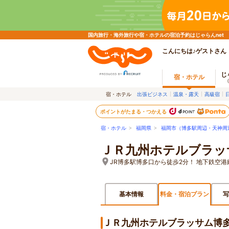
国内旅行・海外旅行や宿・ホテルの宿泊予約はじゃらんnet
こんにちは♪ゲストさん
じ
宿・ホテル
宿・ホテル
出張ビジネス
温泉・露天
高級宿
ポイントがたまる・つかえる
宿・ホテル
>
福岡県
>
福岡市（博多駅周辺・天神周
ＪＲ九州ホテルブラッ
JR博多駅博多口から徒歩2分！ 地下鉄空
基本情報
料金・宿泊プラン
写
ＪＲ九州ホテルブラッサム博