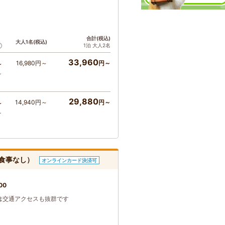
ト
合計(税込)
大人1名(税込)
1泊 大人2名
33,960
16,980円～
円～
～
～
29,880
14,940円～
円～
～
～
（食事なし）
オンラインカード決済可
00
は交通アクセスも抜群です