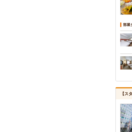
部屋
【ス