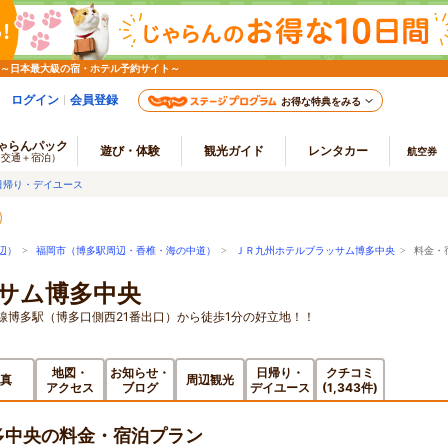
 ～日本最大級の宿・ホテル予約サイト～
ログイン
会員登録
お得な特典をみる
ゃらんパック
遊び・体験
観光ガイド
レンタカー
航空券
（交通＋宿泊）
日帰り・デイユース
辺）
>
福岡市（博多駅周辺・香椎・海の中道）
>
ＪＲ九州ホテルブラッサム博多中央
> 料金・
サム博多中央
港線博多駅（博多口側西21番出口）から徒歩1分の好立地！！
地図・
お知らせ・
日帰り・
クチコミ
真
周辺観光
アクセス
ブログ
デイユース
(1,343件)
多中央の料金・宿泊プラン