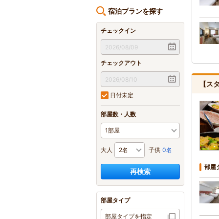
宿泊プランを探す
チェックイン
チェックアウト
【ス
日付未定
部屋数・人数
大人
子供
0名
部屋
再検索
部屋タイプ
部屋タイプを指定