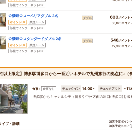
30,140スコア
部屋でインターネットOK
◇禁煙◇スーペリアダブル 2名
600
ポイント
ダブル
ポイントUP
禁煙ルーム
30,020スコア
部屋でインターネットOK
◇禁煙◇スタンダードダブル 2名
546
ポイント
ダブル
ポイントUP
禁煙ルーム
27,380スコア
部屋でインターネットOK
連泊以上限定】博多駅博多口から一番近いホテルで九州旅行の拠点に♪（
14:00～
～11:
チェックイン
チェックアウト
食事：
食事なし
博多駅からキャナルシティ博多や中州方面の出口(博多口)を出
加算予定ポイン
タイプ・詳細
加算予定スコア