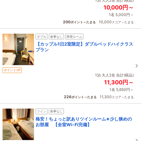
1泊 大人2名 合計(税込)
10,000円～
1名 5,000円～
200
10,000
ポイント～たまる
スコア～たまる
ダブル
食事なし
禁煙ルーム
【カップル1日2室限定】ダブルベッドハイクラス
プラン
ポイントUP
1泊 大人2名 合計(税込)
11,300円～
1名 5,650円～
226
11,300
ポイント～たまる
スコア～たまる
ツイン
食事なし
格安！ちょっと訳ありツインルーム※少し狭めの
お部屋 【全室Wi-Fi完備】