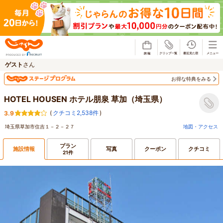
じゃらん
ゲスト
さん
お得な特典をみる
HOTEL HOUSEN ホテル朋泉 草加（埼玉県）
(
クチコミ2,538件
)
3.9
埼玉県草加市住吉１－２－２７
地図・アクセス
プラン
施設情報
写真
クーポン
クチコミ
21件