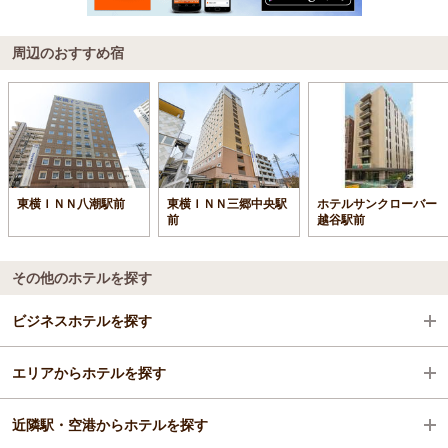
周辺のおすすめ宿
東横ＩＮＮ八潮駅前
東横ＩＮＮ三郷中央駅
ホテルサンクローバー
前
越谷駅前
その他のホテルを探す
ビジネスホテルを探す
エリアからホテルを探す
埼玉県
近隣駅・空港からホテルを探す
越谷・草加
埼玉県