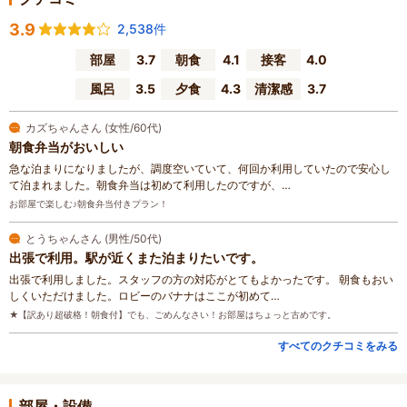
3.9
2,538件
部屋
3.7
朝食
4.1
接客
4.0
風呂
3.5
夕食
4.3
清潔感
3.7
カズちゃんさん (女性/60代)
朝食弁当がおいしい
急な泊まりになりましたが、調度空いていて、何回か利用していたので安心し
て泊まれました。朝食弁当は初めて利用したのですが、…
お部屋で楽しむ♪朝食弁当付きプラン！
とうちゃんさん (男性/50代)
出張で利用。駅が近くまた泊まりたいです。
出張で利用しました。スタッフの方の対応がとてもよかったです。 朝食もおい
しくいただけました。ロビーのバナナはここが初めて…
★【訳あり超破格！朝食付】でも、ごめんなさい！お部屋はちょっと古めです。
すべてのクチコミをみる
部屋・設備