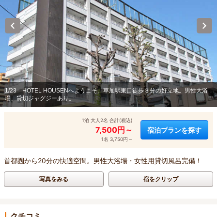
1/23
HOTEL HOUSENへようこそ。草加駅東口徒歩３分の好立地。男性大浴
場、貸切ジャグジーあり。
1泊 大人2名 合計(税込)
7,500円～
宿泊プランを探す
1名 3,750円～
首都圏から20分の快適空間。男性大浴場・女性用貸切風呂完備！
写真をみる
宿をクリップ
クチコミ