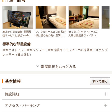
地上デジタル放送､動画配
シングルルームはご自宅の
セミダブルベッドルーム2
信サービスに加えYouTube
様に居心地の良い空間。イ
人用は低反発ファイテンア
やAbemaTV、huluが視聴
ンターネットも全室接続無
クアチタンマットを採用。
可能となりました。
料。
ミニキッチンもあります。
標準的な部屋設備
全室バストイレ・全室シャワー・全室冷暖房・テレビ・空の冷蔵庫・ズボンプ
レッサー（貸出含む）
部屋情報をもっとみる
基本情報
すべて開く
施設詳細
アクセス・パーキング