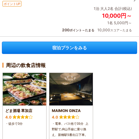
ポイントUP
1泊 大人2名 合計(税込)
10,000円～
1名 5,000円～
200
10,000
ポイント～たまる
スコア～たまる
宿泊プランをみる
周辺の飲食店情報
どま酒場 草加店
MAIMON GINZA
4.0
4.0
・徒歩で3分
・電車、バス他で35分 上
野駅でJR山手線に乗り換
え、新橋駅5番出口下車。