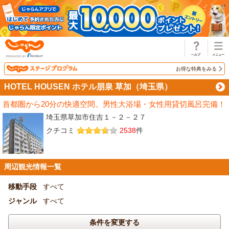
じゃらん
お得な特典をみる
HOTEL HOUSEN ホテル朋泉 草加（埼玉県）
首都圏から20分の快適空間。男性大浴場・女性用貸切風呂完備！
埼玉県草加市住吉１－２－２７
クチコミ
2538
件
周辺観光情報一覧
移動手段
すべて
ジャンル
すべて
条件を変更する