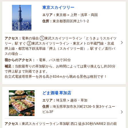
東京スカイツリー
エリア：
東京都 > 上野・浅草・両国
住所：
東京都墨田区押上1-1-2
アクセス：
電車の場合 ①東武スカイツリーライン「とうきょうスカイツ
リー」駅 すぐ ②東武スカイツリーライン・東京メトロ半蔵門線・京成
押上線・都営地下鉄浅草線「押上（スカイツリー前）」駅 すぐ／直行バ
スの場合 …
宿からのアクセス：
・電車、バス他で30分
補足：
当館最寄りの草加駅から、お時間によっては乗り換えなし約30分
で押上駅まで到着できます。
自立式電波塔世界一を誇る高さ634ｍから眺める景色は格別です！
どま酒場 草加店
エリア：
埼玉県 > 越谷・草加
住所：
埼玉県草加市氷川町2126-5 第3ケイユー
ビル3F
アクセス：
東武スカイツリーライン草加駅 西口 徒歩30秒/VARIE2 目の前