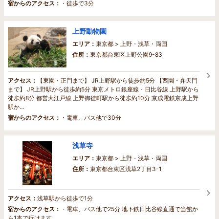
宿からのアクセス：
・徒歩で3分
上野動物園
エリア：
東京都 > 上野・浅草・両国
住所：
東京都台東区上野公園9-83
アクセス：
【東園・正門まで】 JR上野駅から徒歩約5分 【西園・弁天門
まで】 JR上野駅から徒歩約5分 東京メトロ銀座線・日比谷線 上野駅から
徒歩約8分 都営大江戸線 上野御徒町駅から徒歩約10分 京成電鉄京成上野
駅か…
宿からのアクセス：
・電車、バス他で30分
浅草寺
エリア：
東京都 > 上野・浅草・両国
住所：
東京都台東区浅草2丁目3-1
アクセス：
浅草駅から徒歩で1分
宿からのアクセス：
・電車、バス他で25分 地下鉄日比谷線直通で当館か
ら1本で行けます。