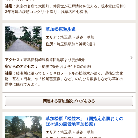
補足：
東京の名所で大提灯、仲見世が江戸情緒を伝える。現本堂は昭和3
3年再建の鉄筋コンクリ-ト造り。浅草名所七福神。
草加松原遊歩道
エリア：
埼玉県 > 越谷・草加
住所：
埼玉県草加市神明2辺り
アクセス：
東武伊勢崎線松原団地駅より徒歩5分
宿からのアクセス：
・徒歩で5分 およそ1キロの距離
補足：
綾瀬川に沿って１・５キロメートルの松並木が続く。県指定文化
財「甚左エ門堰」や「松尾芭蕉像」など、のんびり散歩しながら草加の
歴史に触れてみよう。
関連する宿泊施設ブログをみる
草加松原「松並木」（国指定名勝おくの
ほそ道の風景地草加松原）
エリア：
埼玉県 > 越谷・草加