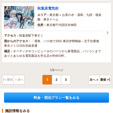
秋葉原電気街
エリア：
東京都 > お茶の水・湯島・九段・後楽
園・東京ドーム
住所：
東京都千代田区外神田
アクセス：
秋葉原駅下車すぐ
宿からのアクセス：
・電車、バス他で26分 東武伊勢崎線～北千住乗換
東京メトロ日比谷線直通
補足：
オーディオやコンピュータのパーツから家電製品，パソコンまで
ありとあらゆる電気製品を売る店が約600軒。
1/5ページ
1
|< 最初
< 前へ
2
3
次へ >
最後 >|
料金・宿泊プラン一覧をみる
施設情報をみる