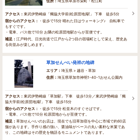
住所：
埼玉県草加市栄町・松江町
アクセス：
東武伊勢崎線「獨協大学前(松原団地)駅」 下車 徒歩5分
宿からのアクセス：
・徒歩で15分 晴れた日はウォーキング♪ 自転車で
もすぐです。
・電車、バス他で10分 お隣の松原団地駅からが至便です。
補足：
江戸時代、日光街道で江戸から2つ目の宿場町として栄え、歴史あ
る街並みが楽しめます。
草加せんべい発祥の地碑
エリア：
埼玉県 > 越谷・草加
住所：
埼玉県草加市神明1-40-1おせん公園内
アクセス：
東武伊勢崎線「草加駅」下車 徒歩13分／東武伊勢崎線「獨
協大学前(松原団地)駅」下車 徒歩15分
宿からのアクセス：
・徒歩で15分 松並木のすぐそばです。
・電車、バス他で10分 松原団地からが至便です。
補足：
草加せんべいのお店は、現在でも旧草加宿を中心に市域で約60店
舗があります。手作り感の強い、醤油味がベースの丸い素朴な米菓であ
り、この地碑はその歴史を物語るモニュメントであります。