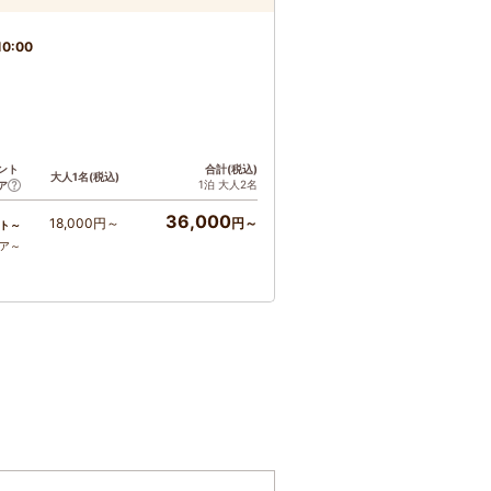
0:00
ント
合計(税込)
大人1名(税込)
1泊 大人2名
ア
36,000
18,000円～
円～
ト～
コア～