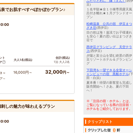
ふたりとわに 縁（えん）
(西
豆)
泉でお肌すべすべぽかぽかプラン♪
１名半額★全１０棟専用露天風
呂付き離れ★１月グランドオー
プン
松崎温泉 公共の宿 伊豆まつ
0:00
ざき荘
(西伊豆)
目の前は海！遠浅でお子様連れ
も安心！夏の思い出はまつざき
荘で
西伊豆グランピング 天空テラ
ス
(西伊豆)
夕陽と富士山を望む絶景の西伊
ント
合計(税込)
豆リゾートホテル＆グランピン
大人1名(税込)
1泊 大人2名
ア
グ
下田湾を一望できる全室オーシ
32,000
16,000円～
円～
ト～
ャンビューの宿 黒船ホテル
(
田・白浜)
コア～
夏本番！待望の新客室も完成し
販売開始へ！さあ、夏の下田
へ！
※「注目の宿・ホテル」とは、
ご覧になっている県の注目宿・
鯛刺しの魅力が味わえるプラン
ホテルをご紹介しております。
0:00
クリップリスト
0