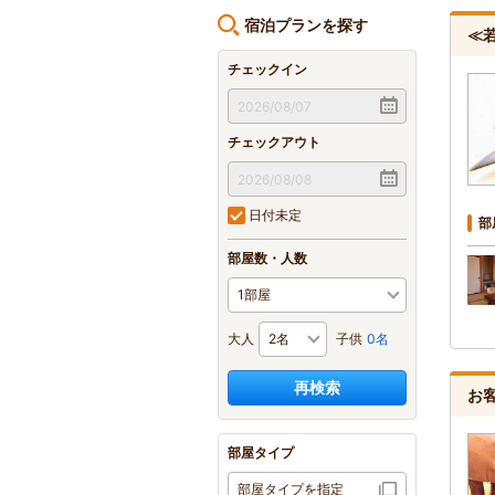
宿泊プランを探す
≪
チェックイン
チェックアウト
日付未定
部
部屋数・人数
大人
子供
0名
再検索
お
部屋タイプ
部屋タイプを指定