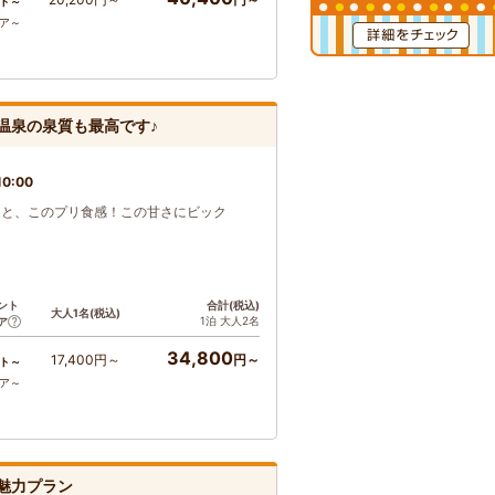
ト～
コア～
温泉の泉質も最高です♪
0:00
ると、このプリ食感！この甘さにビック
ント
合計(税込)
大人1名(税込)
1泊 大人2名
ア
34,800
17,400円～
円～
ト～
コア～
魅力プラン