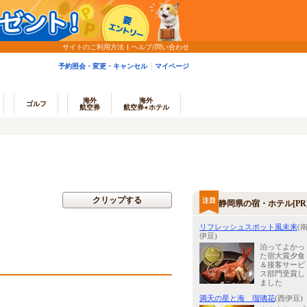
サイトのご利用方法
ヘルプ/問い合わせ
予約照会・変更・キャンセル
マイページ
海外
海外
ゴルフ
航空券
航空券+ホテル
クリップする
静岡県の宿・ホテル[PR
リフレッシュスポット風未来
(
伊豆)
泊ってよかっ
た宿大賞夕食
＆接客サービ
ス部門受賞し
ました
満天の星と海 瑠璃花
(西伊豆)