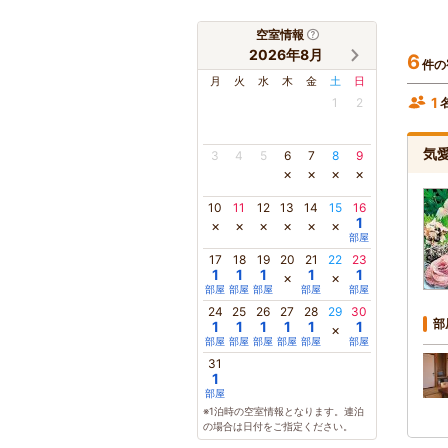
空室情報
2026年8月
6
件の
月
火
水
木
金
土
日
1
1
2
気
3
4
5
6
7
8
9
×
×
×
×
10
11
12
13
14
15
16
1
×
×
×
×
×
×
部屋
17
18
19
20
21
22
23
1
1
1
1
1
×
×
部屋
部屋
部屋
部屋
部屋
24
25
26
27
28
29
30
部
1
1
1
1
1
1
×
部屋
部屋
部屋
部屋
部屋
部屋
31
1
部屋
※1泊時の空室情報となります。連泊
の場合は日付をご指定ください。