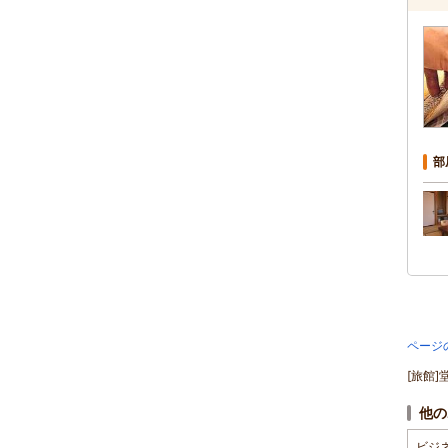
部
ページ
[旅館
他の
ビジ