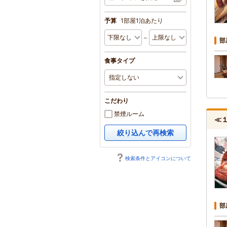
予算
1部屋1泊あたり
～
部
食事タイプ
こだわり
禁煙ルーム
≪
絞り込んで再検索
検索条件とアイコンについて
部