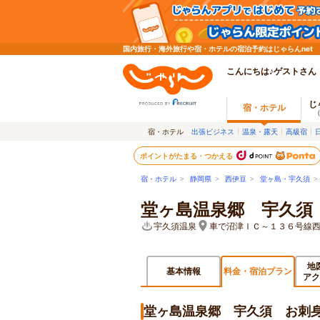
国内旅行・海外旅行や宿・ホテルの宿泊予約はじゃらんnet
こんにちは♪ゲストさん
じ
宿・ホテル
宿・ホテル
出張ビジネス
温泉・露天
高級宿
ポイントがたまる・つかえる
宿・ホテル
>
静岡県
>
西伊豆
>
堂ヶ島・宇久須
堂ヶ島温泉郷 宇久須
宇久須温泉
車で沼津ＩＣ～１３６号線
地
基本情報
料金・宿泊プラン
アク
堂ヶ島温泉郷 宇久須 お刺