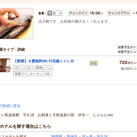
15:00～
～1
チェックイン
チェックアウト
食事：
朝・夕
活〆鯛です、お刺身の魅力を！！伝えます。
加算予定ポイ
屋タイプ・詳細
加算予定スコ
【禁煙】８畳無料Wi-Fi完備トイレ付
720
ポイン
和室
ポイント2%
禁煙ルーム
36,000ス
部屋でインターネットOK
の先頭に戻る
]堂ヶ島温泉郷 宇久須 お刺身と天然温泉の宿 伊豆一 じゃらんnet
ホテルを探す場合はこちら
ネスホテルを探す
静岡県
>
西伊豆
>
堂ヶ島・宇久須