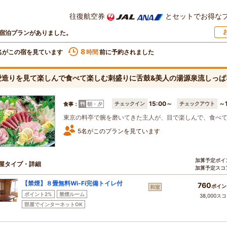
往復航空券
とセットでお得な
宿泊プランがありました。
8
名がこの宿を見ています
前に予約されました
時間
愛造りを見て楽しんで食べて楽しむ刺盛りに舌鼓&美人の湯源泉流しっぱ
15:00～
～1
チェックイン
チェックアウト
食事：
朝・夕
東京の料亭で腕を磨いてきた主人が、目で楽しんで、食べ
5名がこのプランを見ています
加算予定ポイ
屋タイプ・詳細
加算予定スコ
【禁煙】８畳無料Wi-Fi完備トイレ付
760
ポイン
和室
ポイント2%
禁煙ルーム
38,000ス
部屋でインターネットOK