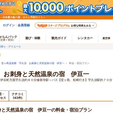
 ～日本最大級の宿・ホテル予約サイト～
ログイン
会員登録
お得な特典をみる
ゃらんパック
遊び・体験
観光ガイド
レンタカー
航空券
（交通＋宿泊）
日帰り・デイユース
>
堂ヶ島温泉郷 宇久須 お刺身と天然温泉の宿 伊豆一
> 料金・宿泊プラン
 お刺身と天然温泉の宿 伊豆一
西伊豆町方面宇久須約８０分修善寺駅～バス【堂ヶ島、松崎行き】宇久須駅約７０分
図・
クチコミ
セス
(43件)
身と天然温泉の宿 伊豆一の料金・宿泊プラン