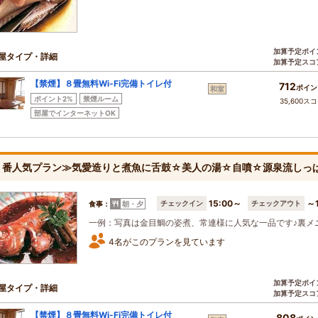
加算予定ポイ
屋タイプ・詳細
加算予定スコ
【禁煙】８畳無料Wi-Fi完備トイレ付
712
ポイン
和室
ポイント2%
禁煙ルーム
35,600ス
部屋でインターネットOK
１番人気プラン≫気愛造りと煮魚に舌鼓☆美人の湯☆自噴☆源泉流しっ
15:00～
～1
チェックイン
チェックアウト
食事：
朝・夕
一例：写真は金目鯛の姿煮、常連様に人気な一品です♪裏メ
4名がこのプランを見ています
加算予定ポイ
屋タイプ・詳細
加算予定スコ
【禁煙】８畳無料Wi-Fi完備トイレ付
808