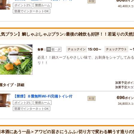
ポイン
和室
ポイント2%
禁煙ルーム
40,400ス
部屋でインターネットOK
人気プラン】鯛しゃぶしゃぶプラン♪最後の雑炊も好評！！若返りの天然
15:00～
～1
チェックイン
チェックアウト
食事：
朝・夕
必見！！鍋スープもやさしい味で、お刺身をシャブしてみ
リ！！
加算予定ポイ
屋タイプ・詳細
加算予定スコ
【禁煙】８畳無料Wi-Fi完備トイレ付
696
ポイン
和室
ポイント2%
禁煙ルーム
34,800ス
部屋でインターネットOK
日本酒にあう一品＞アワビの旨さにうふふ♪切り方で変わる鯛うす造りの