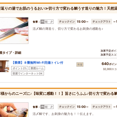
若返りの湯でお肌のうるおい≫切り方で変わる鯛うす造りの魅力！天然温
15:00～
～1
チェックイン
チェックアウト
食事：
朝・夕
活〆鯛の薄造り、切り方で変わるお刺身の感動を♪
加算予定ポイ
屋タイプ・詳細
加算予定スコ
【禁煙】８畳無料Wi-Fi完備トイレ付
640
ポイン
和室
ポイント2%
禁煙ルーム
32,000ス
部屋でインターネットOK
客様からのニーズに♪【味変に感動！！】旨さにうふふ♪切り方で変わる
15:00～
～1
チェックイン
チェックアウト
食事：
朝・夕
活〆鯛です、お刺身の魅力を！！伝えます。