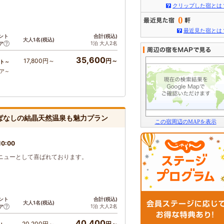
クリップした宿とは
0
最近見た宿とは
ント
合計(税込)
大人1名(税込)
1泊 大人2名
ア
35,600
17,800円～
円～
ト～
コア～
ぱなしの結晶天然温泉も魅力プラン
この宿周辺のMAPを表示
0:00
ニューとして喜ばれております。
ント
合計(税込)
大人1名(税込)
1泊 大人2名
ア
40,400
20,200円～
円～