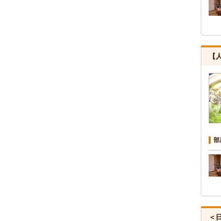
【
部
＜