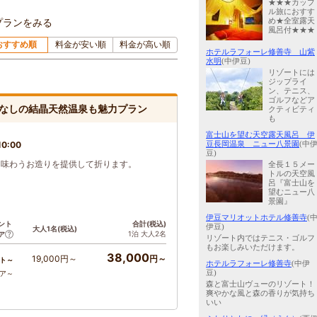
★★★カップ
ル旅におすす
プランをみる
め★全室露天
風呂付★★★
おすすめ順
料金が安い順
料金が高い順
ホテルラフォーレ修善寺 山紫
水明
(中伊豆)
リゾートには
ジップライ
ン、テニス、
ゴルフなどア
なしの結晶天然温泉も魅力プラン
クティビティ
も
富士山を望む天空露天風呂 伊
0:00
豆長岡温泉 ニュー八景園
(中
豆)
て味わうお造りを提供して折ります。
全長１５メー
トルの天空風
呂『富士山を
望むニュー八
景園』
伊豆マリオットホテル修善寺
(
ント
合計(税込)
伊豆)
大人1名(税込)
1泊 大人2名
ア
リゾート内ではテニス・ゴルフ
もお楽しみいただけます。
38,000
19,000円～
円～
ト～
ホテルラフォーレ修善寺
(中伊
豆)
コア～
森と富士山ヴューのリゾート！
爽やかな風と森の香りが気持ち
いい