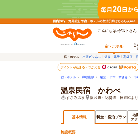
国内旅行・海外旅行や宿・ホテルの宿泊予約はじゃらんnet
こんにちは♪ゲストさん
じ
宿・ホテル
宿・ホテル
出張ビジネス
温泉・露天
高級宿
ポイントがたまる・つかえる
宿・ホテル
>
和歌山県
>
勝浦・串本・すさみ
>
串
温泉民宿 かわべ
すさみ温泉
阪和道～紀勢道・日置ICより
地
基本情報
料金・宿泊プラン
アク
施設概要