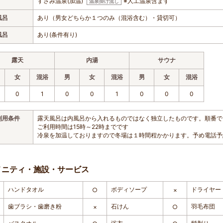
すさみ温泉(加温)
※人工温泉含まず
温泉掛け流し
風呂
あり（男女どちらか１つのみ（混浴含む）・貸切可）
風呂
あり(条件有り)
露天
内湯
サウナ
女
混浴
男
女
混浴
男
女
混浴
0
1
0
0
1
0
0
0
利用条件
露天風呂は内風呂から入れるものではなく独立したものです。順番で
ご利用時間は15時～22時までです
冷泉を加温しておりますので冬場は１時間程かかります。予め電話予
メニティ・施設・サービス
ハンドタオル
ボディソープ
ドライヤー
○
×
歯ブラシ・歯磨き粉
石けん
羽毛布団
×
○