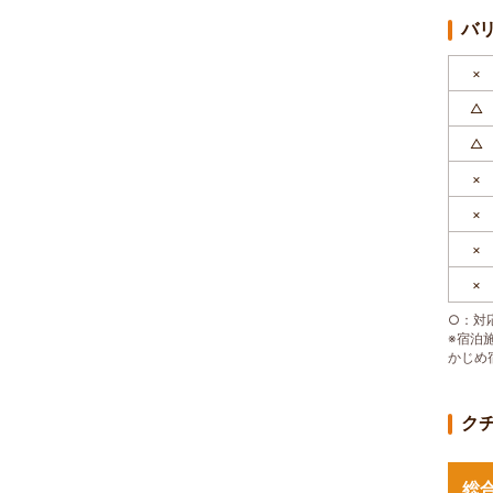
バ
×
△
△
×
×
×
×
○：対応
※宿泊
かじめ
ク
総