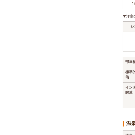
1
▼洋室
シ
部屋
標準
備
イン
関連
温