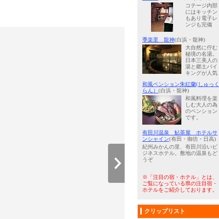
コテージ内部
にはキッチン
もあり電子レ
ンジも完備
季楽里 龍神
(白浜・龍神)
大自然に佇む
秘境の名湯。
日本三美人の
湯と郷土バイ
キングが人気
和風ペンション朱紅蘭(しゅっ
らん）
(白浜・龍神)
和風料理を楽
しむ大人の為
のペンション
です。
有田川温泉 鮎茶屋 ホテルサ
ンシャイン
(有田・御坊・日高)
紀州みかんの里、有田川沿いビ
ジネスホテル。敷地の温泉もど
うぞ
※「注目の宿・ホテル」とは、
ご覧になっている県の注目宿・
ホテルをご紹介しております。
クリップリスト