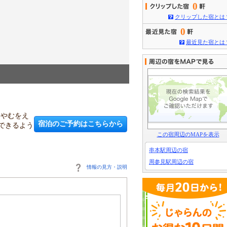
0
クリップした宿とは
0
最近見た宿とは
3
/
5
露天風呂の利用時間は15時
りやむをえ
宿泊のご予約はこちらから
できるよう
この宿周辺のMAPを表示
串本駅周辺の宿
周参見駅周辺の宿
情報の見方・説明