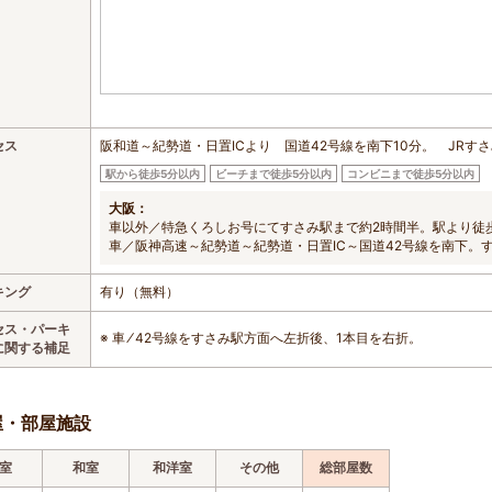
セス
阪和道～紀勢道・日置ICより 国道42号線を南下10分。 JRす
駅から徒歩5分以内
ビーチまで徒歩5分以内
コンビニまで徒歩5分以内
大阪：
車以外／特急くろしお号にてすさみ駅まで約2時間半。駅より徒
車／阪神高速～紀勢道～紀勢道・日置IC～国道42号線を南下。
キング
有り（無料）
セス・パーキ
※ 車 ⁄ 42号線をすさみ駅方面へ左折後、1本目を右折。
に関する補足
屋・部屋施設
室
和室
和洋室
その他
総部屋数