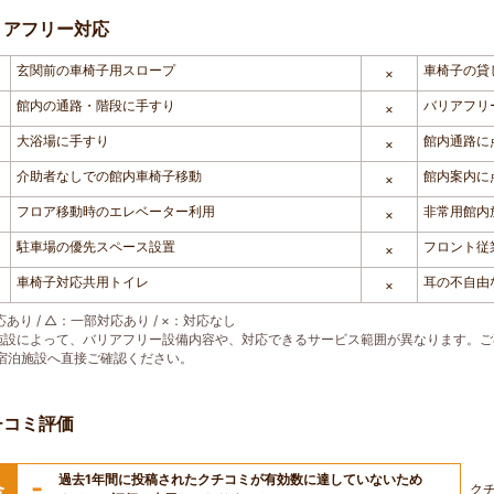
リアフリー対応
玄関前の車椅子用スロープ
車椅子の貸
×
館内の通路・階段に手すり
バリアフリ
×
大浴場に手すり
館内通路に
×
介助者なしでの館内車椅子移動
館内案内に
×
フロア移動時のエレベーター利用
非常用館内
×
駐車場の優先スペース設置
フロント従
×
車椅子対応共用トイレ
耳の不自由
×
あり / △：一部対応あり / ×：対応なし
施設によって、バリアフリー設備内容や、対応できるサービス範囲が異なります。
宿泊施設へ直接ご確認ください。
チコミ評価
過去1年間に投稿されたクチコミが有効数に達していないため
-
合
ク