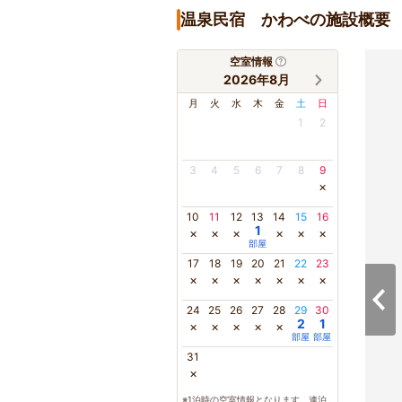
温泉民宿 かわべの施設概要
空室情報
2026年8月
月
火
水
木
金
土
日
1
2
3
4
5
6
7
8
9
×
10
11
12
13
14
15
16
1
×
×
×
×
×
×
部屋
17
18
19
20
21
22
23
×
×
×
×
×
×
×
24
25
26
27
28
29
30
2
1
×
×
×
×
×
部屋
部屋
31
×
※1泊時の空室情報となります。連泊