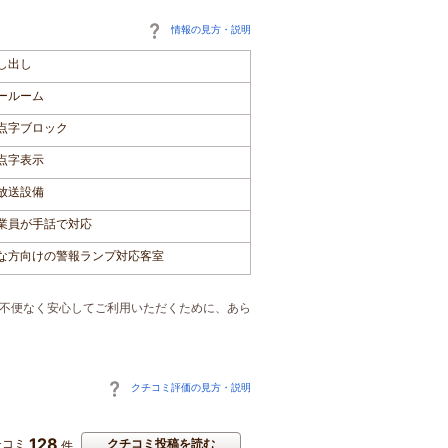
情報の見方・説明
し出し
ールーム
点字ブロック
点字表示
放送設備
業員が手話で対応
な方向けの警報ランプ対応客室
ご不便なく安心してご利用いただくために、あら
クチコミ評価の見方・説明
128
チコミ
クチコミ投稿を読む
件