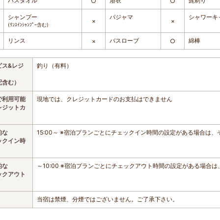
バスタオル
浴衣
髭剃り
○
○
シャンプー
パジャマ
シャワーキ
×
×
(ﾘﾝｽｲﾝｼｬﾝﾌﾟｰ含む)
リンス
バスローブ
綿棒
×
○
ビス&レジ
釣り（有料）
配含む）
で利用可能
現地では、クレジットカードのお支払はできません
レジットカ
的な
15:00～ ※宿泊プランごとにチェックイン時間の設定がある場合は
ックイン時
的な
～10:00 ※宿泊プランごとにチェックアウト時間の設定がある場合
ックアウト
当宿は禁煙、分煙ではございません。ご了承下さい。