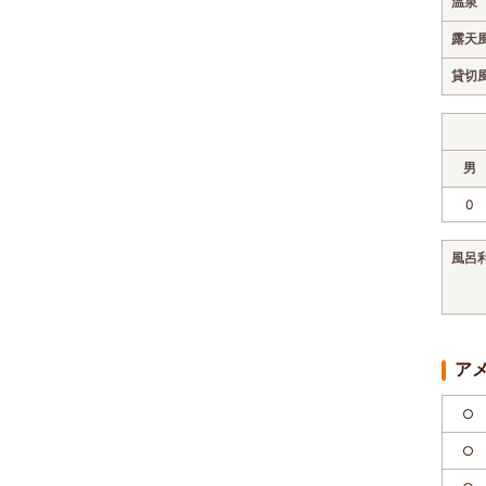
温泉
露天
貸切
男
0
風呂
ア
○
○