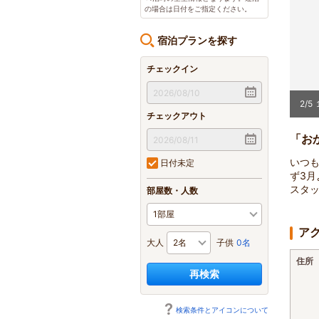
の場合は日付をご指定ください。
宿泊プランを探す
チェックイン
2
/
5
チェックアウト
「お
いつ
日付未定
ず3
スタ
部屋数・人数
ア
大人
子供
0名
住所
再検索
検索条件とアイコンについて