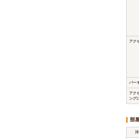
アク
パー
アク
ング
部
洋