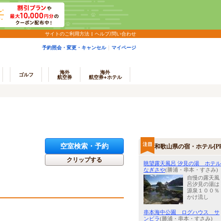
サイトのご利用方法
ヘルプ/問い合わせ
予約照会・変更・キャンセル
マイページ
海外
海外
ゴルフ
航空券
航空券+ホテル
空室検索・予約
和歌山県の宿・ホテル[PR
クリップする
眺望露天風呂 汐見の湯 ホテル
なぎさや
(勝浦・串本・すさみ)
自慢の露天風
呂汐見の湯は
源泉１００％
かけ流し
串本海中公園 ログハウス サ
ンビラ
(勝浦・串本・すさみ)