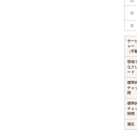
○
○
○
サー
ャー
（手
現地
なク
ード
標準
チェ
間
標準
チェ
時間
補足