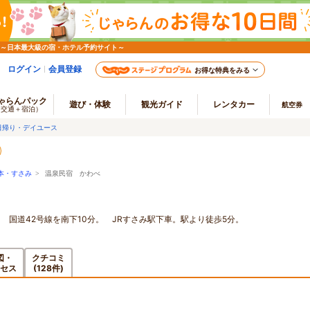
 ～日本最大級の宿・ホテル予約サイト～
ログイン
会員登録
お得な特典をみる
ゃらんパック
遊び・体験
観光ガイド
レンタカー
航空券
（交通＋宿泊）
日帰り・デイユース
本・すさみ
> 温泉民宿 かわべ
 国道42号線を南下10分。 JRすさみ駅下車。駅より徒歩5分。
図・
クチコミ
セス
(128件)