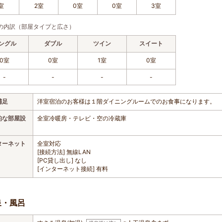
室
2室
0室
0室
3室
の内訳（部屋タイプと広さ）
ングル
ダブル
ツイン
スイート
0室
0室
1室
0室
-
-
-
-
補足
洋室宿泊のお客様は１階ダイニングルームでのお食事になります。
的な部屋設
全室冷暖房・テレビ・空の冷蔵庫
ターネット
全室対応
[接続方法] 無線LAN
[PC貸し出し] なし
[インターネット接続] 有料
泉・風呂