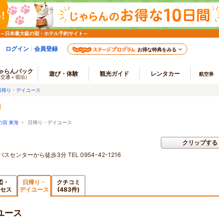
 ～日本最大級の宿・ホテル予約サイト～
ログイン
会員登録
お得な特典をみる
ゃらんパック
遊び・体験
観光ガイド
レンタカー
航空券
（交通＋宿泊）
日帰り・デイユース
の宿 東海
> 日帰り・デイユース
クリップする
ンターから徒歩3分 TEL 0954-42-1216
図・
日帰り・
クチコミ
セス
デイユース
(483件)
ユース