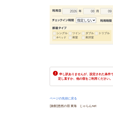
シングル
ツイン
ダブル
トリプル
4ベッド
和室
和洋室
申し訳ありませんが、設定された条件で
定し直すか、他の宿をご利用ください。
ページの先頭に戻る
[旅館]悠然の宿 東海 じゃらんnet