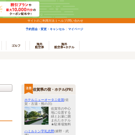
サイトのご利用方法
ヘルプ/問い合わせ
予約照会・変更・キャンセル
マイページ
海外
海外
ゴルフ
航空券
航空券+ホテル
佐賀県の宿・ホテル[PR]
ホテルニューオータニ佐賀
(佐
賀・古湯・熊の川)
佐賀市の中心
地に位置する
緑とお濠に囲
まれたホテル
★駐車場無料
ハミルトン宇礼志野
(嬉野・武