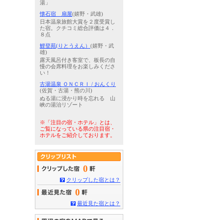
湯」
懐石宿 扇屋
(嬉野・武雄)
日本温泉旅館大賞を２度受賞し
た宿。クチコミ総合評価は４．
８点
鯉登苑(りとうえん）
(嬉野・武
雄)
露天風呂付き客室で、板長の自
慢の会席料理をお楽しみくださ
い！
古湯温泉 ＯＮＣＲＩ / おんくり
(佐賀・古湯・熊の川)
ぬる湯に浸かり時を忘れる 山
峡の湯治リゾート
※「注目の宿・ホテル」とは、
ご覧になっている県の注目宿・
ホテルをご紹介しております。
0
クリップした宿とは？
0
最近見た宿とは？