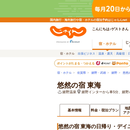
国内旅行・海外旅行や宿・ホテルの宿泊予約はじゃらんnet
こんにちは♪ゲストさん
じ
宿・ホテル
宿・ホテル
出張ビジネス
温泉・露天
高級宿
ポイントがたまる・つかえる
宿・ホテル
>
佐賀県
>
嬉野・武雄
>
嬉野
>
悠然
悠然の宿 東海
嬉野温泉
嬉野インターから車5分、嬉野バスセ
地
基本情報
料金・宿泊プラン
アク
悠然の宿 東海の日帰り・デイ