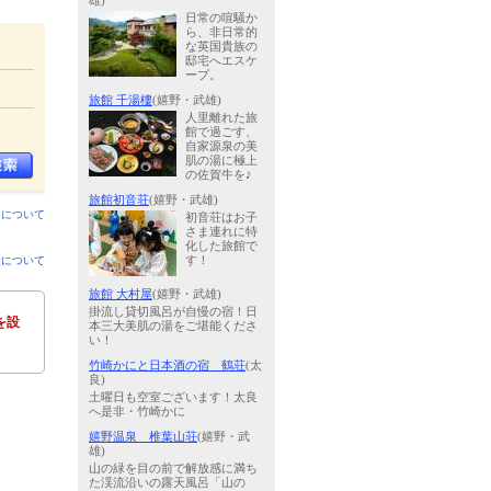
雄)
日常の喧騒か
ら、非日常的
な英国貴族の
邸宅へエスケ
ープ。
旅館 千湯樓
(嬉野・武雄)
人里離れた旅
館で過ごす、
自家源泉の美
肌の湯に極上
の佐賀牛を♪
旅館初音荘
(嬉野・武雄)
ンについて
初音荘はお子
さま連れに特
化した旅館で
金について
す！
旅館 大村屋
(嬉野・武雄)
掛流し貸切風呂が自慢の宿！日
を設
本三大美肌の湯をご堪能くださ
い！
竹崎かにと日本酒の宿 鶴荘
(太
良)
土曜日も空室ございます！太良
へ是非・竹崎かに
嬉野温泉 椎葉山荘
(嬉野・武
雄)
山の緑を目の前で解放感に満ち
た渓流沿いの露天風呂「山の