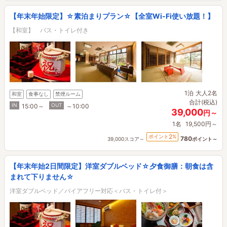
【年末年始限定】☆素泊まりプラン☆【全室Wi-Fi使い放題！】
【和室】 バス・トイレ付き
1泊
大人2名
和室
食事なし
禁煙ルーム
合計(税込)
IN
OUT
15:00～
～10:00
39,000
円～
1名
19,500円～
2
ポイント
%
780
39,000スコア～
ポイント～
【年末年始2日間限定】洋室ダブルベッド☆夕食御膳：朝食は含
まれて下りません☆
洋室ダブルベッド／バイアフリー対応＜バス・トイレ付＞