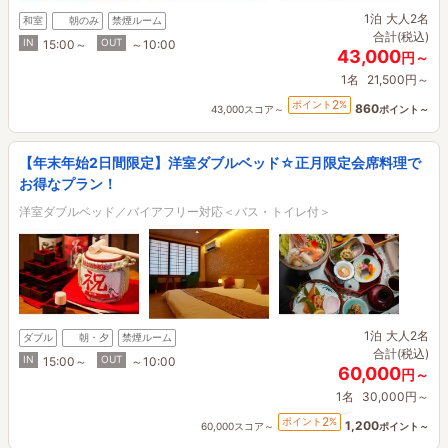
1泊
大人2名
和室
朝のみ
禁煙ルーム
合計(税込)
IN
OUT
15:00～
～10:00
43,000
円～
1名
21,500円～
2
ポイント
%
860
43,000スコア～
ポイント～
【年末年始2日間限定】洋室ダブルベッド☆正月限定会席料理で
お得なプラン！
洋室ダブルベッド／バイアフリー対応＜バス・トイレ付＞
1泊
大人2名
ダブル
朝・夕
禁煙ルーム
合計(税込)
IN
OUT
15:00～
～10:00
60,000
円～
1名
30,000円～
2
ポイント
%
1,200
60,000スコア～
ポイント～