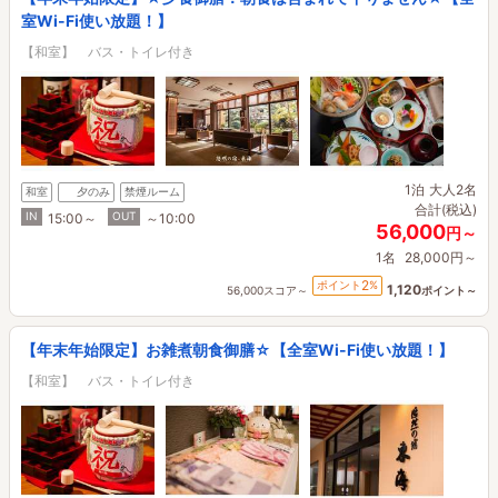
室Wi-Fi使い放題！】
【和室】 バス・トイレ付き
1泊
大人2名
和室
夕のみ
禁煙ルーム
合計(税込)
IN
OUT
15:00～
～10:00
56,000
円～
1名
28,000円～
2
ポイント
%
1,120
56,000スコア～
ポイント～
【年末年始限定】お雑煮朝食御膳☆【全室Wi-Fi使い放題！】
【和室】 バス・トイレ付き