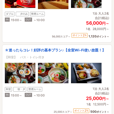
1泊
大人2名
ダブル
夕のみ
禁煙ルーム
合計(税込)
IN
OUT
15:00～
～10:00
56,000
円～
1名
28,000円～
2
ポイント
%
1,120
56,000スコア～
ポイント～
☆迷ったらコレ！好評の基本プラン♪【全室Wi-Fi使い放題！】
【和室】 バス・トイレ付き
1泊
大人2名
和室
朝・夕
禁煙ルーム
合計(税込)
IN
OUT
15:00～
～10:00
25,000
円～
1名
12,500円～
2
ポイント
%
500
25,000スコア～
ポイント～