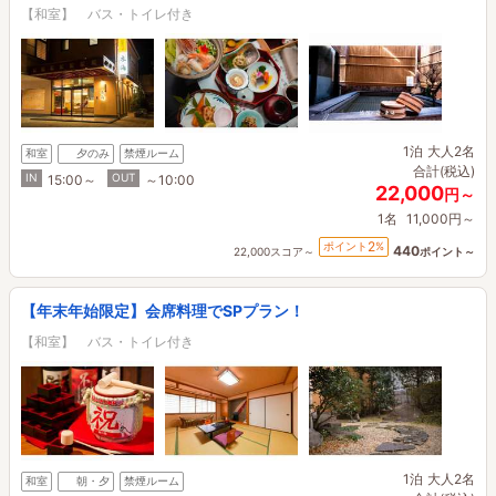
【和室】 バス・トイレ付き
1泊
大人2名
和室
夕のみ
禁煙ルーム
合計(税込)
IN
OUT
15:00～
～10:00
22,000
円～
1名
11,000円～
2
ポイント
%
440
22,000スコア～
ポイント～
【年末年始限定】会席料理でSPプラン！
【和室】 バス・トイレ付き
1泊
大人2名
和室
朝・夕
禁煙ルーム