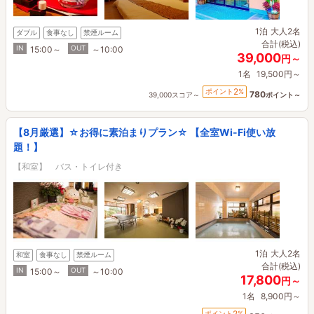
1泊
大人2名
ダブル
食事なし
禁煙ルーム
合計(税込)
IN
OUT
15:00～
～10:00
39,000
円～
1名
19,500円～
2
ポイント
%
780
39,000スコア～
ポイント～
【8月厳選】☆お得に素泊まりプラン☆ 【全室Wi-Fi使い放
題！】
【和室】 バス・トイレ付き
1泊
大人2名
和室
食事なし
禁煙ルーム
合計(税込)
IN
OUT
15:00～
～10:00
17,800
円～
1名
8,900円～
2
ポイント
%