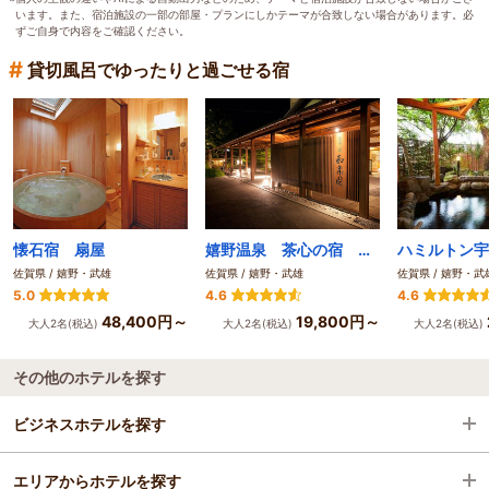
います。また、宿泊施設の一部の部屋・プランにしかテーマが合致しない場合があります。必
ずご自身で内容をご確認ください。
#
貸切風呂でゆったりと過ごせる宿
懐石宿 扇屋
嬉野温泉 茶心の宿 和楽園
ハミルトン宇
佐賀県 / 嬉野・武雄
佐賀県 / 嬉野・武雄
佐賀県 / 嬉野・武
5.0
4.6
4.6
48,400円～
19,800円～
大人2名(税込)
大人2名(税込)
大人2名(税込)
その他のホテルを探す
ビジネスホテルを探す
エリアからホテルを探す
佐賀県