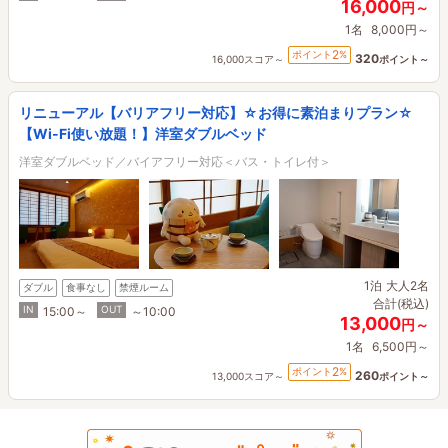
16,000
円～
1名
8,000円～
2
ポイント
%
320
16,000スコア～
ポイント～
リニューアル【バリアフリー対応】☆お得に素泊まりプラン☆
【Wi-Fi使い放題！】洋室ダブルベッド
洋室ダブルベッド／バイアフリー対応＜バス・トイレ付＞
1泊
大人2名
ダブル
食事なし
禁煙ルーム
合計(税込)
IN
OUT
15:00～
～10:00
13,000
円～
1名
6,500円～
2
ポイント
%
260
13,000スコア～
ポイント～