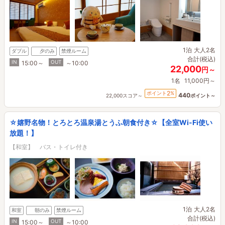
1泊
大人2名
ダブル
夕のみ
禁煙ルーム
合計(税込)
IN
OUT
15:00～
～10:00
22,000
円～
1名
11,000円～
2
ポイント
%
440
22,000スコア～
ポイント～
☆嬉野名物！とろとろ温泉湯とうふ朝食付き☆【全室Wi-Fi使い
放題！】
【和室】 バス・トイレ付き
1泊
大人2名
和室
朝のみ
禁煙ルーム
合計(税込)
IN
OUT
15:00～
～10:00