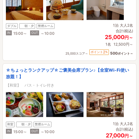
1泊
大人2名
ダブル
朝・夕
禁煙ルーム
合計(税込)
IN
OUT
15:00～
～10:00
25,000
円～
1名
12,500円～
2
ポイント
%
500
25,000スコア～
ポイント～
☆ちょっとランクアップ☆ご褒美会席プラン♪【全室Wi-Fi使い
放題！】
【和室】 バス・トイレ付き
1泊
大人2名
和室
朝・夕
禁煙ルーム
合計(税込)
IN
OUT
15:00～
～10:00
27,000
円～