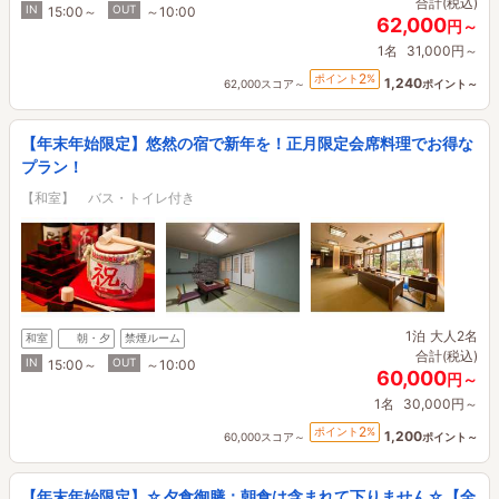
合計(税込)
IN
OUT
15:00～
～10:00
62,000
円～
1名
31,000円～
2
ポイント
%
1,240
62,000スコア～
ポイント～
【年末年始限定】悠然の宿で新年を！正月限定会席料理でお得な
プラン！
【和室】 バス・トイレ付き
1泊
大人2名
和室
朝・夕
禁煙ルーム
合計(税込)
IN
OUT
15:00～
～10:00
60,000
円～
1名
30,000円～
2
ポイント
%
1,200
60,000スコア～
ポイント～
【年末年始限定】☆夕食御膳：朝食は含まれて下りません☆【全