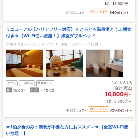
1名
13,500円～
2
ポイント
%
540
27,000スコア～
ポイント～
リニューアル【バリアフリー対応】☆とろとろ温泉湯とうふ朝食
付き☆【Wi-Fi使い放題！】洋室ダブルベッド
洋室ダブルベッド／バイアフリー対応＜バス・トイレ付＞
1泊
大人2名
ダブル
朝のみ
禁煙ルーム
合計(税込)
IN
OUT
15:00～
～10:00
16,000
円～
1名
8,000円～
2
ポイント
%
320
16,000スコア～
ポイント～
☆1泊夕食のみ：朝食が不要な方におススメ～☆【全室Wi-Fi使
い放題！】