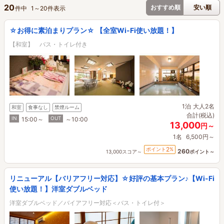
20
おすすめ順
安い順
件中
1
～
20
件表示
☆お得に素泊まりプラン☆ 【全室Wi-Fi使い放題！】
【和室】 バス・トイレ付き
1泊
大人2名
和室
食事なし
禁煙ルーム
合計(税込)
IN
OUT
15:00～
～10:00
13,000
円～
1名
6,500円～
2
ポイント
%
260
13,000スコア～
ポイント～
リニューアル【バリアフリー対応】☆好評の基本プラン♪【Wi-Fi
使い放題！】洋室ダブルベッド
洋室ダブルベッド／バイアフリー対応＜バス・トイレ付＞