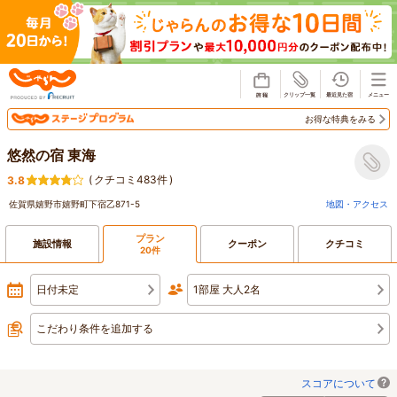
じゃらん
お得な特典をみる
悠然の宿 東海
(
クチコミ483件
)
3.8
佐賀県嬉野市嬉野町下宿乙871-5
地図・アクセス
プラン
施設情報
クーポン
クチコミ
20件
日付未定
1部屋 大人2名
こだわり条件を追加する
スコアについて