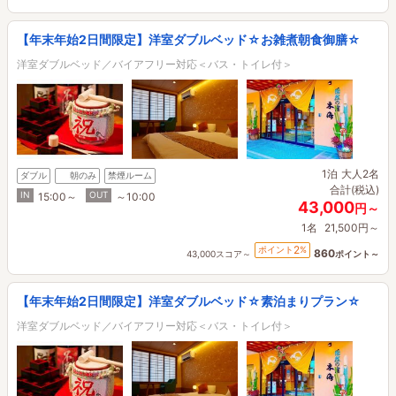
【年末年始2日間限定】洋室ダブルベッド☆お雑煮朝食御膳☆
洋室ダブルベッド／バイアフリー対応＜バス・トイレ付＞
1泊
大人2名
ダブル
朝のみ
禁煙ルーム
合計(税込)
IN
OUT
15:00～
～10:00
43,000
円～
1名
21,500円～
2
ポイント
%
860
43,000スコア～
ポイント～
【年末年始2日間限定】洋室ダブルベッド☆素泊まりプラン☆
洋室ダブルベッド／バイアフリー対応＜バス・トイレ付＞