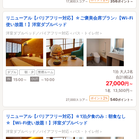
356
17,800スコア～
ポイント～
リニューアル【バリアフリー対応】☆ご褒美会席プラン♪【Wi-Fi
使い放題！】洋室ダブルベッド
洋室ダブルベッド／バイアフリー対応＜バス・トイレ付＞
1泊
大人2名
ダブル
朝・夕
禁煙ルーム
合計(税込)
IN
OUT
15:00～
～10:00
27,000
円～
1名
13,500円～
2
ポイント
%
540
27,000スコア～
ポイント～
リニューアル【バリアフリー対応】☆1泊夕食のみ：朝食なし
☆【Wi-Fi使い放題！】洋室ダブルベッド
洋室ダブルベッド／バイアフリー対応＜バス・トイレ付＞