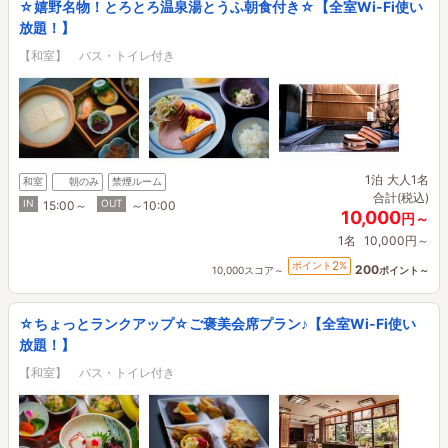
☆嬉野名物！とろとろ温泉湯とうふ朝食付き☆【全室Wi-Fi使い
放題！】
【和室】 バス・トイレ付き
1泊
大人1名
和室
朝のみ
禁煙ルーム
合計(税込)
IN
OUT
15:00～
～10:00
10,000
円～
1名
10,000円～
2
ポイント
%
200
10,000スコア～
ポイント～
☆ちょっとランクアップ☆ご褒美会席プラン♪【全室Wi-Fi使い
放題！】
【和室】 バス・トイレ付き