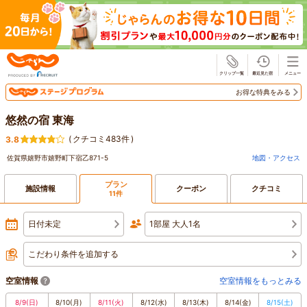
じゃらん
お得な特典をみる
悠然の宿 東海
(
クチコミ483件
)
3.8
佐賀県嬉野市嬉野町下宿乙871-5
地図・アクセス
プラン
施設情報
クーポン
クチコミ
11件
日付未定
1部屋 大人1名
こだわり条件を追加する
空室情報
空室情報をもっとみる
8/9
(日)
8/10
(月)
8/11
(火)
8/12
(水)
8/13
(木)
8/14
(金)
8/15
(土)