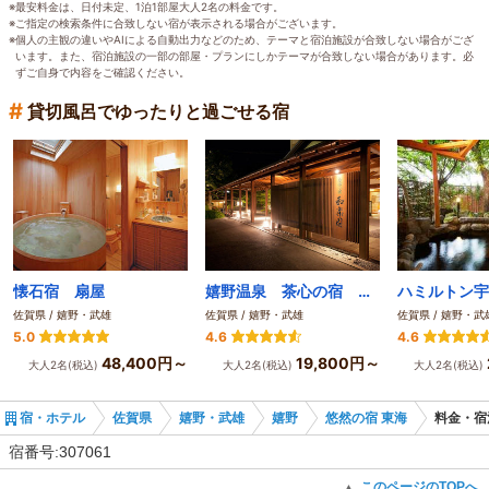
※最安料金は、日付未定、1泊1部屋大人2名の料金です。
※ご指定の検索条件に合致しない宿が表示される場合がございます。
※個人の主観の違いやAIによる自動出力などのため、テーマと宿泊施設が合致しない場合がござ
います。また、宿泊施設の一部の部屋・プランにしかテーマが合致しない場合があります。必
ずご自身で内容をご確認ください。
#
貸切風呂でゆったりと過ごせる宿
懐石宿 扇屋
嬉野温泉 茶心の宿 和楽園
ハミルトン宇
佐賀県 / 嬉野・武雄
佐賀県 / 嬉野・武雄
佐賀県 / 嬉野・武
5.0
4.6
4.6
48,400円～
19,800円～
大人2名(税込)
大人2名(税込)
大人2名(税込)
宿・ホテル
佐賀県
嬉野・武雄
嬉野
悠然の宿 東海
料金・宿
宿番号:307061
このページのTOPへ
▲