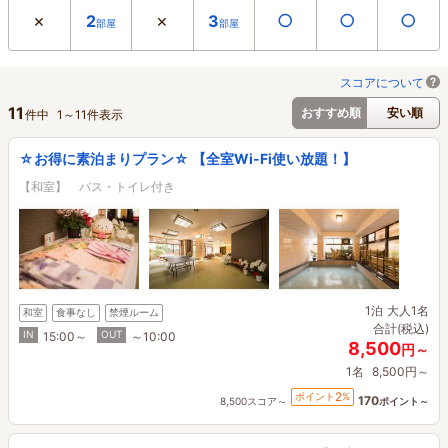
×
×
○
○
○
2
3
部屋
部屋
スコアについて
11
おすすめ順
安い順
件中
1
～
11
件表示
☆お得に素泊まりプラン☆ 【全室Wi-Fi使い放題！】
【和室】 バス・トイレ付き
1泊
大人1名
和室
食事なし
禁煙ルーム
合計(税込)
IN
OUT
15:00～
～10:00
8,500
円～
1名
8,500円～
2
ポイント
%
170
8,500スコア～
ポイント～