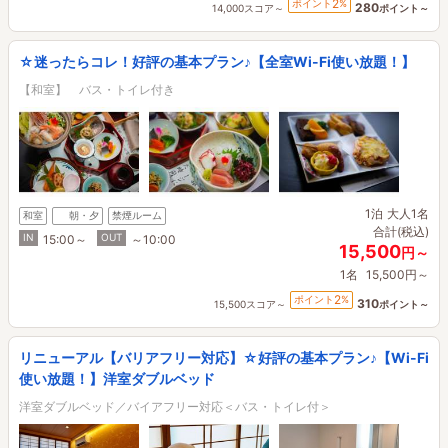
2
ポイント
%
280
14,000スコア～
ポイント～
☆迷ったらコレ！好評の基本プラン♪【全室Wi-Fi使い放題！】
【和室】 バス・トイレ付き
1泊
大人1名
和室
朝・夕
禁煙ルーム
合計(税込)
IN
OUT
15:00～
～10:00
15,500
円～
1名
15,500円～
2
ポイント
%
310
15,500スコア～
ポイント～
リニューアル【バリアフリー対応】☆好評の基本プラン♪【Wi-Fi
使い放題！】洋室ダブルベッド
洋室ダブルベッド／バイアフリー対応＜バス・トイレ付＞