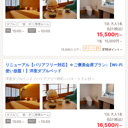
1泊
大人1名
ダブル
朝・夕
禁煙ルーム
合計(税込)
IN
OUT
15:00～
～10:00
15,500
円～
1名
15,500円～
2
ポイント
%
310
15,500スコア～
ポイント～
リニューアル【バリアフリー対応】☆ご褒美会席プラン♪【Wi-Fi
使い放題！】洋室ダブルベッド
洋室ダブルベッド／バイアフリー対応＜バス・トイレ付＞
1泊
大人1名
ダブル
朝・夕
禁煙ルーム
合計(税込)
IN
OUT
15:00～
～10:00
16,500
円～