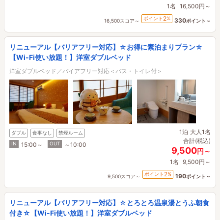
1名
16,500円～
2
ポイント
%
330
16,500スコア～
ポイント～
リニューアル【バリアフリー対応】☆お得に素泊まりプラン☆
【Wi-Fi使い放題！】洋室ダブルベッド
洋室ダブルベッド／バイアフリー対応＜バス・トイレ付＞
1泊
大人1名
ダブル
食事なし
禁煙ルーム
合計(税込)
IN
OUT
15:00～
～10:00
9,500
円～
1名
9,500円～
2
ポイント
%
190
9,500スコア～
ポイント～
リニューアル【バリアフリー対応】☆とろとろ温泉湯とうふ朝食
付き☆【Wi-Fi使い放題！】洋室ダブルベッド