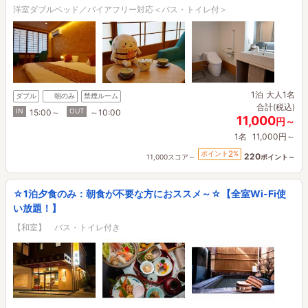
洋室ダブルベッド／バイアフリー対応＜バス・トイレ付＞
1泊
大人1名
ダブル
朝のみ
禁煙ルーム
合計(税込)
IN
OUT
15:00～
～10:00
11,000
円～
1名
11,000円～
2
ポイント
%
220
11,000スコア～
ポイント～
☆1泊夕食のみ：朝食が不要な方におススメ～☆【全室Wi-Fi使
い放題！】
【和室】 バス・トイレ付き