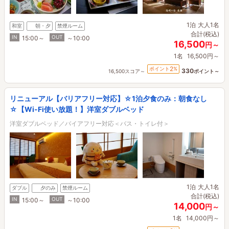
1泊
大人1名
和室
朝・夕
禁煙ルーム
合計(税込)
IN
OUT
15:00～
～10:00
16,500
円～
1名
16,500円～
2
ポイント
%
330
16,500スコア～
ポイント～
リニューアル【バリアフリー対応】☆1泊夕食のみ：朝食なし
☆【Wi-Fi使い放題！】洋室ダブルベッド
洋室ダブルベッド／バイアフリー対応＜バス・トイレ付＞
1泊
大人1名
ダブル
夕のみ
禁煙ルーム
合計(税込)
IN
OUT
15:00～
～10:00
14,000
円～
1名
14,000円～